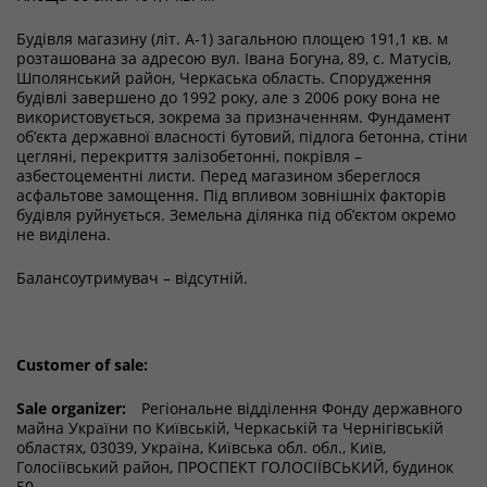
Будівля магазину (літ. А-1) загальною площею 191,1 кв. м
розташована за адресою вул. Івана Богуна, 89, с. Матусів,
Шполянський район, Черкаська область. Спорудження
будівлі завершено до 1992 року, але з 2006 року вона не
використовується, зокрема за призначенням. Фундамент
об’єкта державної власності бутовий, підлога бетонна, стіни
цегляні, перекриття залізобетонні, покрівля –
азбестоцементні листи. Перед магазином збереглося
асфальтове замощення. Під впливом зовнішніх факторів
будівля руйнується. Земельна ділянка під об’єктом окремо
не виділена.
Балансоутримувач – відсутній.
Customer of sale:
Sale organizer:
Регіональне відділення Фонду державного
майна України по Київській, Черкаській та Чернігівській
областях, 03039, Україна, Київська обл. обл., Київ,
Голосіївський район, ПРОСПЕКТ ГОЛОСІЇВСЬКИЙ, будинок
50