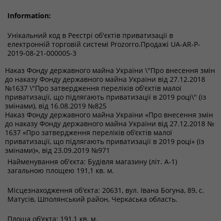
Information:
Унікальний код в Реєстрі об'єктів приватизації в
електронній торговій системі Prozorro.Продажі
UA-AR-P-
2019-08-21-000005-3
Наказ Фонду державного майна України \"Про внесення змін
до наказу Фонду державного майна України від 27.12.2018
№1637 \"Про затвердження переліків об'єктів малої
приватизації, що підлягають приватизації в 2019 році\" (із
змінами), від 16.08.2019 №825
Наказ Фонду державного майна України «Про внесення змін
до наказу Фонду державного майна України від 27.12.2018 №
1637 «Про затвердження переліків об’єктів малої
приватизації, що підлягають приватизації в 2019 році» (із
змінами)», від 23.09.2019 №971
Найменування об'єкта:
Будівля магазину (літ. А-1)
загальною площею 191,1 кв. м.
Місцезнаходження об'єкта:
20631, вул. Івана Богуна, 89, с.
Матусів, Шполянський район, Черкаська область.
Площа об'єкта: 191,1 кв. м.