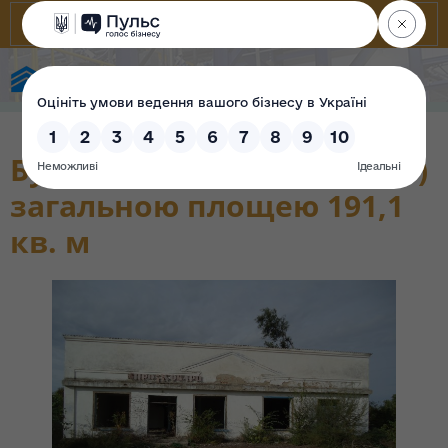
State Property Fund of Ukraine
Будівля магазину (літ. А-1)
загальною площею 191,1
кв. м