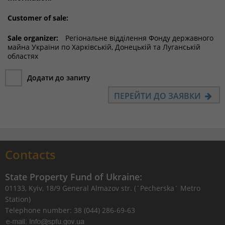
Customer of sale:
Sale organizer:
Регіональне відділення Фонду державного
майна України по Харківській, Донецькій та Луганській
областях
Додати до запиту
ПЕРЕЙТИ ДО ЗАЯВКИ
Contacts
State Property Fund of Ukraine:
01133, Kyiv, 18/9 General Almazov str. (`Pecherska` Metro
Station)
Telephone number: 38 (044) 286-69-63