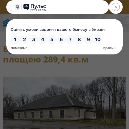
State Property Fund of Ukraine
Будівля загальною
площею 289,4 кв.м