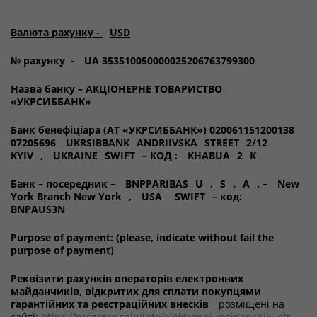
Валюта рахунку -
USD
№ рахунку -
UA 353510050000025206763799300
Назва банку – АКЦІОНЕРНЕ ТОВАРИСТВО
«УКРСИББАНК»
Банк бенефіціара (АТ «УКРСИББАНК») 020061151200138
07205696
UKRSIBBANK
ANDRIIVSKA
STREET
2/12
KYIV
,
UKRAINE
SWIFT
– КОД :
KHABUA
2
K
Банк – посередник –
BNPPARIBAS
U
.
S
.
A
. –
New
York Branch New York
,
USA
SWIFT
– код:
BNPAUS3N
Purpose of payment: (please, indicate without fail the
purpose of payment)
Реквізити рахунків операторів електронних
майданчиків, відкритих для сплати покупцями
гарантійних та реєстраційних внесків
розміщені на
сайті:
https://prozorro.sale/info/elektronni-majdanchiki-ets-