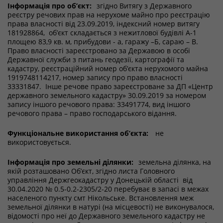
Інформація про об’єкт:
згідно Витягу з Державного
реєстру речових прав на нерухоме майно про реєстрацію
права власності від 23.09.2019, індексний номер витягу
181928864, об’єкт складається з нежитлової будівлі А-1
площею 83,9 кв. м, прибудови - а, гаражу –Б, сараю – В.
Право власності зареєстровано за Державою в особі
Державної служби з питань геодезії, картографії та
кадастру, реєстраційний номер об’єкта нерухомого майна
1919748114217, номер запису про право власності
33331847. Інше речове право зареєстроване за ДП «Центр
державного земельного кадастру» 30.09.2019 за номером
запису іншого речового права: 33491774, вид іншого
речового права – право господарського відання.
Функціональне використання об’єкта:
не
використовується.
Інформація про земельні ділянки:
земельна ділянка, на
якій розташовано Об’єкт, згідно листа Головного
управління Держгеокадастру у Донецькій області від
30.04.2020 № 0.5-0.2-2305/2-20 перебуває в запасі в межах
населеного пункту смт Нікольське. Встановлення меж
земельної ділянки в натурі (на місцевості) не виконувалося,
відомості про неї до Державного земельного кадастру не