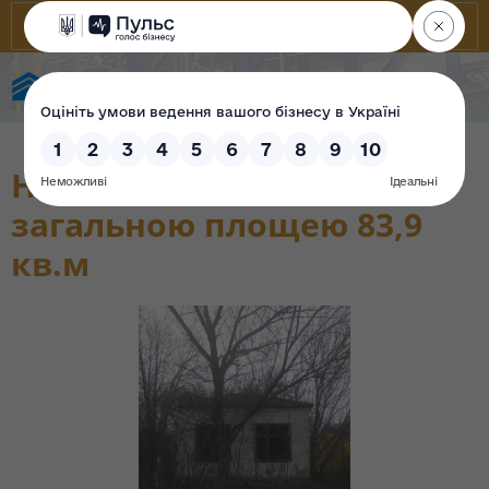
State Property Fund of Ukraine
Нежитлова будівля
загальною площею 83,9
кв.м