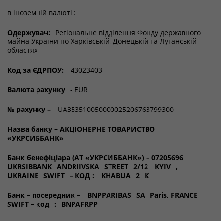
в іноземній валюті :
Одержувач:
Регіональне відділення Фонду державного
майна України по Харківській, Донецькій та Луганській
областях
Код за ЄДРПОУ:
43023403
Валюта рахунку
-
EUR
№ рахунку –
UA353510050000025206763799300
Назва банку – АКЦІОНЕРНЕ ТОВАРИСТВО
«УКРСИББАНК»
Банк бенефіціара (АТ «УКРСИББАНК») – 07205696
UKRSIBBANK
ANDRIIVSKA
STREET
2/12
KYIV
,
UKRAINE
SWIFT
– КОД :
KHABUA
2
K
Банк – посередник –
BNPPARIBAS
SA
Paris, FRANCE
SWIFT – код
:
BNPAFRPP