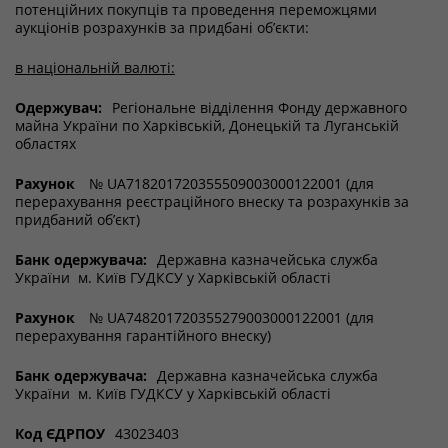
потенційних покупців та проведення переможцями
аукціонів розрахунків за придбані об’єкти:
в національній валюті:
Одержувач:
Регіональне відділення Фонду державного
майна України по Харківській, Донецькій та Луганській
областях
Рахунок
№ UA718201720355509003000122001 (для
перерахування реєстраційного внеску та розрахунків за
придбаний об’єкт)
Банк одержувача:
Державна казначейська служба
України м. Київ ГУДКСУ у Харківській області
Рахунок
№ UA748201720355279003000122001 (для
перерахування гарантійного внеску)
Банк одержувача:
Державна казначейська служба
України м. Київ ГУДКСУ у Харківській області
Код ЄДРПОУ
43023403