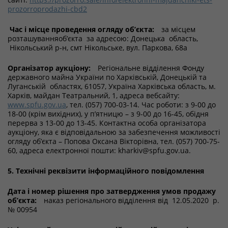
prozorroprodazhi-cbd2
Час і місце проведення огляду об’єкта:
за місцем
розташуванняоб’єкта за адресою: Донецька область,
Нікольський р-н, смт Нікольське, вул. Паркова, 68а
Організатор аукціону:
Регіональне відділення Фонду
державного майна України по Харківській, Донецькій та
Луганській областях, 61057, Україна Харківська область, м.
Харків, майдан Театральний, 1, адреса вебсайту:
www.spfu.gov.ua
, тел. (057) 700-03-14. Час роботи: з 9-00 до
18-00 (крім вихідних), у п’ятницю – з 9-00 до 16-45, обідня
перерва з 13-00 до 13-45. Контактна особа організатора
аукціону, яка є відповідальною за забезпечення можливості
огляду об’єкта – Попова Оксана Вікторівна, тел. (057) 700-75-
60, адреса електронної пошти: kharkiv@spfu.gov.ua.
5. Технічні реквізити інформаційного повідомлення
Дата і номер рішення про затвердження умов продажу
об’єкта:
наказ регіонального відділення від 12.05.2020 р.
№ 00954