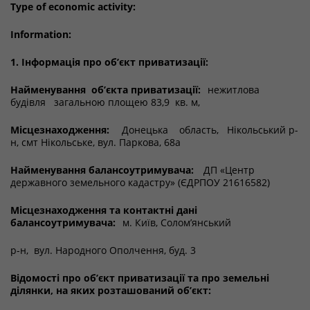
Type of economic activity:
Information:
1. Інформація про об’єкт приватизації:
Найменування об’єкта приватизації:
нежитлова
будівля загальною площею 83,9 кв. м,
Місцезнаходження:
Донецька область, Нікольський р-
н, смт Нікольське, вул. Паркова, 68а
Найменування балансоутримувача:
ДП «Центр
державного земельного кадастру» (ЄДРПОУ 21616582)
Місцезнаходження та контактні дані
балансоутримувача:
м. Київ, Солом’янський
р-н, вул. Народного Ополчення, буд. 3
Відомості про об’єкт приватизації та про земельні
ділянки, на яких розташований об’єкт: