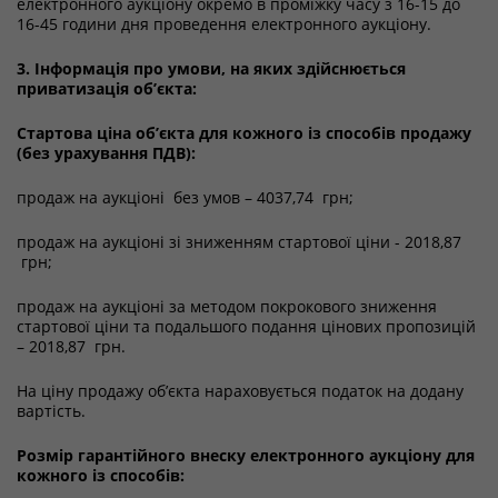
електронного аукціону окремо в проміжку часу з 16-15 до
16-45 години дня проведення електронного аукціону.
3. Інформація про умови, на яких здійснюється
приватизація об’єкта:
Стартова ціна об’єкта для кожного із способів продажу
(без урахування ПДВ):
продаж на аукціоні без умов – 4037,74 грн;
продаж на аукціоні зі зниженням стартової ціни - 2018,87
грн;
продаж на аукціоні за методом покрокового зниження
стартової ціни та подальшого подання цінових пропозицій
– 2018,87 грн.
На ціну продажу об’єкта нараховується податок на додану
вартість.
Розмір гарантійного внеску електронного аукціону для
кожного із способів: