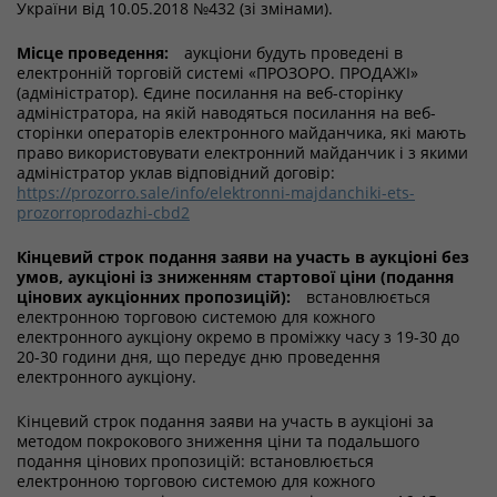
України від 10.05.2018 №432 (зі змінами).
Місце проведення:
аукціони будуть проведені в
електронній торговій системі «ПРОЗОРО. ПРОДАЖІ»
(адміністратор). Єдине посилання на веб-сторінку
адміністратора, на якій наводяться посилання на веб-
сторінки операторів електронного майданчика, які мають
право використовувати електронний майданчик і з якими
адміністратор уклав відповідний договір:
https://prozorro.sale/info/elektronni-majdanchiki-ets-
prozorroprodazhi-cbd2
Кінцевий строк подання заяви на участь в аукціоні без
умов, аукціоні із зниженням стартової ціни (подання
цінових аукціонних пропозицій):
встановлюється
електронною торговою системою для кожного
електронного аукціону окремо в проміжку часу з 19-30 до
20-30 години дня, що передує дню проведення
електронного аукціону.
Кінцевий строк подання заяви на участь в аукціоні за
методом покрокового зниження ціни та подальшого
подання цінових пропозицій: встановлюється
електронною торговою системою для кожного