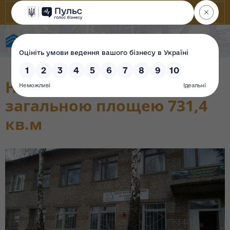
State Property Fund of Ukraine
Нежитлове приміщення
загальною площею 731,4
кв.м