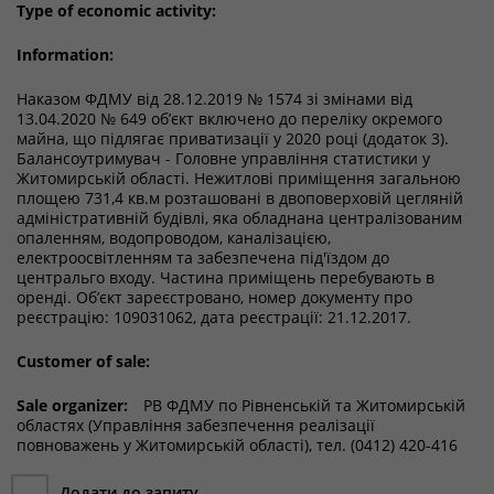
Type of economic activity:
Information:
Наказом ФДМУ від 28.12.2019 № 1574 зі змінами від
13.04.2020 № 649 об’єкт включено до переліку окремого
майна, що підлягає приватизації у 2020 році (додаток 3).
Балансоутримувач - Головне управління статистики у
Житомирській області. Нежитлові приміщення загальною
площею 731,4 кв.м розташовані в двоповерховій цегляній
адміністративній будівлі, яка обладнана централізованим
опаленням, водопроводом, каналізацією,
електроосвітленням та забезпечена під'їздом до
центральго входу. Частина приміщень перебувають в
оренді.
Об’єкт зареєстровано, н
омер документу про
реєстрацію: 109031062, д
ата реєстрації: 21.12.2017.
Customer of sale:
Sale organizer:
РВ ФДМУ по Рівненській та Житомирській
областях (Управління забезпечення реалізації
повноважень у Житомирській області), тел. (0412) 420-416
Додати до запиту