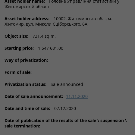
Asset holder name:
Головне Управління статистики у
Житомирській області
Asset holder address:
10002, Житомирська обл., м.
Житомир, вул. Миколи Сціборського, 6А
Object size:
731.4 sq.m.
Starting price:
1 547 681.00
Way of privatization:
Form of sale:
Privatization status:
Sale announced
Date of sale announcement:
11.11.2020
Date and time of sale:
07.12.2020
Date of publication of the results of the sale \ suspension \
sale termination: