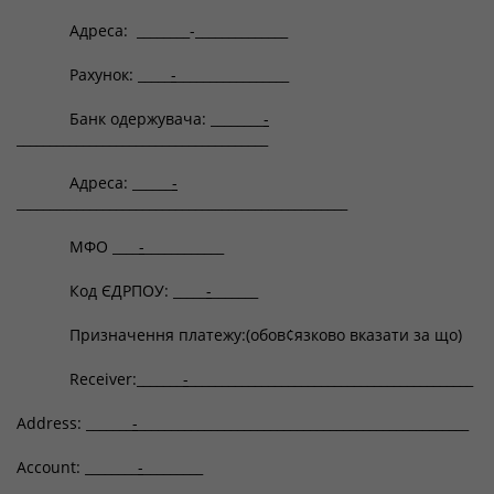
Адреса: ________-______________
Рахунок: _____
-
_________________
Банк одержувача: ________
-
______________________________________
Адреса: ______
-
__________________________________________________
МФО ____
-
____________
Код ЄДРПОУ: _____
-
_______
Призначення платежу:(обов¢язково вказати за що)
Receiver:_______
-
___________________________________________
Address: _______
-
__________________________________________________
Account: ________
-
_________