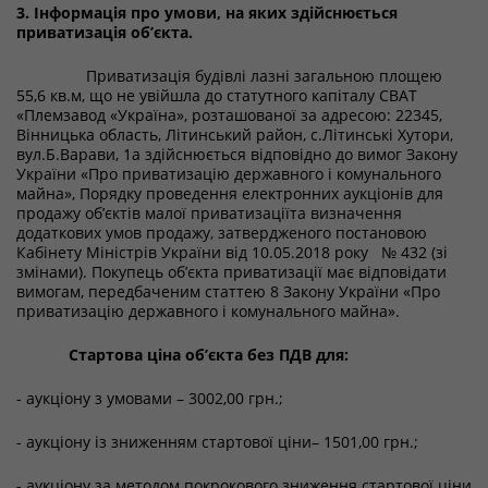
3. Інформація про умови, на яких здійснюється
приватизація об’єкта.
Приватизація будівлі лазні загальною площею
55,6 кв.м, що не увійшла до статутного капіталу СВАТ
«Племзавод «Україна», розташованої за адресою: 22345,
Вінницька область, Літинський район, с.Літинські Хутори,
вул.Б.Варави, 1а здійснюється відповідно до вимог Закону
України «Про приватизацію державного і комунальног
о
майна», Порядку проведення електронних аукціонів для
продажу об’єктів малої приватизаціїта визначення
додаткових умов продажу, затвердженого постановою
Кабінету Міністрів України від 10.05.2018 року № 432 (зі
змінами). Покупець об’єкта приватизації має відповідати
вимогам, передбаченим статтею 8 Закону України «Про
приватизацію державного і комунального майна».
Стартова ціна об’єкта без ПДВ для:
- аукціону з умовами – 3002,00 грн.;
- аукціону із зниженням стартової ціни– 1501,00 грн.;
- аукціону за методом покрокового зниження стартової ціни