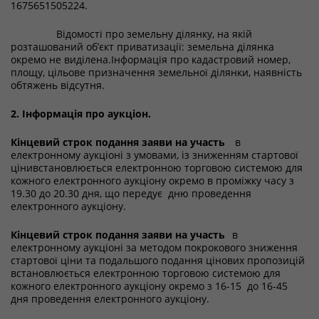
1675651505224.
Відомості про земельну ділянку, на якій
розташований об’єкт приватизації: земельна ділянка
окремо не виділена.Інформація про кадастровий номер,
площу, цільове призначення земельної ділянки, наявність
обтяжень відсутня.
2. Інформація про аукціон.
Кінцевий строк подання заяви на участь
в
електронному аукціоні з умовами, із зниженням стартової
цінивстановлюється електронною торговою системою для
кожного електронного аукціону окремо в проміжку часу з
19.30 до 20.30 дня, що передує дню проведення
електронного аукціону.
Кінцевий строк подання заяви на участь
в
електронному аукціоні за методом покрокового зниження
стартової ціни та подальшого подання цінових пропозицій
встановлюється електронною торговою системою для
кожного електронного аукціону окремо з 16-15 до 16-45
дня проведення електронного аукціону.