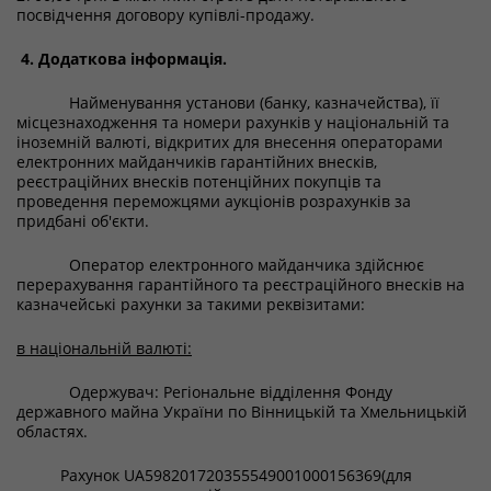
посвідчення договору купівлі-продажу.
4. Додаткова інформація.
Найменування установи (банку, казначейства), її
місцезнаходження та номери рахунків у національній та
іноземній валюті, відкритих для внесення операторами
електронних майданчиків гарантійних внесків,
реєстраційних внесків потенційних покупців та
проведення переможцями аукціонів розрахунків за
придбані об'єкти.
Оператор електронного майданчика здійснює
перерахування гарантійного та реєстраційного внесків на
казначейські рахунки за такими реквізитами:
в національній валюті:
Одержувач: Регіональне відділення Фонду
державного майна України по Вінницькій та Хмельницькій
областях.
Рахунок UA598201720355549001000156369(для