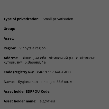
Type of privatization:
Small privatisation
Group:
Asset:
Region:
Vinnytsia region
Address:
Вінницька обл., Літинський р-н, с. Літинські
Хутори, вул. Б.Варави, 1а
Code (registry №):
846197.17.ААБАИВ06
Name:
Будівля лазні площею 55.6 кв. м
Asset holder EDRPOU Code:
Asset holder name:
відсутній