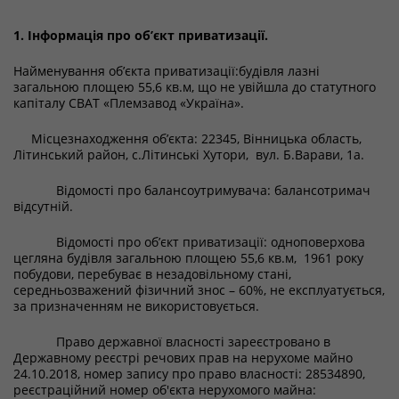
1. Інформація про об’єкт приватизації.
Найменування об’єкта приватизації:будівля лазні
загальною площею 55,6 кв.м, що не увійшла до статутного
капіталу СВАТ «Племзавод «Україна».
Місцезнаходження об’єкта: 22345, Вінницька область,
Літинський район, с.Літинські Хутори, вул. Б.Варави, 1а.
Відомості про балансоутримувача: балансотримач
відсутній.
Відомості про об’єкт приватизації: одноповерхова
цегляна будівля загальною площею 55,6 кв.м, 1961 року
побудови, перебуває в незадовільному стані,
середньозважений фізичний знос – 60%, не експлуатується,
за призначенням не використовується.
Право державної власності зареєстровано в
Державному реєстрі речових прав на нерухоме майно
24.10.2018, номер запису про право власності: 28534890,
реєстраційний номер об′єкта нерухомого майна: