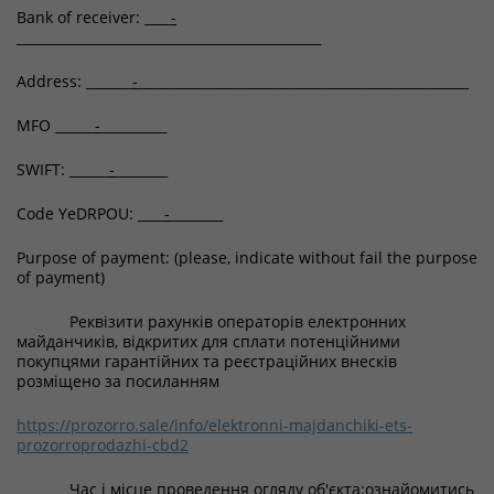
Bank of receiver: ____
-
______________________________________________
Address: _______
-
__________________________________________________
MFO ______
-
__________
SWIFT: ______
-
________
Code YeDRPOU: ____
-
________
Purpose of payment: (please, indicate without fail the purpose
of payment)
Реквізити рахунків операторів електронних
майданчиків, відкритих для сплати потенційними
покупцями гарантійних та реєстраційних внесків
розміщено за посиланням
https://prozorro.sale/info/elektronni-majdanchiki-ets-
prozorroprodazhi-cbd2
Час і місце проведення огляду об'єкта:ознайомитись