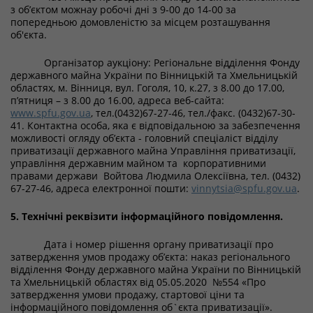
з об’єктом можнау робочі дні з 9-00 до 14-00 за
попередньою домовленістю за місцем розташування
об'єкта.
Організатор аукціону: Регіональне відділення Фонду
державного майна України по Вінницькій та Хмельницькій
областях, м. Вінниця, вул. Гоголя, 10, к.27, з 8.00 до 17.00,
п’ятниця – з 8.00 до 16.00, адреса веб-сайта:
www.spfu.gov.ua
, тел.(0432)67-27-46, тел./факс. (0432)67-30-
41. Контактна особа, яка є відповідальною за забезпечення
можливості огляду об’єкта - головний спеціаліст відділу
приватизації державного майна Управління приватизації,
управління державним майном та корпоративними
правами держави Войтова Людмила Олексіївна, тел. (0432)
67-27-46, адреса електронної пошти:
vinnytsia@spfu.gov.ua
.
5. Технічні реквізити інформаційного повідомлення.
Дата і номер рішення органу приватизації про
затвердження умов продажу об’єкта: наказ регіонального
відділення Фонду державного майна України по Вінницькій
та Хмельницькій областях від 05.05.2020 №554 «Про
затвердження умови продажу, стартової ціни та
інформаційного повідомлення об`єкта приватизації».