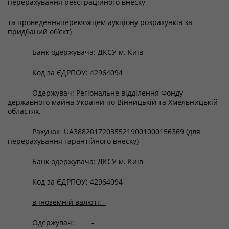
перерахування реєстраційного внеску
та проведенняпереможцем аукціону розрахунків за
придбаний об’єкт)
Банк одержувача: ДКСУ м. Київ
Код за ЄДРПОУ: 42964094
Одержувач: Регіональне відділення Фонду
державного майна України по Вінницькій та Хмельницькій
областях.
Рахунок UA388201720355219001000156369 (для
перерахування гарантійного внеску)
Банк одержувача: ДКСУ м. Київ
Код за ЄДРПОУ: 42964094
в іноземній валюті: -
Одержувач: _____-______________