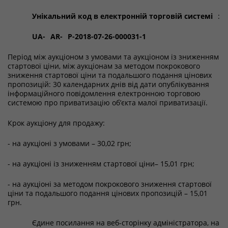
Унікальний код в електронній торговій системі
:
UA-
AR-
P-2018-07-26-000031-1
Період між аукціоном з умовами та аукціоном із зниженням
стартової ціни, між аукціонам за методом покрокового
зниження стартової ціни та подальшого подання цінових
пропозицій: 30 календарних днів від дати опублікування
інформаційного повідомлення електронною торговою
системою про приватизацію об’єкта малої приватизації.
Крок аукціону для продажу:
- на аукціоні з умовами – 30,02 грн;
- на аукціоні із зниженням стартової ціни– 15,01 грн;
- на аукціоні за методом покрокового зниження стартової
ціни та подальшого подання цінових пропозицій – 15,01
грн.
Єдине посилання на веб-сторінку адміністратора, на