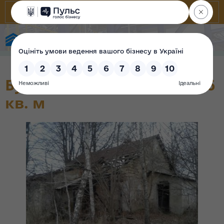
State Property Fund of Ukraine
Будівля лазні площею 55.6
кв. м