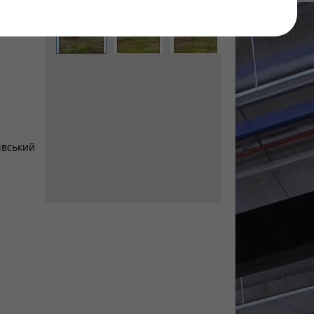
ька, 3г
івський