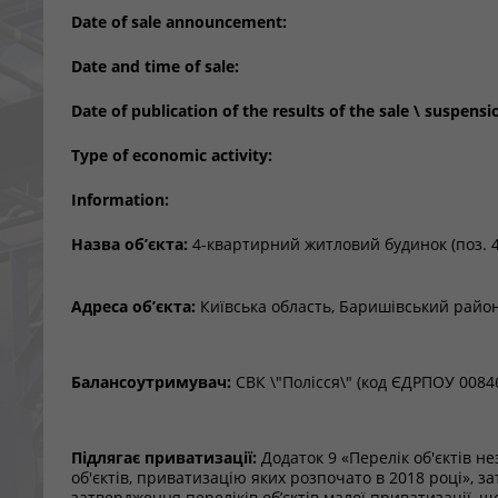
Date of sale announcement:
Date and time of sale:
Date of publication of the results of the sale \ suspensi
Type of economic activity:
Information:
Назва об’єкта:
4-квартирний житловий будинок (поз. 4
Адреса об’єкта:
Київська область, Баришівський район,
Балансоутримувач:
СВК \"Полісся\" (код ЄДРПОУ 0084
Підлягає приватизації:
Додаток 9 «Перелік об'єктів 
об'єктів, приватизацію яких розпочато в 2018 році»,
затвердження переліків об’єктів малої приватизації, щ