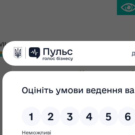
IVIL PLATFORM
PRESS CENTER
4-квартирний житловий 
Type of privatization:
Small privatisation
Group:
Asset:
Region:
Kyiv region