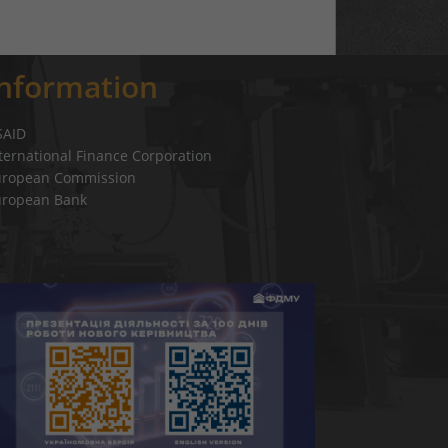
Information
SAID
ternational Finance Corporation
uropean Commission
uropean Bank