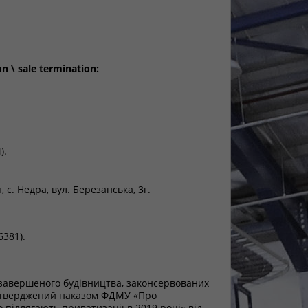
on \ sale termination:
).
 с. Недра, вул. Березанська, 3г.
6381).
незавершеного будівництва, законсервованих
 затверджений наказом ФДМУ «Про
о підлягають приватизації в 2019 році» від