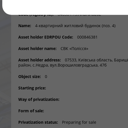
Address:
Баришівський район, с. Недра, вул. Березанс
Code (registry №):
846381.13.ААБАИВ202
Name:
4-квартирний житловий будинок (поз. 4)
Asset holder EDRPOU Code:
000846381
Asset holder name:
СВК «Полісся»
Asset holder address:
07533, Київська область, Бариш
район, с.Недра, вул.Ворошиловградська, 47б
Object size:
0
Starting price:
Way of privatization:
Form of sale:
Privatization status:
Preparing for sale