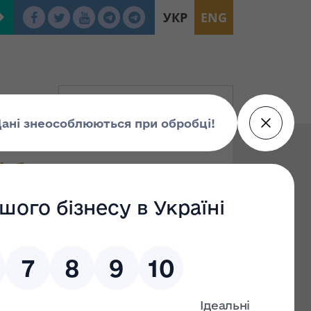
УКР
ENG
будинок (поз. 4)