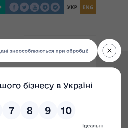
УКР
ENG
To: