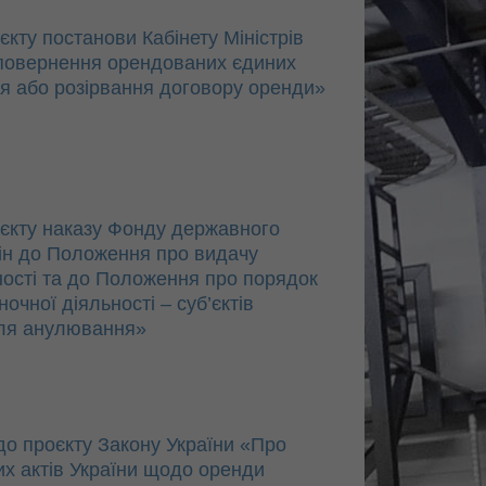
ту постанови Кабінету Міністрів
повернення орендованих єдиних
я або розірвання договору оренди»
єкту наказу Фонду державного
ін до Положення про видачу
ьності та до Положення про порядок
очної діяльності – суб’єктів
сля анулювання»
 проєкту Закону України «Про
их актів України щодо оренди