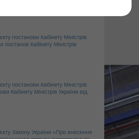
Find
ту постанови Кабінету Міністрів
х постанов Кабінету Міністрів
ту постанови Кабінету Міністрів
ви Кабінету Міністрів України від
кту Закону України «Про внесення