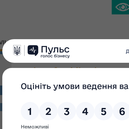
IVIL PLATFORM
PRESS CENTER
Notice of publication
Search filter
Search text:
From: