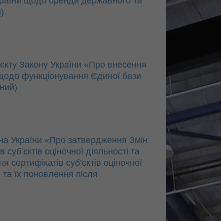
України щодо оренди державного та
)
кту Закону України «Про внесення
 щодо функціонування Єдиної бази
аний)
на України «Про затвердження Змін
суб’єктів оціночної діяльності та
 сертифікатів суб’єктів оціночної
 та їх поновлення після