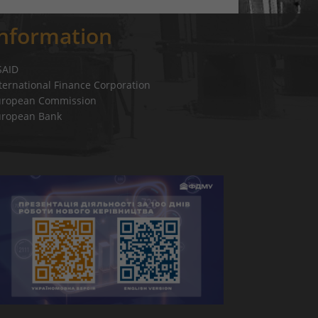
Information
SAID
ternational Finance Corporation
uropean Commission
uropean Bank