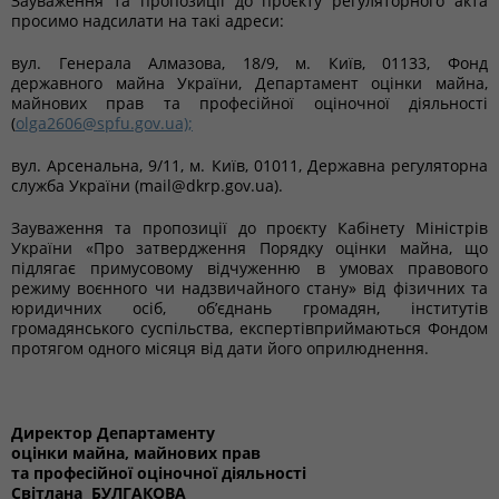
Зауваження та пропозиції до проєкту регуляторного акта
просимо надсилати на такі адреси:
вул. Генерала Алмазова, 18/9, м. Київ, 01133, Фонд
державного майна України, Департамент оцінки майна,
майнових прав та професійної оціночної діяльності
(
olga2606@spfu.gov.ua);
вул. Арсенальна, 9/11, м. Київ, 01011, Державна регуляторна
служба України (mail@dkrp.gov.ua).
Зауваження та пропозиції до проєкту Кабінету Міністрів
України «Про затвердження Порядку оцінки майна, що
підлягає примусовому відчуженню в умовах правового
режиму воєнного чи надзвичайного стану» від фізичних та
юридичних осіб, об’єднань громадян, інститутів
громадянського суспільства, експертівприймаються Фондом
протягом одного місяця від дати його оприлюднення.
Директор Департаменту
оцінки майна, майнових прав
та професійної оціночної діяльності
Світлана БУЛГАКОВА