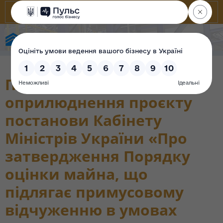
State Property Fund of Ukraine
Повідомлення про
оприлюднення проєкту
постанови Кабінету
Міністрів України «Про
затвердження Порядку
оцінки майна, що
підлягає примусовому
відчуженню в умовах