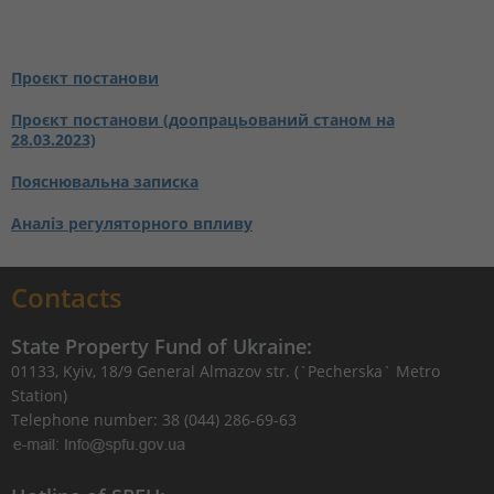
Проєкт постанови
Проєкт постанови (доопрацьований станом на
28.03.2023)
Пояснювальна записка
Аналіз регуляторного впливу
Contacts
State Property Fund of Ukraine:
01133, Kyiv, 18/9 General Almazov str. (`Pecherska` Metro
Station)
Telephone number: 38 (044) 286-69-63