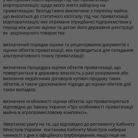
(корпоратизації); щодо якого знято заборону на
приватизацію; безпідставно виключене з переліку майна,
що вноситься до статутного капіталу, під час приватизації
(корпоратизації); яке отримане (придбане) підприємством у
період між датою оцінки та датою його державної реєстрації
як акціонерного товариства;
визначений порядок оцінки та рецензування документів з
оцінки об’єктів приватизації, яка проводиться для складання
альтернативного плану приватизації;
визначена процедура оцінки об’єктів приватизації, що
повертаються в державну власність у разі розірвання або
визнання недійсними договорів купівлі-продажу таких
об'єктів, а також удосконалені підходи до оцінки збитків для
таких випадків;
визначені особливості оцінки об’єктів, що приватизуються
відповідно до Закону України «Про особливості приватизації
майна в агропромисловому комплексі».
Звертаємо увагу на те, що відповідно до регламенту Кабінету
Міністрів України постанова Кабінету Міністрів набирає
чинності з дня її офіційного опублікування, якщо інше не