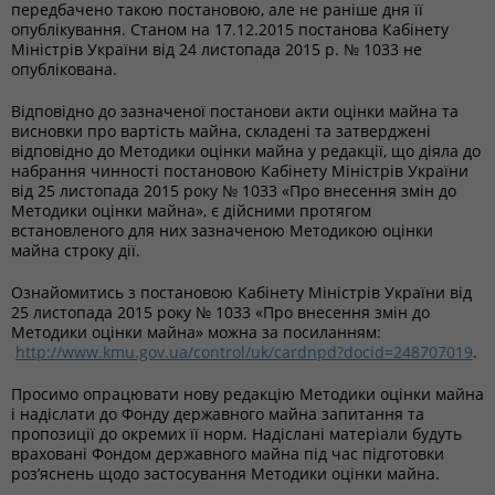
передбачено такою постановою, але не раніше дня її
опублікування. Станом на 17.12.2015 постанова Кабінету
Міністрів України від 24 листопада 2015 р. № 1033 не
опублікована.
Відповідно до зазначеної постанови акти оцінки майна та
висновки про вартість майна, складені та затверджені
відповідно до Методики оцінки майна у редакції, що діяла до
набрання чинності постановою Кабінету Міністрів України
від 25 листопада 2015 року № 1033 «Про внесення змін до
Методики оцінки майна», є дійсними протягом
встановленого для них зазначеною Методикою оцінки
майна строку дії.
Ознайомитись з постановою Кабінету Міністрів України від
25 листопада 2015 року № 1033 «Про внесення змін до
Методики оцінки майна» можна за посиланням:
http://www.kmu.gov.ua/control/uk/cardnpd?docid=248707019
.
Просимо опрацювати нову редакцію Методики оцінки майна
і надіслати до Фонду державного майна запитання та
пропозиції до окремих її норм. Надіслані матеріали будуть
враховані Фондом державного майна під час підготовки
роз’яснень щодо застосування Методики оцінки майна.