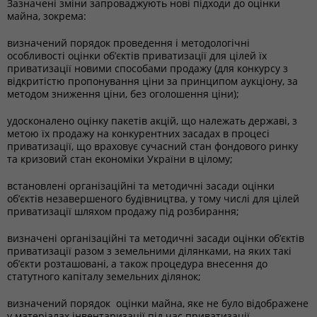
Зазначені зміни запроваджують нові підходи до оцінки
майна, зокрема:
визначений порядок проведення і методологічні
особливості оцінки об’єктів приватизації для цілей їх
приватизації новими способами продажу (для конкурсу з
відкритістю пропонування ціни за принципом аукціону, за
методом зниження ціни, без оголошення ціни);
удосконалено оцінку пакетів акцій, що належать державі, з
метою їх продажу на конкурентних засадах в процесі
приватизації, що враховує сучасний стан фондового ринку
та кризовий стан економіки України в цілому;
встановлені організаційні та методичні засади оцінки
об’єктів незавершеного будівництва, у тому числі для цілей
приватизації шляхом продажу під розбирання;
визначені організаційні та методичні засади оцінки об’єктів
приватизації разом з земельними ділянками, на яких такі
об’єкти розташовані, а також процедура внесення до
статутного капіталу земельних ділянок;
визначений порядок оцінки майна, яке не було відображене
у матеріалах інвентаризації під час приватизації