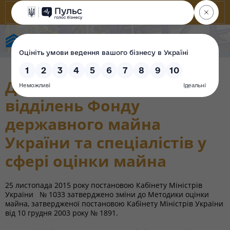
State Property Fund of Ukraine
До уваги регіональних
відділень Фонду
державного майна
України та спеціалістів у
сфері оцінки майна
25 листопада 2015 року постановою Кабінету Міністрів
України № 1033 затверджено зміни до Методики оцінки
майна, затвердженої постановою Кабінету Міністрів України
від 10 грудня 2003 року № 1891.