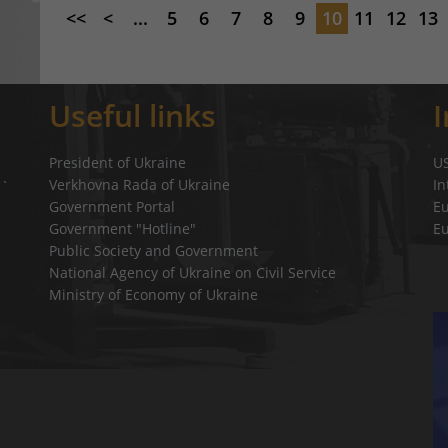
<<
<
...
5
6
7
8
9
10
11
12
13
Useful links
President of Ukraine
U
Verkhovna Rada of Ukraine
In
a`
Government Portal
E
Government "Hotline"
E
Public Society and Government
National Agency of Ukraine on Civil Service
Ministry of Economy of Ukraine