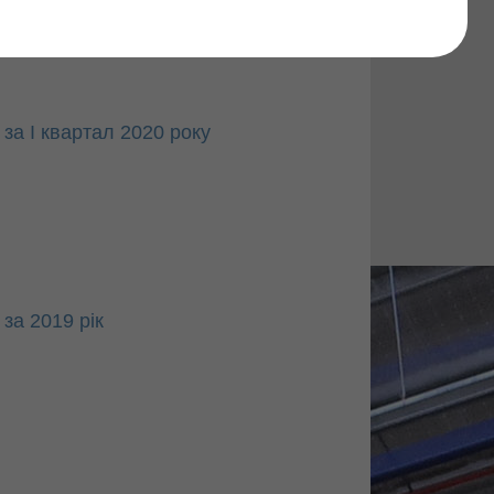
Find
за І квартал 2020 року
за 2019 рік