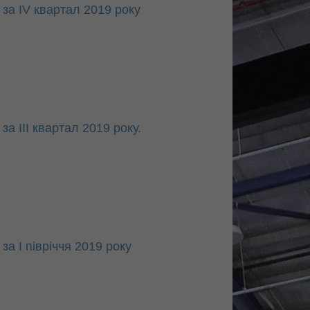
за ІV квартал 2019 року
а ІII квартал 2019 року.
а I півріччя 2019 року