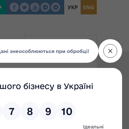
УКР
ENG
To: