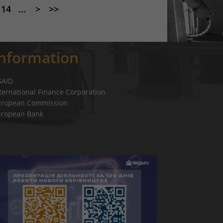
14
...
>
>>
Information
SAID
ternational Finance Corporation
uropean Commission
uropean Bank