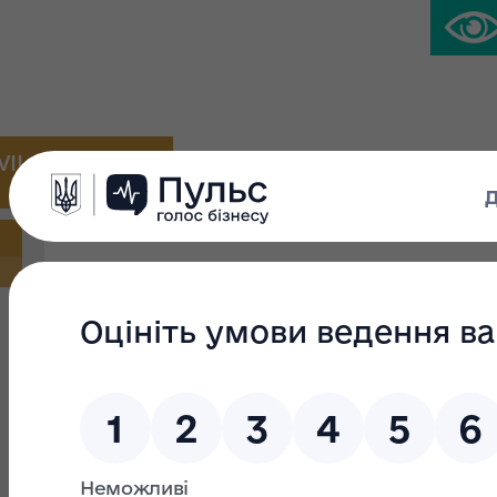
IVIL PLATFORM
PRESS CENTER
Reports
Search filter
Search text:
From: