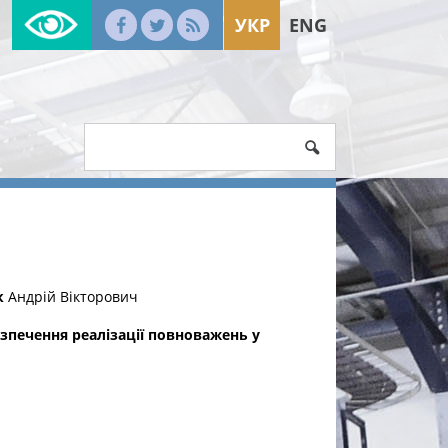
УКР
ENG
к
Андрій Вікторович
зпечення реалізації повноважень у