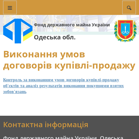
Фонд державного майна України
Одеська обл.
Виконання умов
договорів купівлі-продажу
Контроль за виконанням умов договорів купівлі-продажу
об'єктів та аналіз результатів виконання покупцями взятих
зобов'язань
Контактна інформація
Фонд державного майна України, Одеська