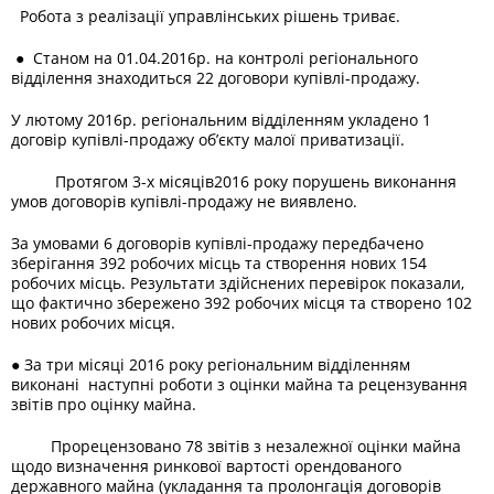
Робота з реалізації управлінських рішень триває.
●
Станом на 01.04.2016р. на контролі регіонального
відділення знаходиться 22 договори купівлі-продажу.
У лютому 2016р. регіональним відділенням укладено 1
договір купівлі-продажу об’єкту малої приватизації.
Протягом 3-х місяців2016 року порушень виконання
умов договорів купівлі-продажу не виявлено.
За умовами 6 договорів купівлі-продажу передбачено
зберігання 392 робочих місць та створення нових 154
робочих місць. Результати здійснених перевірок показали,
що фактично збережено 392 робочих місця та створено 102
нових робочих місця.
● За три місяці 2016 року регіональним відділенням
виконані наступні роботи з оцінки майна та рецензування
звітів про оцінку майна.
Прорецензовано 78 звітів з незалежної оцінки майна
щодо визначення ринкової вартості орендованого
державного майна (укладання та пролонгація договорів