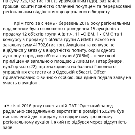
на суму 726,732 тис.грн. (з урахуванням ПДВ). Зазначені
грошові кошти повністю сплачені покупцем та перераховані
регіональним відділенням до державного бюджету.
Крім того, за січень - березень 2016 року регіональним
відділенням було оголошено проведення 15 аукціонів з
продажу 12 об’єктів групи А (в т.ч. 11 –ОІВМ, 1 - ЄМК) та 1
конкурсу з продажу 1 об’єкта групи А (ЄМК) всього на
загальну суму 41792,6тис.грн. Аукціони та конкурс не
відбулися у зв’язку з відсутністю попиту, окрім одного
аукціону з продажу об’єкта групи А(ОІВМ) – нежитлові
приміщення загальною площею 270кв.м (м.Татарбунари,
вул.Горького,22), що знаходився на балансі Головного
управління статистики в Одеській області. Об’єкт
приватизовано фізичною особою, яка єдина подала заяву на
участь в аукціоні.
●
У січні 2016 року пакет акцій ПАТ "Одеський завод
радіально-свердлильних верстатів” в розмірі 15,024% був
виставлений для продажу на відкритому грошовому
регіональному аукціоні, який не відбувся через відсутність
заяв.