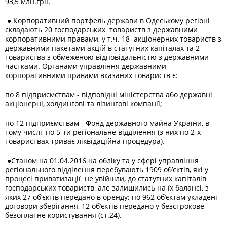
93,5 млн.грн.
●
Корпоративний портфель держави в Одеському регіоні
складають 20 господарських товариств з державними
корпоративними правами, у т.ч. 18 акціонерних товариств з
державними пакетами акцій в статутних капіталах та 2
товариства з обмеженою відповідальністю з державними
частками. Органами управління державними
корпоративними правами вказаних товариств є:
по 8 підприємствам - відповідні міністерства або державні
акціонерні, холдингові та лізингові компанії;
по 12 підприємствам - Фонд державного майна України, в
тому числі, по 5-ти регіональне відділення (з них по 2-х
товариствах триває ліквідаційна процедура).
●
Станом на 01.04.2016 на обліку та у сфері управління
регіонального відділення перебувають 1909 об’єктів, які у
процесі приватизації не увійшли, до статутних капіталів
господарських товариств, але залишились на їх балансі, з
яких 27 об’єктів передано в оренду; по 962 об’єктам укладені
договори зберігання, 12 об’єктів передано у безстрокове
безоплатне користування (ст.24).