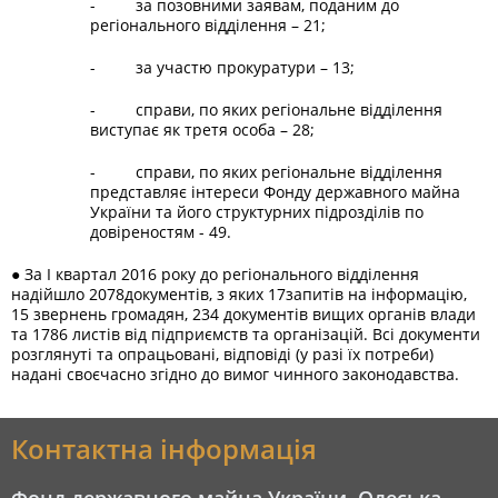
- за позовними заявам, поданим до
регіонального відділення – 21;
- за участю прокуратури – 13;
- справи, по яких регіональне відділення
виступає як третя особа – 28;
- справи, по яких регіональне відділення
представляє інтереси Фонду державного майна
України та його структурних підрозділів по
довіреностям - 49.
● За І квартал 2016 року до регіонального відділення
надійшло 2078документів, з яких 17запитів на інформацію,
15 звернень громадян, 234 документів вищих органів влади
та 1786 листів від підприємств та організацій. Всі документи
розглянуті та опрацьовані, відповіді (у разі їх потреби)
надані своєчасно згідно до вимог чинного законодавства.
Контактна інформація