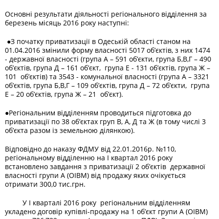
Основні результати діяльності регіонального відділення за
березень місяць 2016 року наступні:
●
З початку приватизації в Одеській області станом на
01.04.2016 змінили форму власності 5017 об’єктів, з них 1474
- державної власності (група А – 591 об’єкти, група Б,В,Г – 490
об’єктів, група Д – 161 об’єкт, група Е - 131 об’єктів, група Ж –
101 об’єктів) та 3543 - комунальної власності (група А – 3321
об’єктів, група Б,В,Г – 109 об’єктів, група Д – 72 об’єкти, група
Е – 20 об’єктів, група Ж – 21 об’єкт).
●
Регіональним відділенням проводиться підготовка до
приватизації по 38 об’єктах груп В, А, Д та Ж (в тому числі 3
об’єкта разом із земельною ділянкою).
Відповідно до наказу ФДМУ від 22.01.2016р. №110,
регіональному відділенню на І квартал 2016 року
встановлено завдання з приватизації 2 об’єктів державної
власності групи А (ОІВМ) від продажу яких очікується
отримати 300,0 тис.грн.
У І кварталі 2016 року регіональним відділенням
укладено договір купівлі-продажу на 1 об’єкт групи А (ОІВМ)