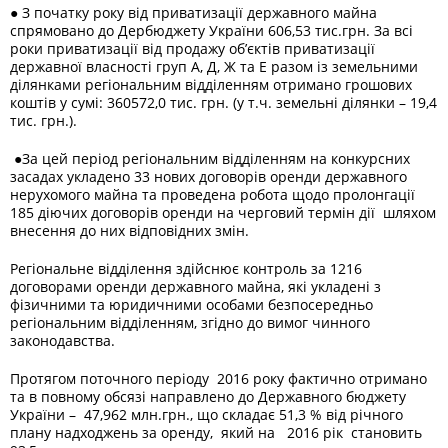
●
З початку року від приватизації державного майна
спрямовано до Дербюджету України 606,53 тис.грн. За всі
роки приватизації від продажу об’єктів приватизації
державної власності груп А, Д, Ж та Е разом із земельними
ділянками регіональним відділенням отримано грошових
коштів у сумі: 360572,0 тис. грн. (у т.ч. земельні ділянки – 19,4
тис. грн.).
●
За цей період регіональним відділенням на конкурсних
засадах укладено 33 нових договорів оренди державного
нерухомого майна та проведена робота щодо пролонгації
185 діючих договорів оренди на черговий термін дії шляхом
внесення до них відповідних змін.
Регіональне відділення здійснює контроль за 1216
договорами оренди державного майна, які укладені з
фізичними та юридичними особами безпосередньо
регіональним відділенням, згідно до вимог чинного
законодавства.
Протягом поточного періоду 2016 року фактично отримано
та в повному обсязі направлено до Державного бюджету
України – 47,962 млн.грн., що складає 51,3 % від річного
плану надходжень за оренду, який на 2016 рік становить