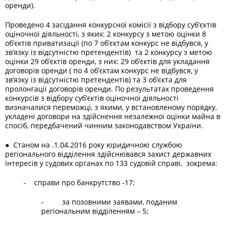
оренди).
Проведено 4 засідання конкурсної комісії з відбору суб’єктів
оціночної діяльності, з яких: 2 конкурсу з метою оцінки 8
об’єктів приватизації (по 7 об’єктам конкурс не відбувся, у
зв’язку із відсутністю претендентів) та 2 конкурсу з метою
оцінки 29 об’єктів оренди, з них: 29 об’єктів для укладання
договорів оренди ( по 4 об’єктам конкурс не відбувся, у
зв’язку із відсутністю претендентів) та 3 об’єкта для
пролонгації договорів оренди. По результатах проведення
конкурсів з відбору суб’єктів оціночної діяльності
визначалися переможці, з якими, у встановленому порядку,
укладені договори на здійснення незалежної оцінки майна в
спосіб, передбачений чинним законодавством України.
● Станом на .1.04.2016 року юридичною службою
регіонального відділення здійснювався захист державних
інтересів у судових органах по 133 судовій справі, зокрема:
- справи про банкрутство -17;
- за позовними заявами, поданим
регіональним відділенням – 5;