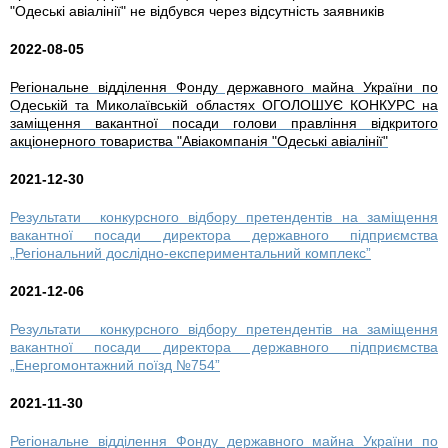
"Одеські авіалінії" не відбувся через відсутність заявників
2022-08-05
Регіональне відділення Фонду державного майна України по 
Одеській та Миколаївській областях ОГОЛОШУЄ КОНКУРС на 
заміщення вакантної посади голови правління відкритого 
акціонерного товариства "Авіакомпанія "Одеські авіалінії"
2021-12-30
Результати конкурсного відбору претендентів на заміщення
вакантної посади директора державного підприємства
„Регіональний дослідно-експериментальний комплекс”
2021-12-06
Результати конкурсного відбору претендентів на заміщення
вакантної посади директора державного підприємства
„Енергомонтажний поїзд №754”
2021-11-30
Регіональне відділення Фонду державного майна України по