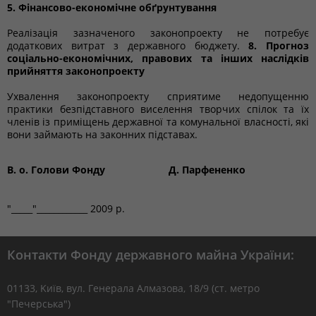
5. Фінансово-економічне обґрунтування
Реалізація зазначеного законопроекту не потребує
додаткових витрат з державного бюджету.
8. Прогноз
соціально-економічних, правових та інших наслідків
прийняття законопроекту
Ухвалення законопроекту сприятиме недопущенню
практики безпідставного виселення творчих спілок та їх
членів із приміщень державної та комунальної власності, які
вони займають на законних підставах.
В. о. Голови Фонду
Д. Парфененко
"_____"____________ 2009 р.
Контакти Фонду державного майна України:
01133, Kиїв, вул. Генерала Алмазова, 18/9 (ст. метро
"Печерська")