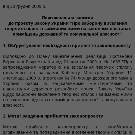
від
20 грудня 2009 р.
Пояснювальна записка
до проекту Закону України "Про заборону виселення
творчих спілок із займаних ними на законних підставах
приміщень державної та комунальної власності"
1. Обґрунтування необхідності прийняття законопроекту
Відповідно до Плану забезпечення реалізації Постанови
Верховної Ради України від 21 жовтня 2009 р. № 1653 "Про
запровадження мораторію на виселення творчих спілок",
схваленого на засіданні Кабінету Міністрів України 11
листопада 2009 р. (протокол № 74) Фонду державного майна
України разом із зацікавленими міністерствами та
відомствами доручено розробити проект Закону України
щодо заборони виселення творчих спілок і займаних ними
на законних підставах приміщень державної та комунальної
власності.
2. Мета і завдання прийняття законопроекту
Метою прийняття законопроекту є запобігання
зловживанню та попередження виселення творчих спілок із