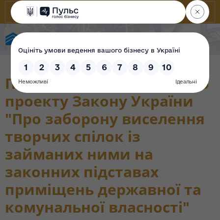
Фонд державного майна України
Пояснювальна записка до
проекту Закону України
"Про заборону виселення
творчих спілок із
займаних ними на
законних підставах
приміщень державної та
комунальної власності"