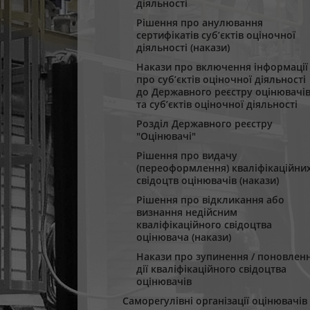
діяльності
Рішення про анулювання
сертифікатів суб’єктів оціночної
діяльності (накази)
Накази про включення інформації
про суб’єктів оціночної діяльності
до Державного реєстру оцінювачі
та суб’єктів оціночної діяльності
Розділ Державного реєстру
"Оцінювачі"
Рішення про видачу
(переоформлення) кваліфікаційни
свідоцтв оцінювачів (накази)
Рішення про відкликання або
визнання недійсним
кваліфікаційного свідоцтва
оцінювача (накази)
Накази про зупинення / поновлен
дії кваліфікаційного свідоцтва
оцінювачів
Саморегулівні організації оцінювачів