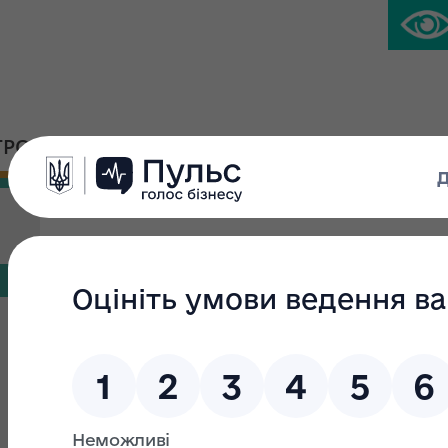
ГРОМАДСЬКА ПЛАТФОРМА
ПРЕС-ЦЕНТР
Порядок підвищення ква
Перелік тестових питань для проведення підтвердж
Наказ Фонду державного майна України від 06.02.2
програми підвищення кваліфікації «Загальні питання з
Наказ Фонду державного майна України від 15.10.202
до навчальних програм та професійної підготовки оці
Наказ Фонду державного майна України від 15.10.202