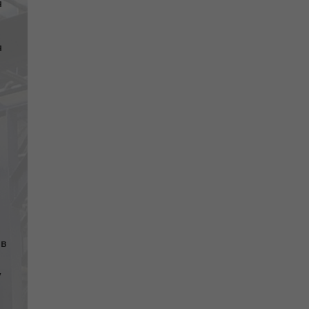
я
я
ів
у