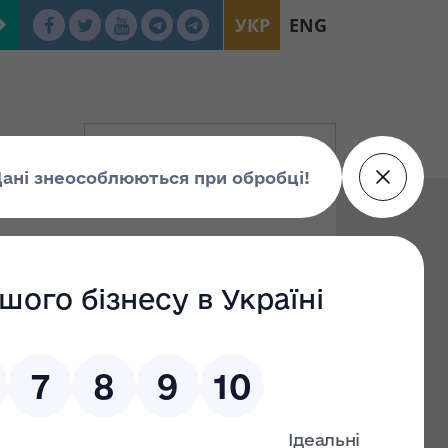
УКР
ENG
ліфікації
ення підвищення кваліфікації оцінювачів
026 № 195 «Про затвердження обов'язкової
 оцінки»
5 № 1713 «Про затвердження Загальних вимог
нювачів»
5 № 1712 "Про затвердження Положення про