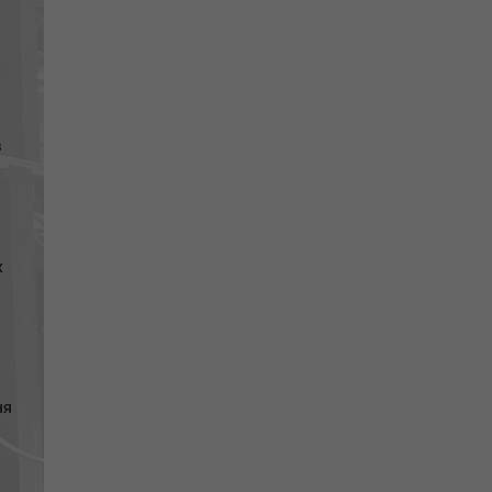
в
х
ня