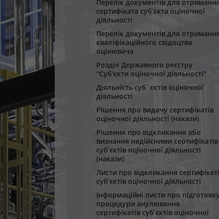
Перелік документів для отриманн
сертифіката суб’єкта оціночної
діяльності
Перелік документів для отриманн
кваліфікаційного свідоцтва
оцінювача
Розділ Державного реєстру
"Суб‘єкти оціночної діяльності"
Діяльність суб`єктів оціночної
діяльності
Рішення про видачу сертифікатів
оціночної діяльності (накази)
Рішення про відкликання або
визнання недійсними сертифікатів
суб’єктів оціночної діяльності
(накази)
Листи про відкликання сертифікат
суб’єктів оціночної діяльності
Інформаційні листи про підготовк
процедури анулювання
сертифікатів суб’єктів оціночної