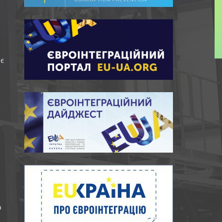
є
ю
о