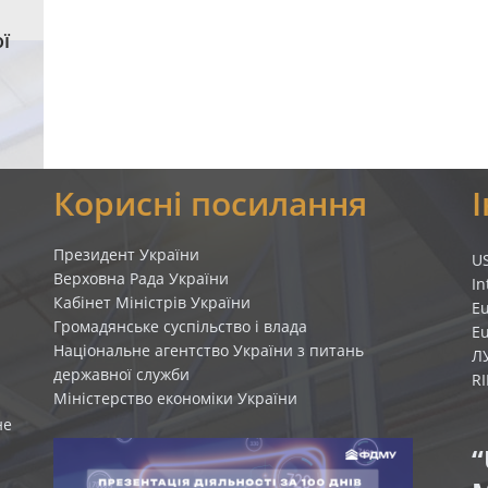
ї
Корисні посилання
Президент України
U
Верховна Рада України
In
Кабінет Міністрів України
E
Громадянське суспільство і влада
E
Національне агентство України з питань
Л
державної служби
R
Міністерство економіки України
не
“