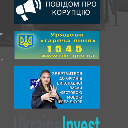
не
ше