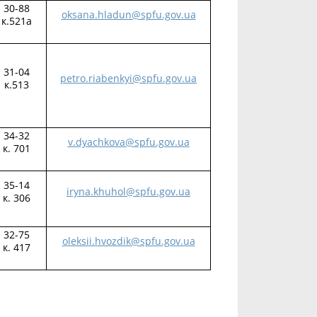
30-88
oksana.hladun@spfu.gov.ua
к.521а
31-04
petro.riabenkyi@spfu.gov.ua
к.513
34-32
v.dyachkova@spfu.gov.ua
к. 701
35-14
iryna.khuhol@spfu.gov.ua
к. 306
32-75
oleksii.hvozdik@spfu.gov.ua
к. 417