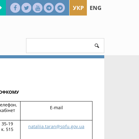
УКР
ENG
МУ
елефон,
E-mail
кабінет
35-19
nataliia.taran@spfu.gov.ua
к. 515