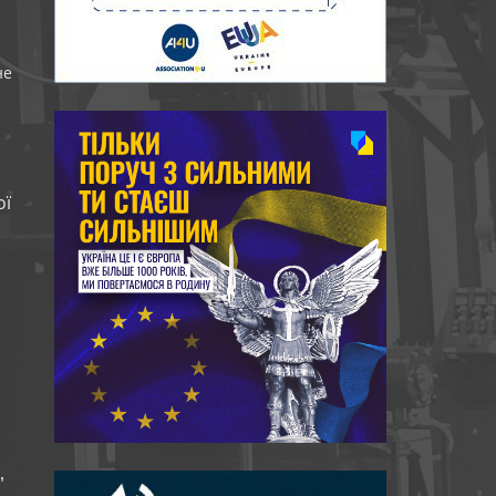
не
ої
,