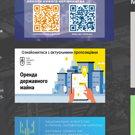
M
а
e-
ня
9-