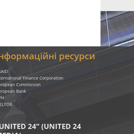
Інформаційні ресурси
SAID
ternational Finance Corporation
uropean Commission
uropean Bank
УН
IELTOR
UNITED 24” (UNITED 24