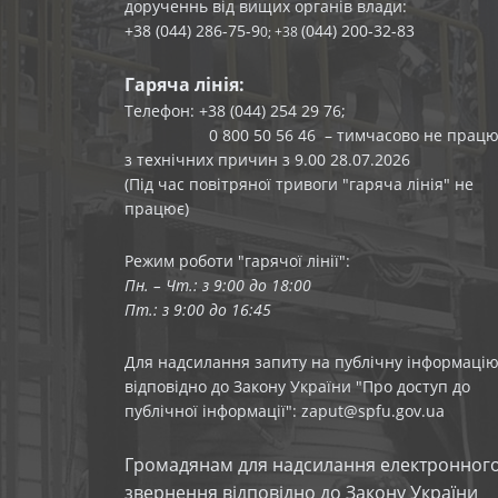
дорученнь від вищих органів влади:
+38 (044) 286-75-9
(044) 200-32-83
0; +38
Гаряча лінія:
Телефон: +38 (044) 254 29 76;
0 800 50 56 46 – тимчасово не працю
з технічних причин з 9.00 28.07.2026
(Під час повітряної тривоги "гаряча лінія" не
працює)
Режим роботи "гарячої лінії":
Пн. – Чт.: з 9:00 до 18:00
Пт.: з 9:00 до 16:45
Для надсилання запиту на публічну інформаці
відповідно до Закону України "Про доступ до
публічної інформації": zaput@spfu.gov.ua
Громадянам для надсилання електронног
звернення відповідно до Закону України