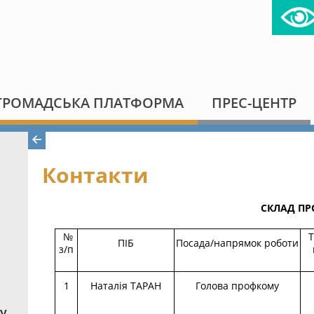
ГРОМАДСЬКА ПЛАТФОРМА
ПРЕС-ЦЕНТР
Контакти
СКЛАД ПРОФКО
№
Т
ПІБ
Посада/напрямок роботи
з/п
1
Наталія ТАРАН
Голова профкому
у