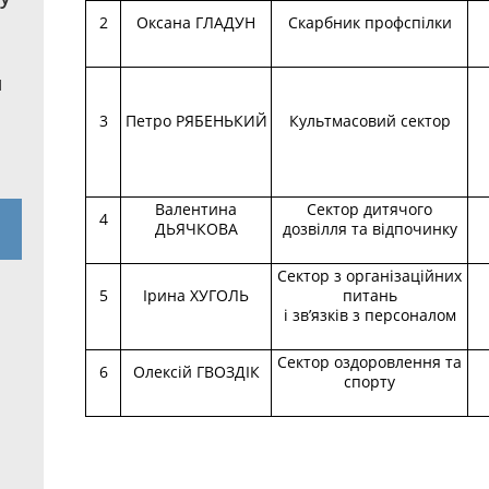
2
Оксана ГЛАДУН
Скарбник профспілки
я
3
Петро РЯБЕНЬКИЙ
Культмасовий сектор
Валентина
Сектор дитячого
4
ДЬЯЧКОВА
дозвілля та відпочинку
Сектор з організаційних
5
Ірина ХУГОЛЬ
питань
і зв’язків з персоналом
Сектор оздоровлення та
6
Олексій ГВОЗДІК
спорту