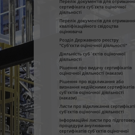
Перелік документів для отриманн
сертифіката суб’єкта оціночної
діяльності
Перелік документів для отриманн
кваліфікаційного свідоцтва
оцінювача
Розділ Державного реєстру
"Суб‘єкти оціночної діяльності"
Діяльність суб`єктів оціночної
діяльності
Рішення про видачу сертифікатів
оціночної діяльності (накази)
Рішення про відкликання або
визнання недійсними сертифікатів
суб’єктів оціночної діяльності
(накази)
Листи про відкликання сертифікат
суб’єктів оціночної діяльності
Інформаційні листи про підготовк
процедури анулювання
сертифікатів суб’єктів оціночної