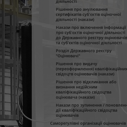
діяльності
Рішення про анулювання
сертифікатів суб’єктів оціночної
діяльності (накази)
Накази про включення інформації
про суб’єктів оціночної діяльності
до Державного реєстру оцінювачі
та суб’єктів оціночної діяльності
Розділ Державного реєстру
"Оцінювачі"
Рішення про видачу
(переоформлення) кваліфікаційни
свідоцтв оцінювачів (накази)
Рішення про відкликання або
визнання недійсним
кваліфікаційного свідоцтва
оцінювача (накази)
Накази про зупинення / поновлен
дії кваліфікаційного свідоцтва
оцінювачів
Саморегулівні організації оцінювачів