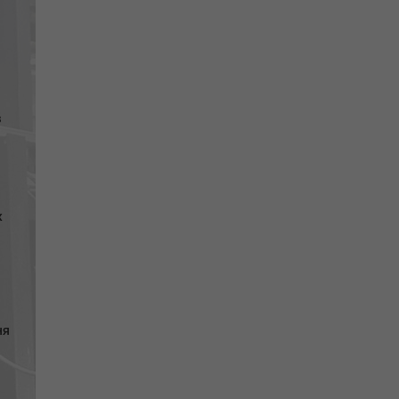
в
х
ня