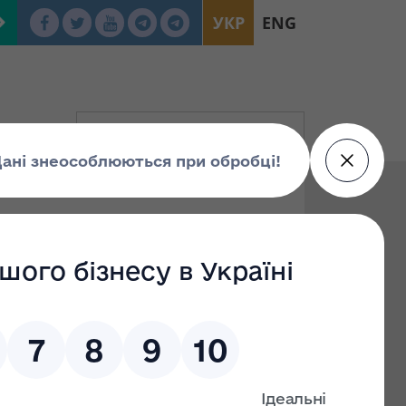
УКР
ENG
ування звітів,
 звітів про оцінку
Єдиної бази даних звітів про оцінку за