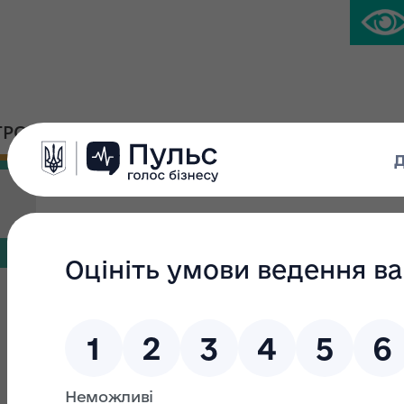
ГРОМАДСЬКА ПЛАТФОРМА
ПРЕС-ЦЕНТР
Статистика щодо реценз
внесених до Єдиної бази
Статистика рецензування звітів, внесених до 
червень 2021 року - грудень 2023 року