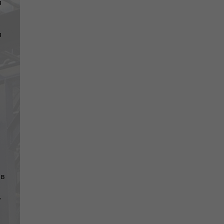
я
я
ів
у