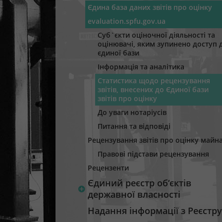
Єдина база даних звітів про оцінку
evaluation.spfu.gov.ua
Суб`єкти оціночної діяльності та
оцінювачі, яким зупинено доступ 
єдиної бази
Інформація та аналітика
Статистика щодо рецензування
звітів, внесених до Єдиної бази
звітів про оцінку
До уваги нотаріусів
Питання та відповіді
Рецензування звітів про оцінку майн
Правові підстави рецензування
Рецензенти
Єдиний реєстр об‘єктів
державної власності
Надання інформації з Реєстру