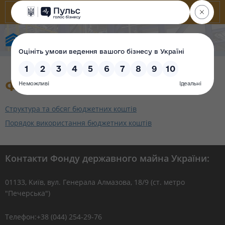
Фонд державного майна України
Фінансові ресурси
Структура та обсяг бюджетних коштів
Порядок використання бюджетних коштів
Контакти Фонду державного майна України:
01133, Kиїв, вул. Генерала Алмазова, 18/9 (ст. метро
"Печерська")
Телефон:+38 (044) 254-29-76