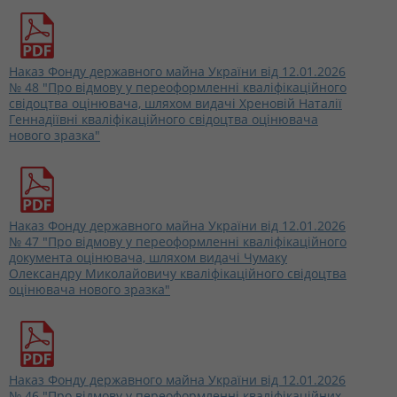
Наказ Фонду державного майна України від 12.01.2026
№ 48 "Про відмову у переоформленні кваліфікаційного
свідоцтва оцінювача, шляхом видачі Хреновій Наталії
Геннадіївні кваліфікаційного свідоцтва оцінювача
нового зразка"
Наказ Фонду державного майна України від 12.01.2026
№ 47 "Про відмову у переоформленні кваліфікаційного
документа оцінювача, шляхом видачі Чумаку
Олександру Миколайовичу кваліфікаційного свідоцтва
оцінювача нового зразка"
Наказ Фонду державного майна України від 12.01.2026
№ 46 "Про відмову у переоформленні кваліфікаційних