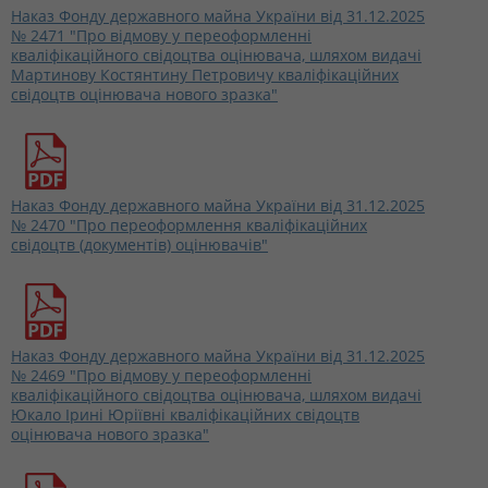
Наказ Фонду державного майна України від 31.12.2025
№ 2471 "Про відмову у переоформленні
кваліфікаційного свідоцтва оцінювача, шляхом видачі
Мартинову Костянтину Петровичу кваліфікаційних
свідоцтв оцінювача нового зразка"
Наказ Фонду державного майна України від 31.12.2025
№ 2470 "Про переоформлення кваліфікаційних
свідоцтв (документів) оцінювачів"
Наказ Фонду державного майна України від 31.12.2025
№ 2469 "Про відмову у переоформленні
кваліфікаційного свідоцтва оцінювача, шляхом видачі
Юкало Ірині Юріївні кваліфікаційних свідоцтв
оцінювача нового зразка"