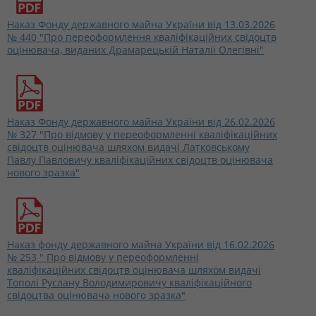
Наказ Фонду державного майна України від 13.03.2026
№ 440 "Про переоформлення кваліфікаційних свідоцтв
оцінювача, виданих Драмарецькій Наталії Олегівні"
Наказ Фонду державного майна України від 26.02.2026
№ 327 "Про відмову у переоформленні кваліфікаційних
свідоцтв оцінювача шляхом видачі Латковському
Павлу Павловичу кваліфікаційних свідоцтв оцінювача
нового зразка"
Наказ фонду державного майна України від 16.02.2026
№ 253 " Про відмову у переоформленні
кваліфікаційних свідоцтв оцінювача шляхом видачі
Тополі Руслану Володимировичу кваліфікаційного
свідоцтва оцінювача нового зразка"