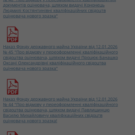
документів оцінювача, шляхом видачі Кононець
Людмилі Костянтинівні кваліфікаційних свідоцтв
оцінювача нового зразка"
Наказ Фонду державного майна України від 12.01.2026
№ 45 "Про відмову у переоформленні кваліфікаційного
свідоцтва оцінювача, шляхом видачі Процюк-Банашко
Оксані Олександрівні кваліфікаційного свідоцтва
оцінювача нового зразка"
Наказ Фонду державного майна України від 12.01.2026
№ 44 "Про відмову у переоформленні кваліфікаційного
свідоцтва оцінювача, шляхом видачі Павлишинцю
Василю Михайловичу кваліфікаційних свідоцтв
оцінювача нового зразка!