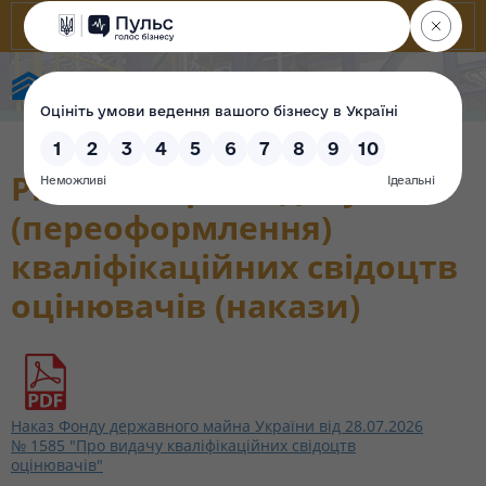
Фонд державного майна України
Рішення про видачу
(переоформлення)
кваліфікаційних свідоцтв
оцінювачів (накази)
Наказ Фонду державного майна України від 28.07.2026
№ 1585 "Про видачу кваліфікаційних свідоцтв
оцінювачів"