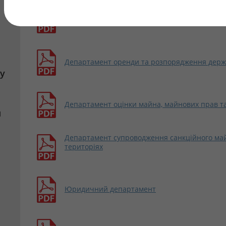
Департамент банкрутства та припинення за
Департамент оренди та розпорядження дер
у
Департамент оцінки майна, майнових прав та
я
Департамент супроводження санкційного май
територіях
Юридичний департамент