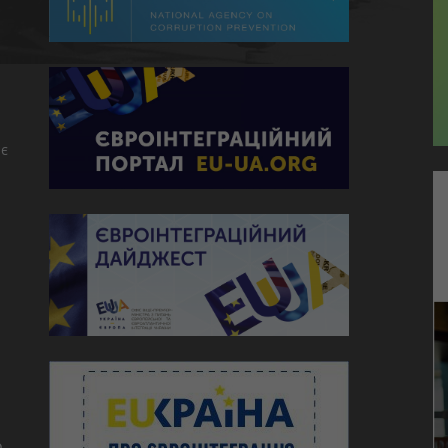
є
ю
о