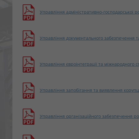
Управління адміністративно-господарської р
Управління документального забезпечення т
Управління євроінтеграції та міжнародного с
Управління запобігання та виявлення корупц
Управління організаційного забезпечення р