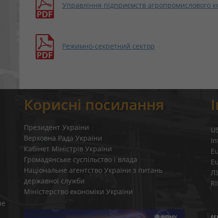
Управління підприємств агропромислового к
Режимно-секретний сектор
Корисні посилання
Президент України
U
Верховна Рада України
In
Кабінет Міністрів України
E
Громадянське суспільство і влада
E
Національне агентство України з питань
Л
державної служби
R
Міністерство економіки України
не