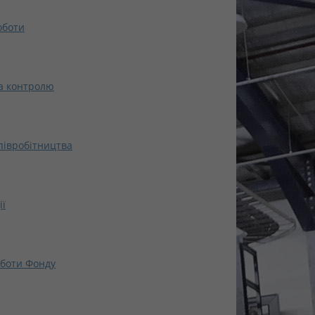
оботи
а контролю
півробітництва
ії
оботи Фонду