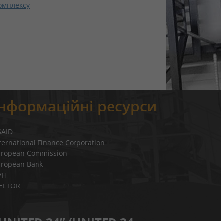
омплексу
Інформаційні ресурси
SAID
ternational Finance Corporation
uropean Commission
uropean Bank
УН
IELTOR