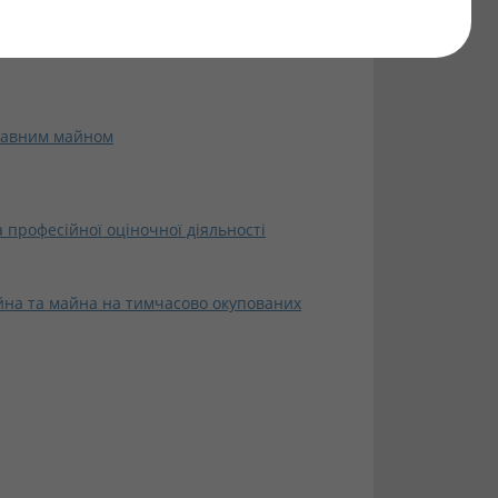
 рішенням власника
жавним майном
 професійної оціночної діяльності
на та майна на тимчасово окупованих