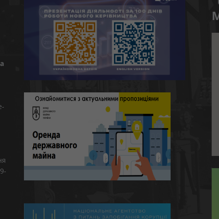
“
M
а
e-
ня
9-