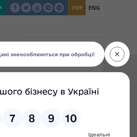
УКР
ENG
рних підрозділів