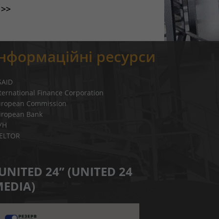
>>
Інформаційні ресурси
SAID
ternational Finance Corporation
uropean Commission
uropean Bank
УН
IELTOR
UNITED 24” (UNITED 24
EDIA)