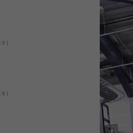
 8 )
 8 )