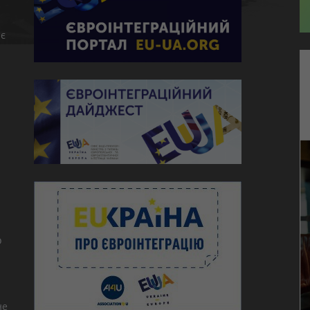
є
ю
о
не