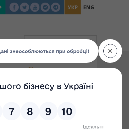
УКР
ENG
тизації»
По: