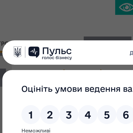
ГРОМАДСЬКА ПЛАТФОРМА
ПРЕС-ЦЕНТР
Газета «Відомості прива
Фільтр пошуку
Текст пошуку:
З: