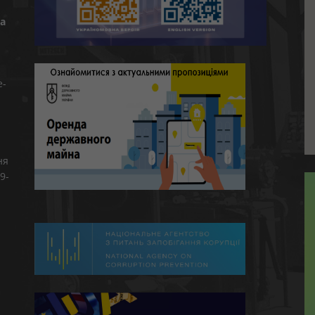
а
e-
ня
9-