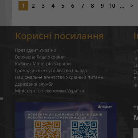
1
2
3
4
5
6
7
8
9
10
...
>
Корисні посилання
Президент України
U
Верховна Рада України
In
Кабінет Міністрів України
E
Громадянське суспільство і влада
E
Національне агентство України з питань
Л
державної служби
R
Міністерство економіки України
не
“
M