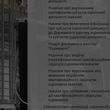
діяльності
Рішення про анулювання
сертифікатів суб’єктів оціночної
діяльності (накази)
Накази про включення інформації
про суб’єктів оціночної діяльності
до Державного реєстру оцінювачі
та суб’єктів оціночної діяльності
Розділ Державного реєстру
"Оцінювачі"
Рішення про видачу
(переоформлення) кваліфікаційни
свідоцтв оцінювачів (накази)
Рішення про відкликання або
визнання недійсним
кваліфікаційного свідоцтва
оцінювача (накази)
Накази про зупинення / поновлен
дії кваліфікаційного свідоцтва
оцінювачів
Саморегулівні організації оцінювачів