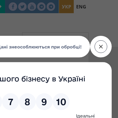
УКР
ENG
 № 612 "Про затвердження персонального
ння документів претендента"
 № 1899 "Про затвердження персонального
ння документів претендента"