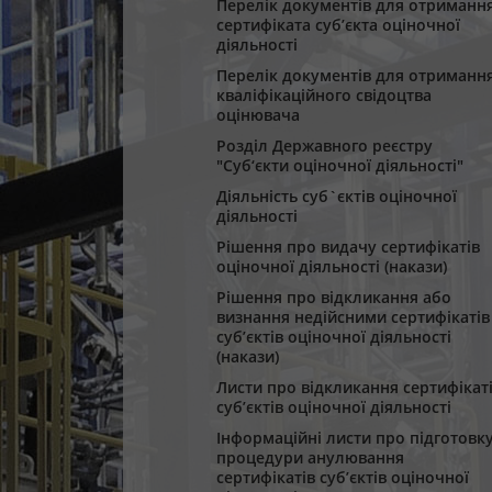
Перелік документів для отриманн
сертифіката суб’єкта оціночної
діяльності
Перелік документів для отриманн
кваліфікаційного свідоцтва
оцінювача
Розділ Державного реєстру
"Суб‘єкти оціночної діяльності"
Діяльність суб`єктів оціночної
діяльності
Рішення про видачу сертифікатів
оціночної діяльності (накази)
Рішення про відкликання або
визнання недійсними сертифікатів
суб’єктів оціночної діяльності
(накази)
Листи про відкликання сертифікат
суб’єктів оціночної діяльності
Інформаційні листи про підготовк
процедури анулювання
сертифікатів суб’єктів оціночної