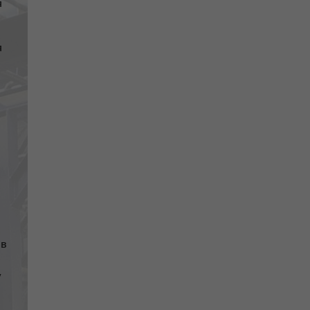
я
я
ів
у