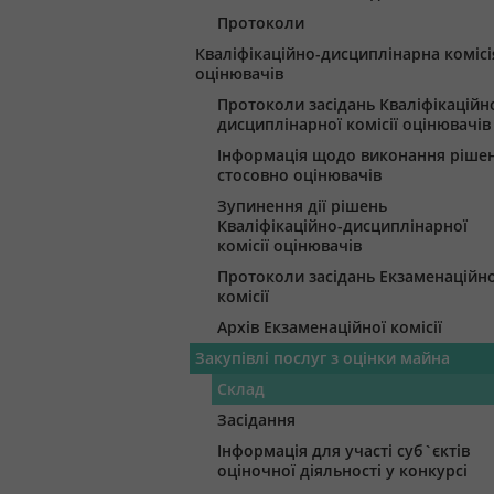
Протоколи
Кваліфікаційно-дисциплінарна комісі
оцінювачів
Протоколи засідань Кваліфікаційн
дисциплінарної комісії оцінювачів
Інформація щодо виконання ріше
стосовно оцінювачів
Зупинення дії рішень
Кваліфікаційно-дисциплінарної
комісії оцінювачів
Протоколи засідань Екзаменаційно
комісії
Архів Екзаменаційної комісії
Закупівлі послуг з оцінки майна
Склад
Засідання
Інформація для участі суб`єктів
оціночної діяльності у конкурсі