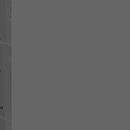
в
х
ня