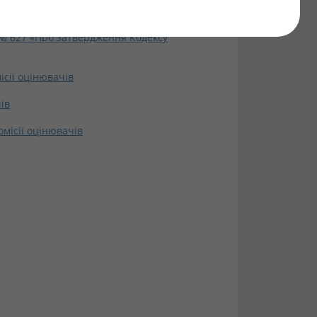
 № 627 «Про затвердження Кодексу
ісії оцінювачів
ів
місії оцінювачів