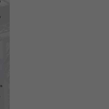
я
я
ів
у