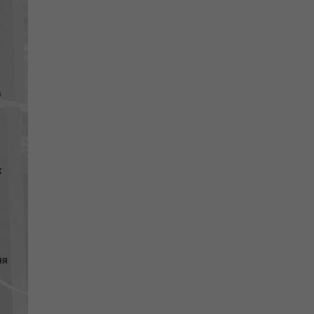
в
х
ня