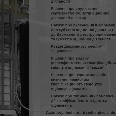
діяльності
Рішення про анулювання
сертифікатів суб’єктів оціночної
діяльності (накази)
Накази про включення інформації
про суб’єктів оціночної діяльності
до Державного реєстру оцінювачі
та суб’єктів оціночної діяльності
Розділ Державного реєстру
"Оцінювачі"
Рішення про видачу
(переоформлення) кваліфікаційни
свідоцтв оцінювачів (накази)
Рішення про відкликання або
визнання недійсним
кваліфікаційного свідоцтва
оцінювача (накази)
Накази про зупинення / поновлен
дії кваліфікаційного свідоцтва
оцінювачів
Саморегулівні організації оцінювачів