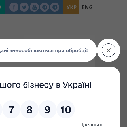
УКР
ENG
інарна комісія
оцінювачів, затверджене наказом Фонду
чів, затверджений наказом Фонду державного
ісії оцінювачів, затверджений наказом Фонду