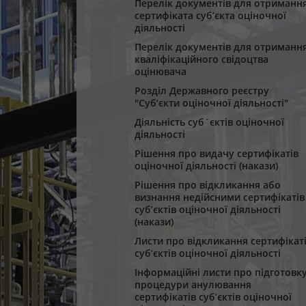
Перелік документів для отриманн
сертифіката суб’єкта оціночної
діяльності
Перелік документів для отриманн
кваліфікаційного свідоцтва
оцінювача
Розділ Державного реєстру
"Суб‘єкти оціночної діяльності"
Діяльність суб`єктів оціночної
діяльності
Рішення про видачу сертифікатів
оціночної діяльності (накази)
Рішення про відкликання або
визнання недійсними сертифікатів
суб’єктів оціночної діяльності
(накази)
Листи про відкликання сертифікат
суб’єктів оціночної діяльності
Інформаційні листи про підготовк
процедури анулювання
сертифікатів суб’єктів оціночної