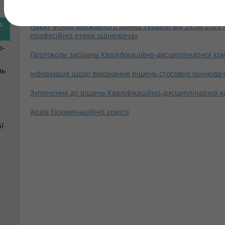
державного майна України від 09.01.2026 № 37
я
Наказ Фонду державного майна України від 28.04 2025
професійної етики оцінювача»
о-
Протоколи засідань Кваліфікаційно-дисциплінарної ком
нь
Інформація щодо виконання рішень стосовно оцінювач
Зупинення дії рішень Кваліфікаційно-дисциплінарної ко
Архів Екзаменаційної комісії
ї