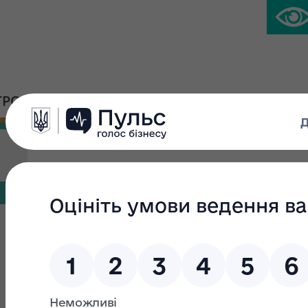
ГРОМАДСЬКА ПЛАТФОРМА
ПРЕС-ЦЕНТР
Кваліфікаційно-дисципл
оцінювачів
Положення про кваліфікаційно-дисциплінарну комісію 
державного майна України від 15.10.2025 № 1712
Склад Кваліфікаційно-дисциплінарної комісії оцінюва
майна України від 03.12.2025 № 2141
Склад секретаріату Кваліфікаційно-дисциплінарної ком