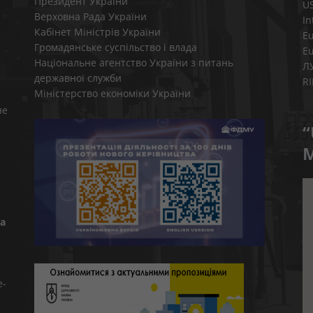
Президент України
U
Верховна Рада України
In
Кабінет Міністрів України
E
Громадянське суспільство і влада
E
Національне агентство України з питань
Л
державної служби
R
Міністерство економіки України
не
“
M
а
e-