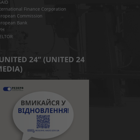
SAID
ternational Finance Corporation
uropean Commission
uropean Bank
УН
IELTOR
UNITED 24” (UNITED 24
EDIA)