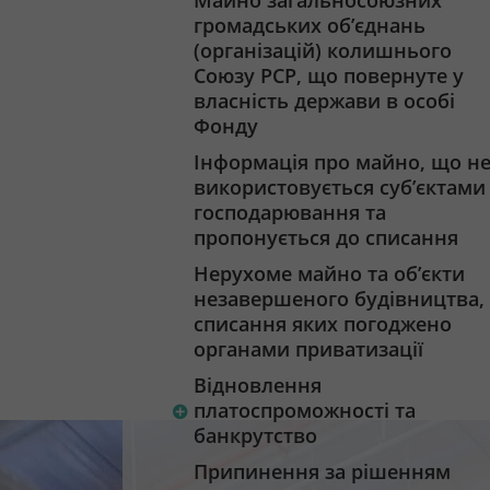
Майно загальносоюзних
громадських об’єднань
(організацій) колишнього
Союзу РСР, що повернуте у
власність держави в особі
Фонду
Інформація про майно, що н
використовується суб’єктами
господарювання та
пропонується до списання
Нерухоме майно та об’єкти
незавершеного будівництва,
списання яких погоджено
органами приватизації
Відновлення
платоспроможності та
банкрутство
Припинення за рішенням