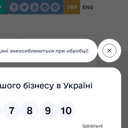
УКР
ENG
у державного майна