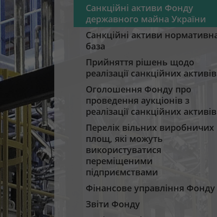
Санкційні активи Фонду
державного майна України
Санкційні активи нормативн
база
Прийняття рішень щодо
реалізації санкційних активів
Оголошення Фонду про
проведення аукціонів з
реалізації санкційних активів
Перелік вільних виробничих
площ, які можуть
використуватися
переміщеними
підприємствами
Фінансове управління Фонду
Звіти Фонду