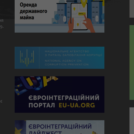
ня
9-
є