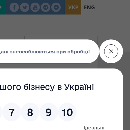
УКР
ENG
ції, пишіть нам на електронну адресу: