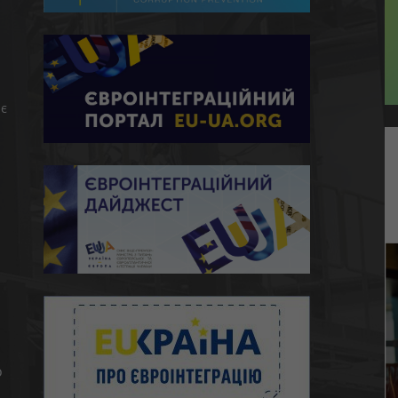
є
ю
о