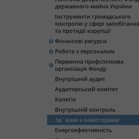
державного майна України
Інструменти громадського
контролю у сфері запобіганн
та протидії корупції
Фінансові ресурси
Робота з персоналом
Первинна профспілкова
організація Фонду
Внутрішній аудит
Аудиторський комітет
Колегія
Внутрішній контроль
Зв`язки з інвесторами
Енергоефективність