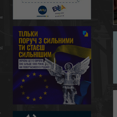
не
ої
,