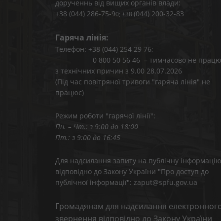
дорученнь від вищих органів влади:
+38 (044) 286-75-9
(044) 200-32-83
0; +38
Гаряча лінія:
Телефон: +38 (044) 254 29 76;
0 800 50 56 46 – тимчасово не працю
з технічних причин з 9.00 28.07.2026
(Під час повітряної тривоги "гаряча лінія" не
працює)
Режим роботи "гарячої лінії":
Пн. – Чт.: з 9:00 до 18:00
Пт.: з 9:00 до 16:45
Для надсилання запиту на публічну інформаці
відповідно до Закону України "Про доступ до
публічної інформації": zaput@spfu.gov.ua
Громадянам для надсилання електронног
звернення відповідно до Закону України