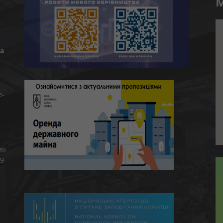
M
а
e-
ня
9-