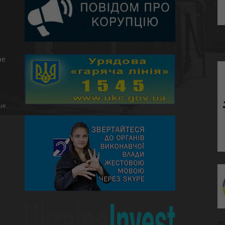
не
ше