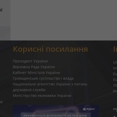
ї
Корисні посилання
Президент України
U
Верховна Рада України
In
Кабінет Міністрів України
E
Громадянське суспільство і влада
E
Національне агентство України з питань
Л
державної служби
R
Міністерство економіки України
не
“