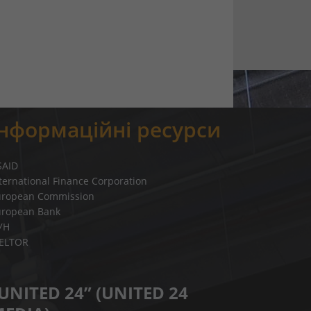
Інформаційні ресурси
SAID
ternational Finance Corporation
uropean Commission
uropean Bank
УН
IELTOR
UNITED 24” (UNITED 24