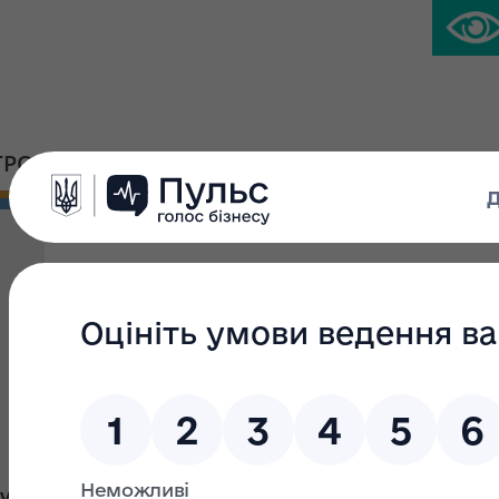
ГРОМАДСЬКА ПЛАТФОРМА
ПРЕС-ЦЕНТР
Зв`язки з інвесторами
Якщо Ви зацікавлені у інвестуванні в об'єкти приватиза
ir@spfu.gov.ua
у