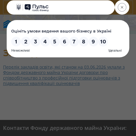
Фонд державного майна України
Заклади освіти
Перелік закладів освіти, які станом на 03.06.2026 уклали з
Фондом державного майна України договори про
співробітництво з професійної підготовки оцінювачів з
підвищення кваліфікації оцінювачів
Контакти Фонду державного майна України: