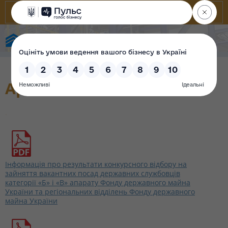
Фонд державного майна України
Архів
.
Інформація про результати конкурсного відбору на
зайняття вакантних посад державних службовців
категорії «Б» і «В» апарату Фонду державного майна
України та регіональних відділень Фонду державного
майна України