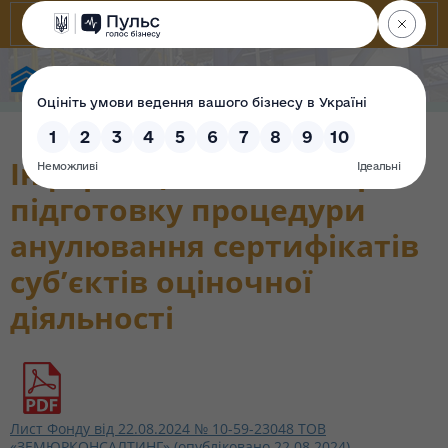
Фонд державного майна України
Інформаційні листи про
підготовку процедури
анулювання сертифікатів
суб’єктів оціночної
діяльності
Лист Фонду від 22.08.2024 № 10-59-23048 ТОВ
«ЗЕМЮРКОНСАЛТИНГ» (опубліковано 22.08.2024)