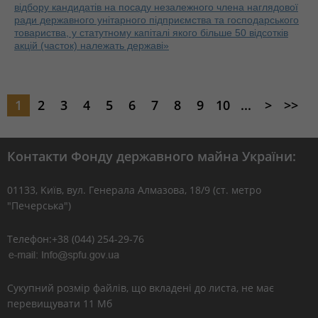
відбору кандидатів на посаду незалежного члена наглядової
ради державного унітарного підприємства та господарського
товариства, у статутному капіталі якого більше 50 відсотків
акцій (часток) належать державі»
1
2
3
4
5
6
7
8
9
10
...
>
>>
Контакти Фонду державного майна України:
01133, Kиїв, вул. Генерала Алмазова, 18/9 (ст. метро
"Печерська")
Телефон:+38 (044) 254-29-76
Сукупний розмір файлів, що вкладені до листа, не має
перевищувати 11 Мб