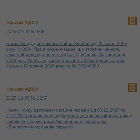
Накази ФДМУ
2026-04-29 № 808
Наказ Фонду Державного майна України від 29 квітня 2026
року № 808 «Про визнання таким, що втратив чинність,
наказу Фонду державного майна України від 04 листопада
2013 року № 3513», зареєстровано у Міністерстві юстиції
України 15 травня 2026 року за № 689/46083
Накази ФДМУ
2025-12-09 № 2197
Наказ Фонду державного майна України від 09.12.2025 №
2197 "Про оголошення відбору кандидатів на зайняття посад
членів наглядової ради Акціонерного товариства
«Енергетична компанія України»