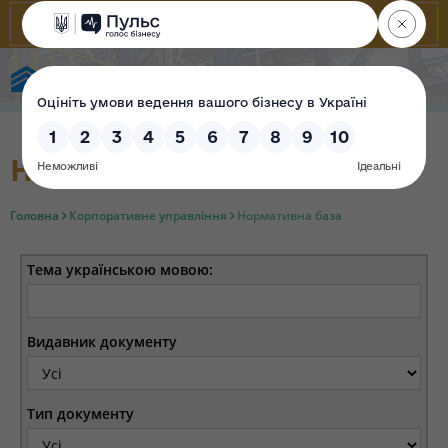
Фонд державного майна України
Нормативна база
Головна
Корпоративне управління
Нормативна база
Тема українською мовою:
Видавник документу
Тип документу