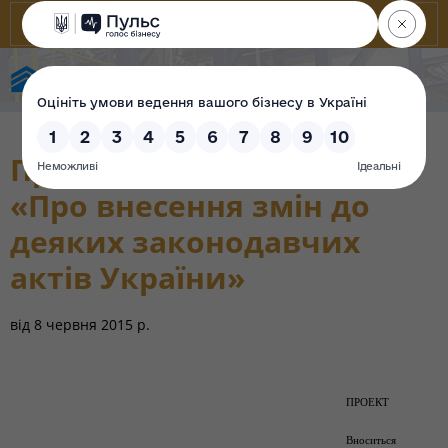
Фонд державного майна України
Проект Закону УкраЇни
«Про внесення змін до
деяких законодавчих
актів України»
від
8 червня 2015 р.
ПРОЕКТ
Вноситься