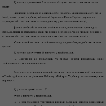
2) частину третю статті 8 доповнити абзацами сьомим та восьмим такого
змісту:
«юридичні особи або їх довірені особи чи особи, уповноважені діяти від їх
імені, зареєстровані в країнах, які визнані Верховною Радою України державою-
агресором або стосовно яких на законодавчому рівні застосовано санкції;
фізичні особи або їх довірені особи чи особи, уповноважені діяти від їх
імені, які мають громадянство країн, які визнані Верховною Радою України державою-
агресором або стосовно яких на законодавчому рівні застосовано санкції;»;
абзац сьомий частини третьої вважати відповідно абзацом дев’ятим частини
третьої;
3) частину сьому статті 16 викласти у такій редакції:
«7. Підготовка до приватизації та продаж об'єктів приватизації може
здійснюватися із залученням радників.
Залучення та визначення радників для підготовки до приватизації та продажу
об'єктів здійснюється за рішенням Кабінету Міністрів України у встановленому ним
порядку. »;
4
4) у частині третій статті 18
:
пункт 3 викласти у такій редакції:
«3) у разі придбання торговцями цінними паперами, зокрема фінансовими