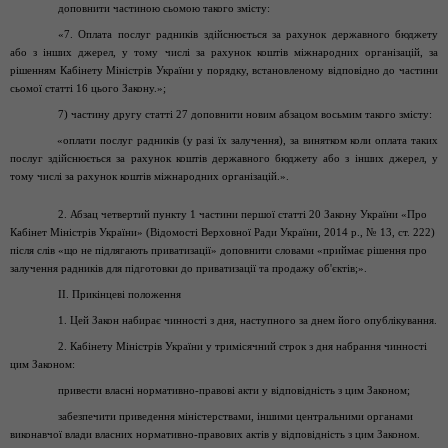
доповнити частиною сьомою такого змісту:
«7. Оплата послуг радників здійснюється за рахунок державного бюджету
або з інших джерел, у тому числі за рахунок коштів міжнародних організацій, за
рішенням Кабінету Міністрів України у порядку, встановленому відповідно до частини
сьомої статті 16 цього Закону.»;
7) частину другу статті 27 доповнити новим абзацом восьмим такого змісту:
«оплати послуг радників (у разі їх залучення), за винятком коли оплата таких
послуг здійснюється за рахунок коштів державного бюджету або з інших джерел, у
тому числі за рахунок коштів міжнародних організацій.».
2. Абзац четвертий пункту 1 частини першої статті 20 Закону України «Про
Кабінет Міністрів України» (Відомості Верховної Ради України, 2014 р., № 13, ст. 222)
після слів «що не підлягають приватизації» доповнити словами «приймає рішення про
залучення радників для підготовки до приватизації та продажу об'єктів;».
II. Прикінцеві положення
1. Цей Закон набирає чинності з дня, наступного за днем його опублікування.
2. Кабінету Міністрів України у тримісячний строк з дня набрання чинності
цим Законом:
привести власні нормативно-правові акти у відповідність з цим Законом;
забезпечити приведення міністерствами, іншими центральними органами
виконавчої влади власних нормативно-правових актів у відповідність з цим Законом.