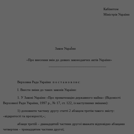
Кабінетом
Міністрів України
Закон УкраЇни
«Про внесення змін до деяких законодавчих актів України»
________________________________
Верховна Рада України п о с т а н о в л я є:
I. Внести зміни до таких законів України:
1. У Законі України «Про приватизацію державного майна» (Відомості
Верховної Ради України, 1997 р., № 17, ст. 122, із наступними змінами):
1) доповнити частину другу статті 2 абзацом третім такого змісту:
«відкритості та прозорості;»;
абзаци третій – дванадцятий частини другої вважати відповідно абзацами
четвертим – тринадцятим частини другої;