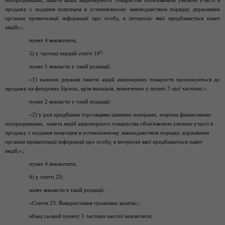
посередниками, пакета акцій акціонерного товариства обов'язковою умовою участі в
продажу є подання покупцем в установленому законодавством порядку державним
органам приватизації інформації про особу, в інтересах якої придбавається пакет
акцій;»;
пункт 4 виключити;
5
5) у частині першій статті 18
:
пункт 1 викласти у такій редакції:
«1) належні державі пакети акцій акціонерних товариств пропонуються до
продажу на фондових біржах, крім випадків, визначених у пункті 3 цієї частини;»;
пункт 2 викласти у такій редакції:
«2) у разі придбання торговцями цінними паперами, зокрема фінансовими
посередниками, пакета акцій акціонерного товариства обов'язковою умовою участі в
продажу є подання покупцем в установленому законодавством порядку державним
органам приватизації інформації про особу, в інтересах якої придбавається пакет
акцій;»;
пункт 4 виключити;
6) у статті 23:
назву викласти в такій редакції:
«Стаття 23. Використання грошових коштів»;
абзац сьомий пункту 1 частини шостої виключити;