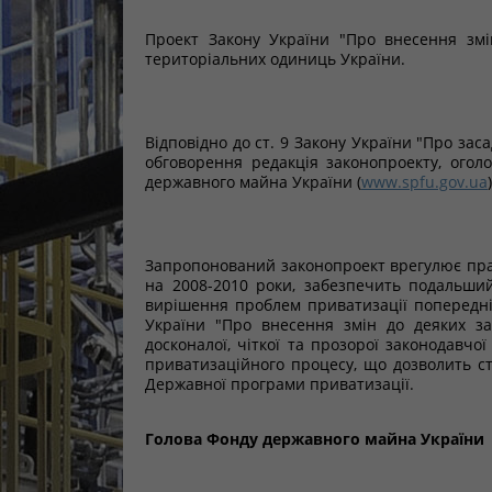
Проект Закону України "Про внесення змін
територіальних одиниць України.
Відповідно до ст. 9 Закону України "Про зас
обговорення редакція законопроекту, ого
державного майна України (
www.spfu.gov.ua
)
Запропонований законопроект врегулює пра
на 2008-2010 роки, забезпечить подальший
вирішення проблем приватизації попередніх
України "Про внесення змін до деяких за
досконалої, чіткої та прозорої законодавч
приватизаційного процесу, що дозволить с
Державної програми приватизації.
Голова Фонду державного майна України