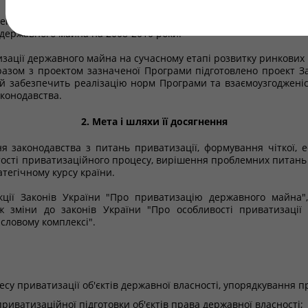
у Міністрів України від 26.12.2007 № 3 та статті 4 Закону У
но проект Закону України "Про Державну програму приватизаці
 державного майна на 2008-2010 роки.
изації державного майна на сучасному етапі розвитку ринкових
разом з проектом зазначеної Програми підготовлено проект З
кий забезпечить реалізацію норм Програми та взаємоузгодженіс
конодавства.
2. Мета і шляхи її досягнення
 законодавства з питань приватизації, формування чіткої, еф
тості приватизаційного процесу, вирішення проблемних питань 
атегічному курсу країни.
кції Законів України "Про приватизацію державного майна"
ж зміни до законів України "Про особливості приватизації 
словому комплексі".
у приватизації об'єктів державної власності, упорядкування п
риватизаційної підготовки об'єктів права державної власності;