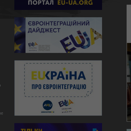
ю
о
не