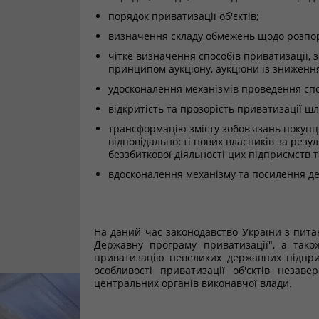
порядок приватизації об'єктів;
визначення складу обмежень щодо розпор
чітке визначення способів приватизації,
принципом аукціону, аукціони із зниження
удосконалення механізмів проведення сп
відкритість та прозорість приватизації ш
трансформацію змісту зобов'язань покупці
відповідальності нових власників за рез
беззбиткової діяльності цих підприємств т
вдосконалення механізму та посилення де
На даний час законодавство України з пита
Державну програму приватизації", а також
приватизацію невеликих державних підприє
особливості приватизації об'єктів незаве
центральних органів виконавчої влади.