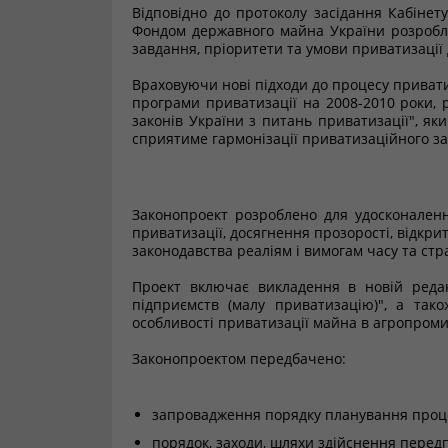
Відповідно до протоколу засідання Кабінет
Фондом державного майна України розробле
завдання, пріоритети та умови приватизації
Враховуючи нові підходи до процесу приват
програми приватизації на 2008-2010 роки, 
законів України з питань приватизації", я
сприятиме гармонізації приватизаційного за
Законопроект розроблено для удосконалення
приватизації, досягнення прозорості, відкри
законодавства реаліям і вимогам часу та стр
Проект включає викладення в новій реда
підприємств (малу приватизацію)", а тако
особливості приватизації майна в агропроми
Законопроектом передбачено:
запровадження порядку планування процес
порядок, заходи, шляхи здійснення передп