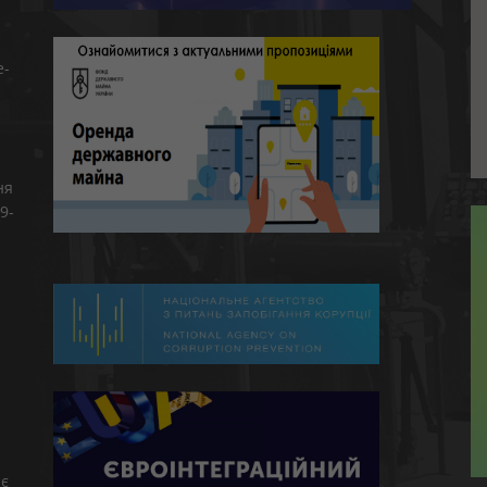
e-
ня
9-
є