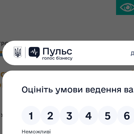
ГРОМАДСЬКА ПЛАТФОРМА
ПРЕС-ЦЕНТР
ка до проекту Закону Укра
онів України з питань прива
ПОЯСНЮВАЛЬНА ЗАПИСКА
 України "Про внесення змін до деяких законів України з пи
1. Обґрунтування необхідності прийняття акта