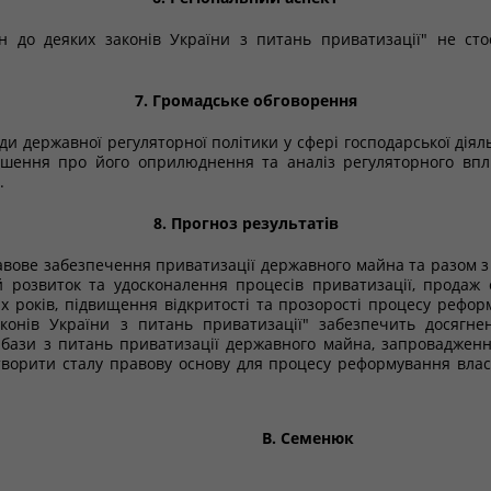
 до деяких законів України з питань приватизації" не сто
7. Громадське обговорення
ади державної регуляторної політики у сфері господарської ді
лошення про його оприлюднення та аналіз регуляторного впл
.
8. Прогноз результатів
вове забезпечення приватизації державного майна та разом з
 розвиток та удосконалення процесів приватизації, продаж о
 років, підвищення відкритості та прозорості процесу рефор
конів України з питань приватизації" забезпечить досягн
ої бази з питань приватизації державного майна, запроваджен
творити сталу правову основу для процесу реформування влас
В. Семенюк