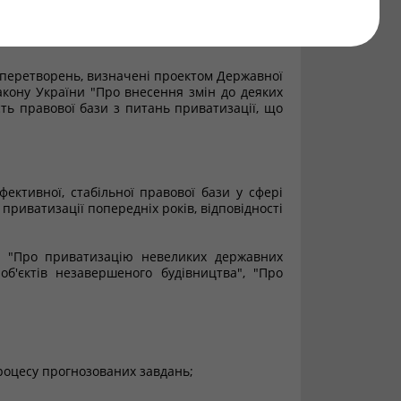
країни "Про приватизацію державного майна"
ї на 2008-2010 роки", який визначає цілі,
 перетворень, визначені проектом Державної
акону України "Про внесення змін до деяких
ть правової бази з питань приватизації, що
ективної, стабільної правової бази у сфері
приватизації попередніх років, відповідності
, "Про приватизацію невеликих державних
об'єктів незавершеного будівництва", "Про
роцесу прогнозованих завдань;