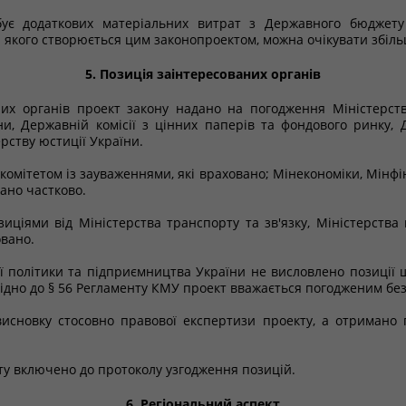
ебує додаткових матеріальних витрат з Державного бюджету
а якого створюється цим законопроектом, можна очікувати збіл
5. Позиція заінтересованих органів
их органів проект закону надано на погодження Міністерству
ни, Державній комісії з цінних паперів та фондового ринку, 
рству юстиції України.
мітетом із зауваженнями, які враховано; Мінекономіки, Мінфі
ано частково.
ціями від Міністерства транспорту та зв'язку, Міністерства 
вано.
ї політики та підприємництва України не висловлено позиції 
овідно до § 56 Регламенту КМУ проект вважається погодженим бе
исновку стосовно правової експертизи проекту, а отримано п
ту включено до протоколу узгодження позицій.
6. Регіональний аспект