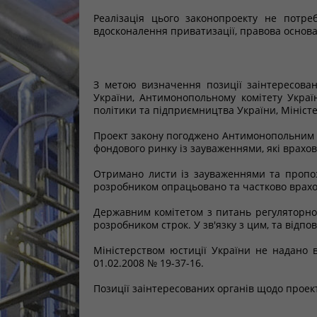
Реалізація цього законопроекту не потр
вдосконалення приватизації, правова основ
З метою визначення позиції заінтересован
України, Антимонопольному комітету Украї
політики та підприємництва України, Міністе
Проект закону погоджено Антимонопольним ко
фондового ринку із зауваженнями, які врахов
Отримано листи із зауваженнями та пропози
розробником опрацьовано та частково врахо
Державним комітетом з питань регуляторно
розробником строк. У зв'язку з цим, та відп
Міністерством юстиції України не надано в
01.02.2008 № 19-37-16.
Позиції заінтересованих органів щодо проек