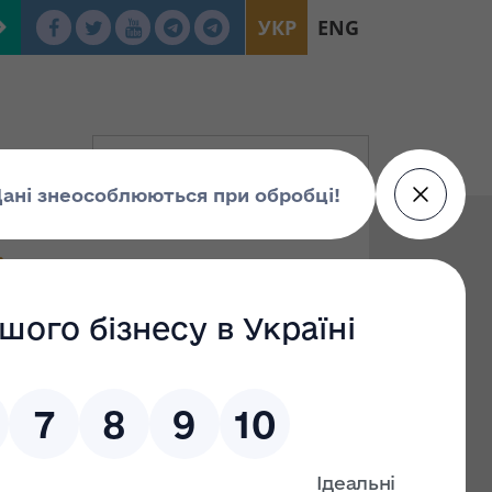
УКР
ENG
їни "Про внесення
тизації"
тань приватизації"