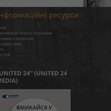
Інформаційні ресурси
SAID
ternational Finance Corporation
uropean Commission
uropean Bank
УН
IELTOR
UNITED 24” (UNITED 24
EDIA)