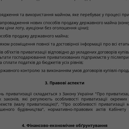
ядження та використання майном, яке перебуває у процесі при
 запровадження нових способів продажу державного майна (конк
м ціни лоту, аукціони без оголошення ціни);
особів продажу державного майна;
ляхом розміщення повної та достовірної інформації про всі етап
в об'єктів приватизації відповідно до укладених договорів куп
ультати господарювання приватизованих підприємств у післяпр
а сплати податків до бюджетів усіх рівнів;
ржавного контролю за виконанням умов договорів купівлі-продаж
3. Правові аспекти
нь приватизації складається з Закону України "Про приватиза
 законів, які регулюють особливості приватизації окремих
мств (малу приватизацію)", "Про особливості приватизації 
ршеного будівництва", нормативно-правових актів Кабінету
4. Фінансово-економічне обґрунтування