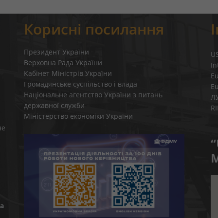
Корисні посилання
Президент України
U
Верховна Рада України
In
Кабінет Міністрів України
E
Громадянське суспільство і влада
E
Національне агентство України з питань
Л
державної служби
R
Міністерство економіки України
не
“
M
а