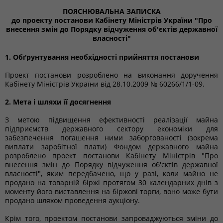
ПОЯСНЮВАЛЬНА ЗАПИСКА
до проекту постанови Кабінету Міністрів України "Про
внесення змін до Порядку відчуження об'єктів державної
власності"
1. Обґрунтування необхідності прийняття постанови
Проект постанови розроблено на виконання доручення
Кабінету Міністрів України від 28.10.2009 № 60266/1/1-09.
2. Мета і шляхи її досягнення
З метою підвищення ефективності реалізації майна
підприємств державного сектору економіки для
забезпечення погашення ними заборгованості (зокрема
виплати заробітної плати) Фондом державного майна
розроблено проект постанови Кабінету Міністрів "Про
внесення змін до Порядку відчуження об'єктів державної
власності", яким передбачено, що у разі, коли майно не
продано на товарній біржі протягом 30 календарних днів з
моменту його виставлення на біржові торги, воно може бути
продано шляхом проведення аукціону.
Крім того, проектом постанови запроваджуються зміни до