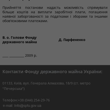
Прийняття постанови надасть можливість спрямувати
більше коштів на виплати заробітної плати, погашення
наявної заборгованості за податками і зборами та іншими
обов'язковими платежами.
В. о. Голови Фонду
Д. Парфененко
державного майна
____ __________ 2009 р.
Контакти Фонду державного майна України:
01133, Kиїв, вул. Генерала Алмазова, 18/9 (ст. метро
"Печерська")
Телефон:+38 (044) 254-29-76