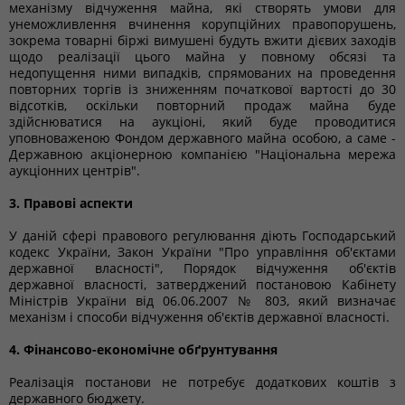
механізму відчуження майна, які створять умови для
унеможливлення вчинення корупційних правопорушень,
зокрема товарні біржі вимушені будуть вжити дієвих заходів
щодо реалізації цього майна у повному обсязі та
недопущення ними випадків, спрямованих на проведення
повторних торгів із зниженням початкової вартості до 30
відсотків, оскільки повторний продаж майна буде
здійснюватися на аукціоні, який буде проводитися
уповноваженою Фондом державного майна особою, а саме -
Державною акціонерною компанією "Національна мережа
аукціонних центрів".
3. Правові аспекти
У даній сфері правового регулювання діють Господарський
кодекс України, Закон України "Про управління об'єктами
державної власності", Порядок відчуження об'єктів
державної власності, затверджений постановою Кабінету
Міністрів України від 06.06.2007 № 803, який визначає
механізм і способи відчуження об'єктів державної власності.
4. Фінансово-економічне обґрунтування
Реалізація постанови не потребує додаткових коштів з
державного бюджету.