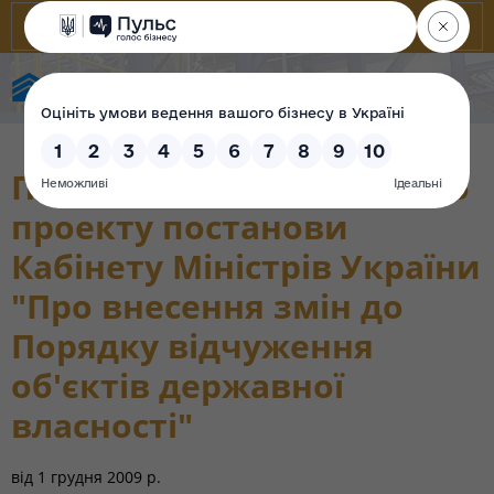
Фонд державного майна України
Пояснювальна записка до
проекту постанови
Кабінету Міністрів України
"Про внесення змін до
Порядку відчуження
об'єктів державної
власності"
від
1 грудня 2009 р.