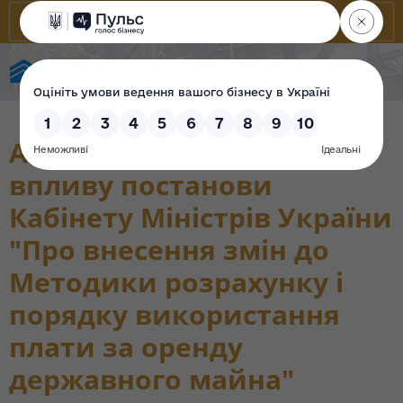
Фонд державного майна України
Аналіз регуляторного
впливу постанови
Кабінету Міністрів України
"Про внесення змін до
Методики розрахунку і
порядку використання
плати за оренду
державного майна"