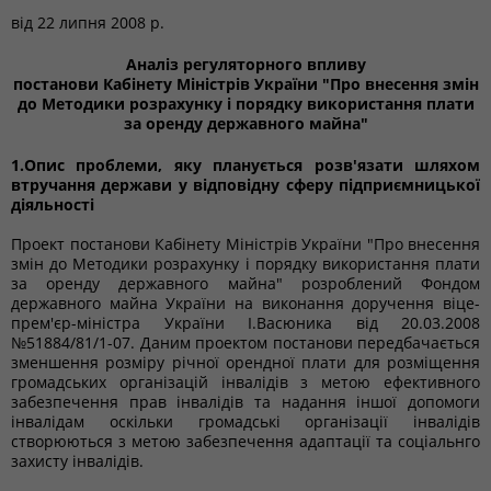
від
22 липня 2008 р.
Аналіз регуляторного впливу
постанови Кабінету Міністрів України "Про внесення змін
до Методики розрахунку і порядку використання плати
за оренду державного майна"
1.Опис проблеми, яку планується розв'язати шляхом
втручання держави у відповідну сферу підприємницької
діяльності
Проект постанови Кабінету Міністрів України "Про внесення
змін до Методики розрахунку і порядку використання плати
за оренду державного майна" розроблений Фондом
державного майна України на виконання доручення віце-
прем'єр-міністра України І.Васюника від 20.03.2008
№51884/81/1-07. Даним проектом постанови передбачається
зменшення розміру річної орендної плати для розміщення
громадських організацій інвалідів з метою ефективного
забезпечення прав інвалідів та надання іншої допомоги
інвалідам оскільки громадські організації інвалідів
створюються з метою забезпечення адаптації та соціальнго
захисту інвалідів.