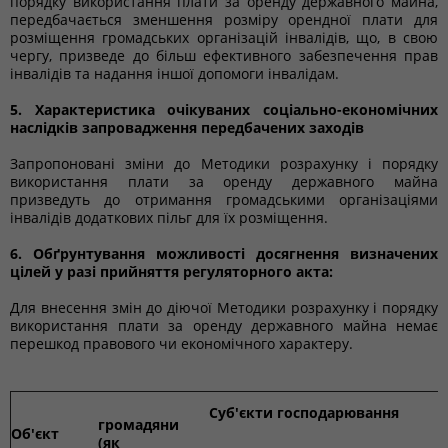
порядку використання плати за оренду державного майна,
передбачається зменшення розміру орендної плати для
розміщення громадських організацій інвалідів, що, в свою
чергу, призведе до більш ефективного забезпечення прав
інвалідів та надання іншої допомоги інвалідам.
5. Характеристика очікуваних соціально-економічних
наслідків запровадження передбачених заходів
Запропоновані зміни до Методики розрахунку і порядку
використання плати за оренду державного майна
призведуть до отримання громадськими організаціями
інвалідів додаткових пільг для їх розміщення.
6. Обґрунтування можливості досягнення визначених
цілей у разі прийняття регуляторного акта:
Для внесення змін до діючої Методики розрахунку і порядку
використання плати за оренду державного майна немає
перешкод правового чи економічного характеру.
Суб'єкти господарювання
громадяни
Об'єкт
(як