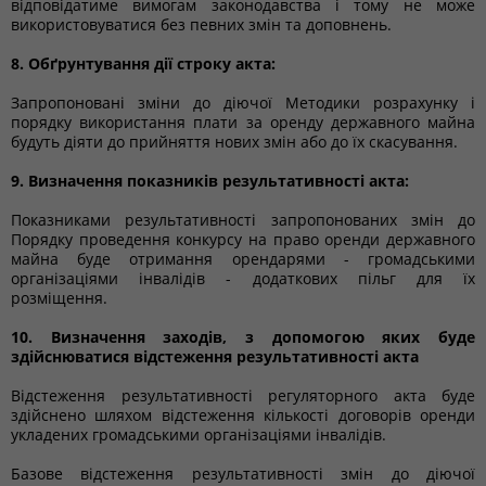
відповідатиме вимогам законодавства і тому не може
використовуватися без певних змін та доповнень.
8. Обґрунтування дії строку акта:
Запропоновані зміни до діючої Методики розрахунку і
порядку використання плати за оренду державного майна
будуть діяти до прийняття нових змін або до їх скасування.
9. Визначення показників результативності акта:
Показниками результативності запропонованих змін до
Порядку проведення конкурсу на право оренди державного
майна буде отримання орендарями - громадськими
організаціями інвалідів - додаткових пільг для їх
розміщення.
10. Визначення заходів, з допомогою яких буде
здійснюватися відстеження результативності акта
Відстеження результативності регуляторного акта буде
здійснено шляхом відстеження кількості договорів оренди
укладених громадськими організаціями інвалідів.
Базове відстеження результативності змін до діючої