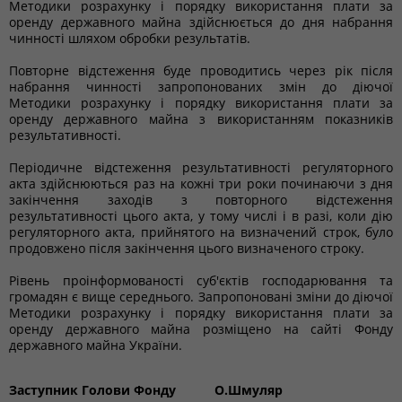
Методики розрахунку і порядку використання плати за
оренду державного майна здійснюється до дня набрання
чинності шляхом обробки результатів.
Повторне відстеження буде проводитись через рік після
набрання чинності запропонованих змін до діючої
Методики розрахунку і порядку використання плати за
оренду державного майна з використанням показників
результативності.
Періодичне відстеження результативності регуляторного
акта здійснюються раз на кожні три роки починаючи з дня
закінчення заходів з повторного відстеження
результативності цього акта, у тому числі і в разі, коли дію
регуляторного акта, прийнятого на визначений строк, було
продовжено після закінчення цього визначеного строку.
Рівень проінформованості суб'єктів господарювання та
громадян є вище середнього. Запропоновані зміни до діючої
Методики розрахунку і порядку використання плати за
оренду державного майна розміщено на сайті Фонду
державного майна України.
Заступник Голови Фонду
О.Шмуляр