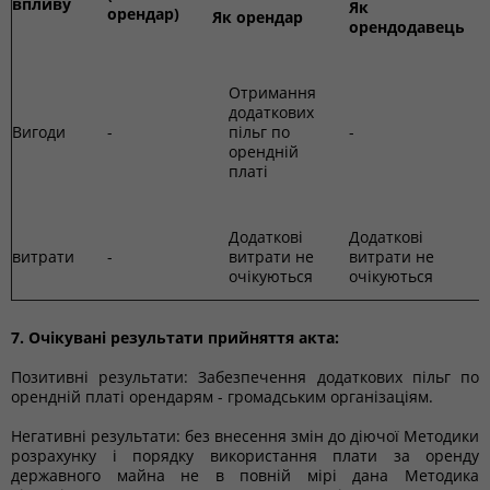
впливу
Як
орендар)
Як орендар
орендодавець
Отримання
д
додаткових
п
Вигоди
-
пільг по
-
орендній
г
платі
о
і
Додаткові
Додаткові
Д
витрати
-
витрати не
витрати не
в
очікуються
очікуються
о
7. Очікувані результати прийняття акта:
Позитивні результати: Забезпечення додаткових пільг по
орендній платі орендарям - громадським організаціям.
Негативні результати: без внесення змін до діючої Методики
розрахунку і порядку використання плати за оренду
державного майна не в повній мірі дана Методика