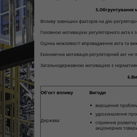
5.Обгрунтування 
Впливу зовнішніх факторів на дію регуляторн
Головною мотивацією регуляторного акта є з
Оцінка можливості впровадження акта та вик
Економічна мотивація-регуляторний акт не 
Загальнодержавною мотивацією є нормативн
6.В
Об'єкт впливу
Вигоди
вирішення проблем
удосконалення про
Держава
сприяння розвитку
акціонерних товар