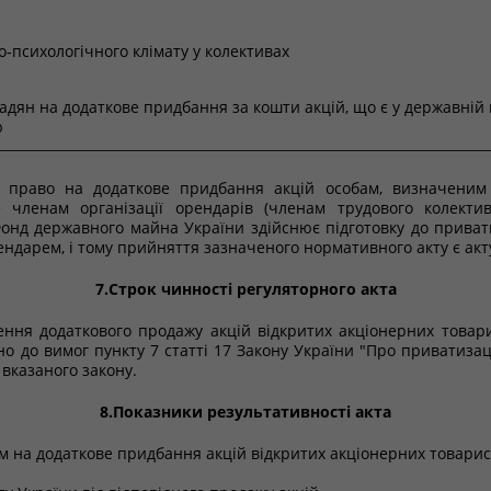
-психологічного клімату у колективах
адян на додаткове придбання за кошти акцій, що є у державній в
ю
и право на додаткове придбання акцій особам, визначеним 
членам організації орендарів (членам трудового колектив
Фонд державного майна України здійснює підготовку до приват
рендарем, і тому прийняття зазначеного нормативного акту є ак
7.Строк чинності регуляторного акта
ння додаткового продажу акцій відкритих акціонерних товар
о до вимог пункту 7 статті 17 Закону України "Про приватизац
 вказаного закону.
8.Показники результативності акта
вом на додаткове придбання акцій відкритих акціонерних товари