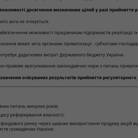
можливості досягнення визначених цілей у разі прийняття р
ого акта не очікується.
абезпечення можливості працівникам підприємств реалізації їх
онання вимог акта органами приватизації , суб'єктами господ
потребує додаткових витрат Державного бюджету України.
о-правове врегулювання законодавчих норм з питань приватиз
изначення очікуваних результатів прийняття регуляторного 
них питань минулих років;
цесу реформування власності;
 фондового ринку через широке використання продажу акцій ві
иств громадянам України.