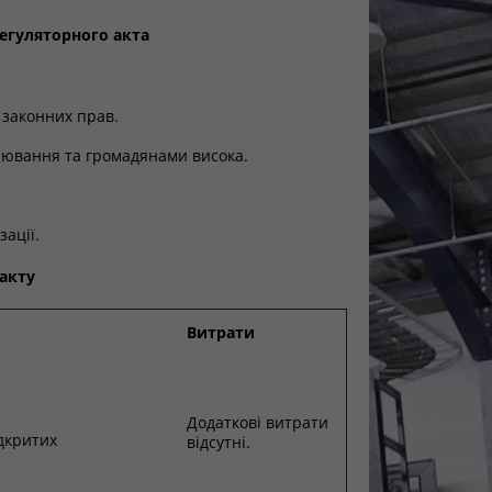
егуляторного акта
 законних прав.
арювання та громадянами висока.
ації.
акту
Витрати
Додаткові витрати
дкритих
відсутні.