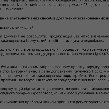
ективу підприємства-засновники господарського товариства, яке
власності, за їх номінальною вартістю у межах 25 відсотків с
ян на кожного.
цінка альтернативних способів досягнення встановленних ц
 встановлених цілей:
ий документ не розробляти. Продаж акцій без чітко визначен
законодавства і тому такий спосіб застосовувати недоцільно.
жу акцій є пільговий продаж акцій, процедура якого врегульов
вердженним наказом Фонду державного майна України від 03.07
е бути альтернативним запропонованому проекту Порядку прове
тістю. Внесення змін, а саме доповнення існуючого Порядку
ьнення вимог різних законодавчих норм зробить його громіз
 практиці. Застосування такого способу досягнення встановлени
продажу акцій відкритих акціонерних товариств за номінальн
повідного продажу і дозволяє здійснити його з урахуванням вим
ечать вирішення проблеми шляхом прийняття регуляторного акта