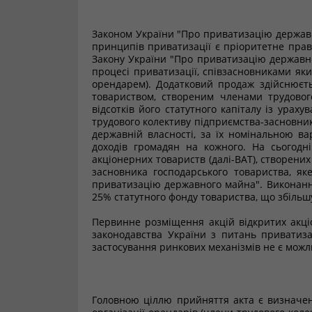
Законом України "Про приватизацію держав
принципів приватизації є пріоритетне право
Закону України "Про приватизацію державно
процесі приватизації, співзасновниками яки
орендарем). Додатковий продаж здійснюєть
товариством, створеним членами трудового
відсотків його статутного капіталу із урах
трудового колективу підприємства-засновник
державній власності, за їх номінальною ва
доходів громадян на кожного. На сьогодн
акціонерних товариств (далі-ВАТ), створених
засновника господарського товариства, як
приватизацію державного майна". Виконанн
25% статутного фонду товариства, що збільш
Первинне розміщення акцій відкритих акці
законодавства України з питань приватиз
застосування ринкових механізмів не є мож
Головною ціллю прийняття акта є визначен