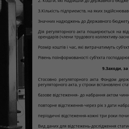
2. Кошти, які надійшли до державного бюджет
3.Кількість підприємств, на яких зхдійснюва
Значних надходжень до Державного бюджету 
Дія регуляторного акта поширюється на відк
орендарів (члени трудового коллективу-засн
Розмір коштів і час, які витрачатимуть суб'
Рівень поінформованості суб'єкта господар
9.Заходи, з
Стосовно регуляторного акта Фондом держа
регуляторного акта, у строки встановлені ста
базове відстеження- до набрання актом чинн
повторне відстеження-через рік з дати набр
періодичні відстеження-кожні три роки почи
Вид даних для відстежень-дослідження стати