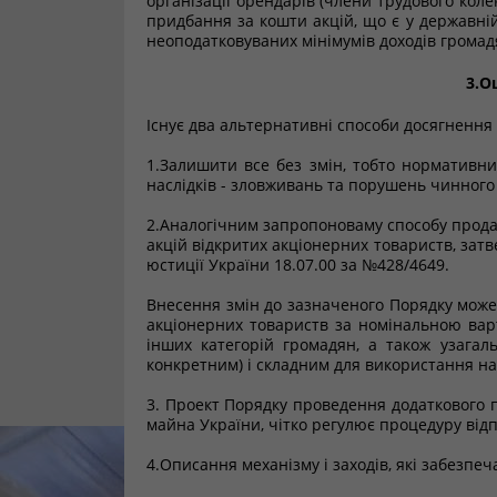
організації орендарів (члени трудового кол
придбання за кошти акцій, що є у державній 
неоподатковуваних мінімумів доходів громад
3.О
Існує два альтернативні способи досягнення
1.Залишити все без змін, тобто нормативн
наслідків - зловживань та порушень чинного 
2.Аналогічним запропоноваму способу прода
акцій відкритих акціонерних товариств, зат
юстиції України 18.07.00 за №428/4649.
Внесення змін до зазначеного Порядку мож
акціонерних товариств за номінальною вар
інших категорій громадян, а також узагал
конкретним) і складним для використання на
3. Проект Порядку проведення додаткового 
майна України, чітко регулює процедуру від
4.Описання механізму і заходів, які забезп