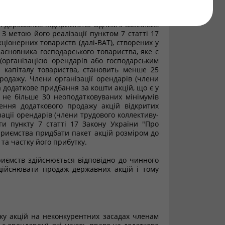
ї державних підприємств. Одним з важливих
З метою його реалізації пунктом 7 статті 17
іонерних товариств (далі-ВАТ), створених у
засновника господарського товариства, яке є
(організацією орендарів або господарським
о капіталу товариства, становить менше 25
продажу. Члени організації орендарів (члени
 додаткове придбання за кошти акцій, що є у
е не більше 30 неоподатковуваних мінімумів
ення додаткового продажу акцій відкритих
зації орендарів (члени трудового коллективу-
ги пункту 7 статті 17 Закону України "Про
риємства придбати пакет акцій розміром до
та частку його прибутку.
иємств здійснюється відповідно до чинного
дійснювати продаж державних акцій і тому
жу акцій на неконкурентних засадах членам