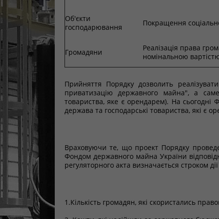
Об'єкти
Покращення соціально
господарювання
Реалізація права гром
Громадяни
номінальною вартіст
Прийняття Порядку дозволить реалізуват
приватизацію державного майна", а саме 
товариства, яке є орендарем). На сьогодні 
держава та господарські товариства, які є о
Враховуючи те, що проект Порядку проведе
Фондом державного майна України відповідн
регуляторного акта визначається строком дії
1.Кількість громадян, які скористались пра