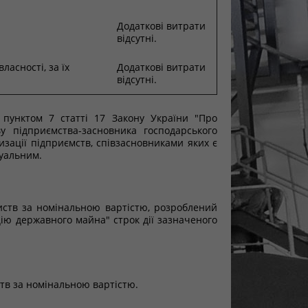
Додаткові витрати
відсутні.
ласності, за їх
Додаткові витрати
відсутні.
пунктом 7 статті 17 Закону України "Про
у підприємства-засновника господарського
изації підприємств, співзасновниками яких є
туальним.
иств за номінальною вартістю, розроблений
ію державного майна" строк дії зазначеного
ств за номінальною вартістю.