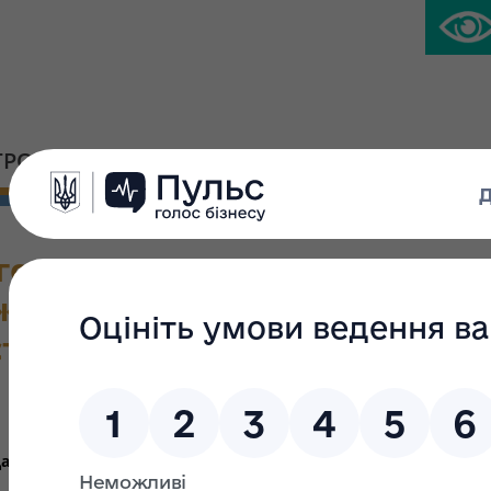
ГРОМАДСЬКА ПЛАТФОРМА
ПРЕС-ЦЕНТР
го впливу проекту Порядку
у акцій відкритих акціоне
стю
Аналіз регуляторного впливу проекту
аткового продажу акцій відкритих акціонерних товариств 