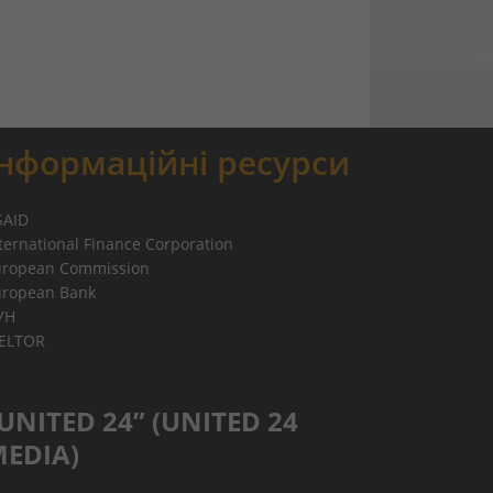
Інформаційні ресурси
SAID
ternational Finance Corporation
uropean Commission
uropean Bank
УН
IELTOR
UNITED 24” (UNITED 24
EDIA)