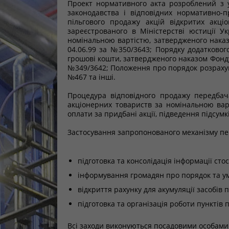
Проект нормативного акта розроблений з у
законодавства і відповідних нормативно-п
пільгового продажу акцій відкритих акц
зареєстрованого в Міністерстві юстиції У
номінальною вартістю, затвердженого наказ
04.06.99 за №350/3643; Порядку додатковог
грошові кошти, затвердженого наказом Фонду 
№349/3642; Положення про порядок розрахунк
№467 та інші.
Процедура відповідного продажу передбач
акціонерних товариств за номінальною вар
оплати за придбані акції, підведення підсумк
Застосування запропонованого механізму пе
підготовка та консолідація інформації сто
інформування громадян про порядок та ум
відкриття рахунку для акумуляції засобів 
підготовка та організація роботи пунктів 
Всі заходи виконуються посадовими особами 