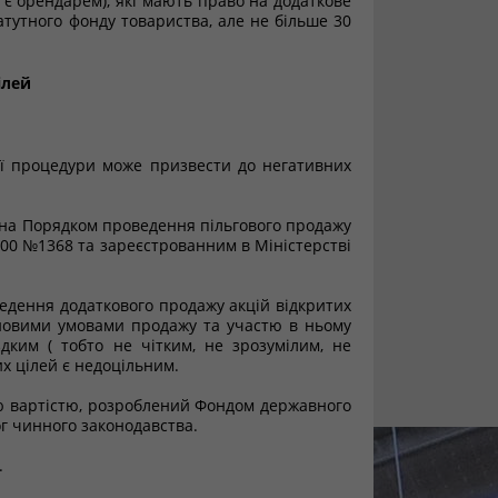
 є орендарем), які мають право на додаткове
татутного фонду товариства, але не більше 30
ілей
ої процедури може призвести до негативних
ана Порядком проведення пільгового продажу
.00 №1368 та зареєстрованним в Міністерстві
дення додаткового продажу акцій відкритих
 новими умовами продажу та участю в ньому
дким ( тобто не чітким, не зрозумілим, не
х цілей є недоцільним.
ою вартістю, розроблений Фондом державного
ог чинного законодавства.
.