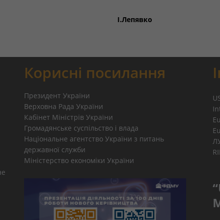
І.Лепявко
Корисні посилання
Президент України
U
Верховна Рада України
In
Кабінет Міністрів України
E
Громадянське суспільство і влада
E
Національне агентство України з питань
Л
державної служби
R
Міністерство економіки України
не
“
M