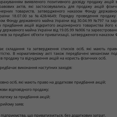
рахуванням виявленого позитивного досвіду продажу акцій в
равових актів, які застосовувались для продажу акцій фіз
іонерних товариств, затвердженого наказом Фонду державн
країни 18.07.00 за №428/4649; Порядку проведення продажу
ом Фонду державного майна України від 30.04.99 №797 та заре
о придбання акцій відкритого акціонерного товариства його 
державного майна України від 19.05.99 №906 та зареєстрованог
ів за придбані об'єкти приватизації, затвердженого наказом 
ає складання та затвердження списків осіб, які мають прав
тістю. В нормативному акті також передбачені механізми под
ів продажу та відчудження акцій на користь фізичних осіб.
редбачає виконання наступних заходів:
совно осіб, які мають право на додаткове придбання акцій;
ови відповідного продажу;
платежу за придбання акцій;
прийому заяв;
підприємства, що приватизується, без додаткових затрат.