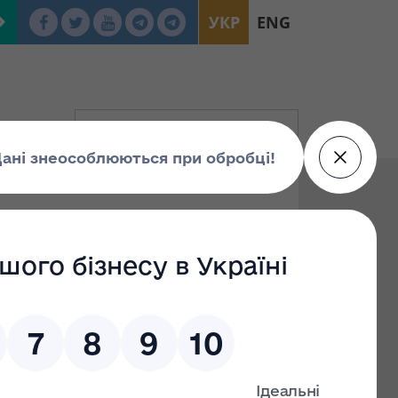
УКР
ENG
 проведення
рних товариств за
за номінальною вартістю