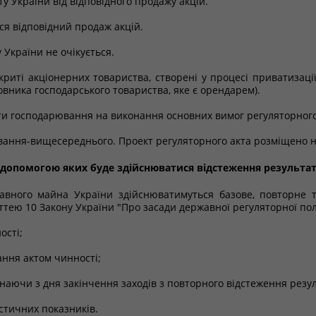
у України від відповідного продажу акцій.
вся відповідний продаж акцій.
України не очікується.
риті акціонерних товариства, створені у процесі приватизації
овника господарського товариства, яке є орендарем).
єкти господарювання на виконання основних вимог регуляторного
ювання-вищесереднього. Проект регуляторного акта розміщено н
а допомогою яких буде здійснюватися відстеження результат
вного майна України здійснюватимуться базове, повторне т
ттею 10 Закону України "Про засади державної регуляторної полі
ості;
ання актом чинності;
наючи з дня закінчення заходів з повторного відстеження резул
стичних показників.