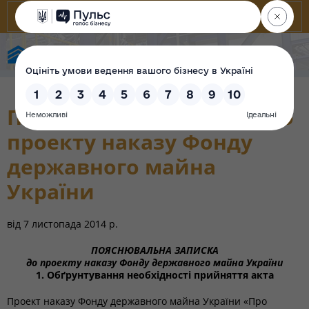
Фонд державного майна України
Пояснювальна записка до
проекту наказу Фонду
державного майна
України
від
7 листопада 2014 р.
ПОЯСНЮВАЛЬНА ЗАПИСКА
до проекту наказу Фонду державного майна України
1. Обґрунтування необхідності прийняття акта
Проект наказу Фонду державного майна України «Про