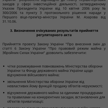
заходів у сфері інвестиційної діяльності, затвердженому
Указом Президента України від 10 квітня 2006 року №
300/2006 та пункту 3 протокольного рішення наради у
Першого віце-прем'єр-міністра України М. Азарова від
31.10.06.
3. Визначення очікуваних результатів прийняття
регуляторного акта
Прийняття проекту Закону України "Про внесення змін до
статті 6 Закону України "Про правовий режим майна у
Збройних Силах України" дозволить забезпечити:
чітке розмежування повноважень Міністерства оборони
України та Фонду державного майна України щодо
відчуження військового майна;
звільнення Міністерства оборони України від
невластивих йому функцій продажу об'єктів нерухомості;
відчуження державного майна за єдиними процедурами
та правилами на конкурентних засадах, встановлених для
об'єктів приватизації;