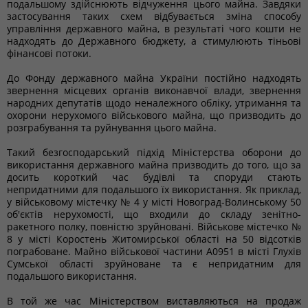
подальшому здійснюють відчуження цього майна. Завдяки
застосування таких схем відбувається зміна способу
управління державного майна, в результаті чого кошти не
надходять до Державного бюджету, а стимулюють тіньові
фінансові потоки.
До Фонду державного майна України постійно надходять
звернення місцевих органів виконавчої влади, звернення
народних депутатів щодо неналежного обліку, утримання та
охорони нерухомого військового майна, що призводить до
розграбування та руйнування цього майна.
Такий безгосподарський підхід Міністерства оборони до
використання державного майна призводить до того, що за
досить короткий час будівлі та споруди стають
непридатними для подальшого їх використання. Як приклад,
у військовому містечку № 4 у місті Новоград-Волинському 50
об'єктів нерухомості, що входили до складу зенітно-
ракетного полку, повністю зруйновані. Військове містечко №
8 у місті Коростень Житомирської області на 50 відсотків
пограбоване. Майно військової частини А0951 в місті Глухів
Сумської області зруйноване та є непридатним для
подальшого використання.
В той же час Міністерством виставляються на продаж