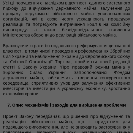
Усі ці порушення є наслідком відсутності єдиного системного
підходу до відчуження державного майна, залучення до
продажу нерухомого військового майна уповноважених
організацій, які в свою чергу ускладнюють процедуру
реалізації та потребують витрачання коштів на комісійну
винагороду, а також безвідповідального ставлення
Міністерства оборони до реалізації військового майна.
Враховуючи стратегію подальшого реформування державної
власності, в тому числі проведення реформування Збройних
Сил України та наближення України до Європейського Союзу
та Світової Організації Торгівлі, прийняття нової редакції
статті 6 Закону України "Про правовий режим майна у
Збройних Силах України", запропонованої Фондом
державного майна, забезпечить створення конкурентного
середовища, сприятливих умов для залучення ефективних
інвесторів та інвестицій в українську економіку, зростання
економіки країни.
7. Опис механізмів і заходів для вирішення проблеми
Проект Закону передбачає, що рішення про відчуження та
реалізацію військового майна, що є придатним для
подальшого використання, але не знаходить застосування у
повсякденній діяльності військ, надлишкового майна