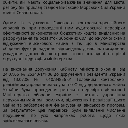
об'єкти, які мають соціально-важливе значення для міста,
регіону (як приклад стадіон Військово-Морських Сил України
в місті Севастополі).
Одним із зауважень Головного контрольно-ревізійного
управління при проведенні ним аудиторської перевірки
ефективності використання бюджетних коштів, виділених на
реформування та розвиток Збройних Сил, до існуючої схеми
відчуження військового майна є те, що в Міністерстві
оборони функції надання відповідних дозволів, погоджень,
укладання договорів, контролю, тощо покладені на різні
структурні підрозділи міністерства.
На виконання доручення Кабінету Міністрів України від
24.07.06 № 25340/1/1-06 до доручення Президента України
від 13.07.06 № 010/34856-01 Головним контрольно-
ревізійним управлінням за участю Фонду державного майна
України була проведення ретельна перевірка діяльності
Міністерства оборони України з питань управління
нерухомим майном і землями, відчуження і реалізації цього
майна та забезпечення фінансування військових програм.
За результатом цієї перевірки були виявленні численні
порушення по усіх напрямках роботи, щодо яких
здійснювалась ревізія.