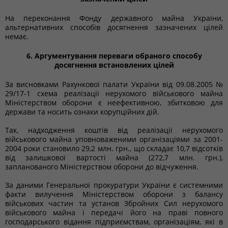
На переконання Фонду державного майна України,
альтернативних способів досягнення зазначених цілей
немає.
6. Аргументування переваги обраного способу
досягнення встановлених цілей
За висновками Рахункової палати України від 09.08.2005 №
29/17-1 схема реалізації нерухомого військового майна
Міністерством оборони є неефективною, збитковою для
держави та носить ознаки корупційних дій.
Так, надходження коштів від реалізації нерухомого
військового майна уповноваженими організаціями за 2001-
2004 роки становило 29,2 млн. грн., що складає 10,7 відсотків
від залишкової вартості майна (272,7 млн. грн.),
запланованого Міністерством оборони до відчуження.
За даними Генеральної прокуратури України є системними
факти вилучення Міністерством оборони з балансу
військових частин та установ Збройних Сил нерухомого
військового майна і передачі його на праві повного
господарського відання підприємствам, організаціям, які в