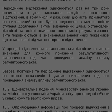
Періодичне відстеження здійснюється раз на три роки
починаючи з дня виконання заходів з повторного
відстеження, в тому числі у разі, коли дію акта, прийнятого
на визначений строк, було продовжено з метою оцінки
ступеня досягнення актом визначених цілей. Установлені
кількісні та якісні значення показників результативності
акта порівнюються із значеннями аналогічних показників,
що встановлені під час повторного відстеження.
У процесі відстеження встановлюється кількісне та якісне
значення для кожного показника результативності,
визначеного під час проведення аналізу впливу
регуляторного акта.
Базове, повторне та періодичне відстеження здійснюється
на основі показників і даних, визначених під час
проведення аналізу впливу регуляторного акта.
13.2. Щоквартальне подання Міністерству фінансів України
та Міністерству економіки України звіту про продані об'єкти
у кількісному та вартісному виразі.
13.3. Оприлюднення інформації про процеси відчуження в
засобах масової інформації (друкованих виданнях, мережі