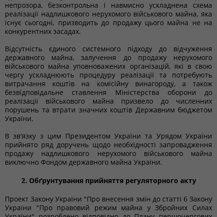
непрозора, безконтрольна і навмисно ускладнена схема
реалізації надлишкового нерухомого військового майна, яка
існує сьогодні, призводить до продажу цього майна не на
конкурентних засадах.
Відсутність єдиного системного підходу до відчуження
державного майна, залучення до продажу нерухомого
військового майна уповноважених організацій, які в свою
чергу ускладнюють процедуру реалізації та потребують
витрачання коштів на комісійну винагороду, а також
безвідповідальне ставлення Міністерства оборони до
реалізації військового майна призвело до численних
порушень та втрати значних коштів Державним бюджетом
України.
В зв'язку з цим Президентом України та Урядом України
прийнято ряд доручень щодо необхідності запровадження
продажу надлишкового нерухомого військового майна
виключно Фондом державного майна України.
2. Обґрунтування прийняття регуляторного акту
Проект Закону України "Про внесення змін до статті 6 Закону
України "Про правовий режим майна у Збройних Силах
України" розроблено відповідно до Плану першочергових