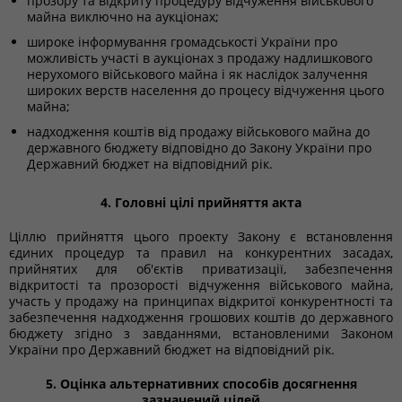
прозору та відкриту процедуру відчуження військового
майна виключно на аукціонах;
широке інформування громадськості України про
можливість участі в аукціонах з продажу надлишкового
нерухомого військового майна і як наслідок залучення
широких верств населення до процесу відчуження цього
майна;
надходження коштів від продажу військового майна до
державного бюджету відповідно до Закону України про
Державний бюджет на відповідний рік.
4. Головні цілі прийняття акта
Ціллю прийняття цього проекту Закону є встановлення
єдиних процедур та правил на конкурентних засадах,
прийнятих для об'єктів приватизації, забезпечення
відкритості та прозорості відчуження військового майна,
участь у продажу на принципах відкритої конкурентності та
забезпечення надходження грошових коштів до державного
бюджету згідно з завданнями, встановленими Законом
України про Державний бюджет на відповідний рік.
5. Оцінка альтернативних способів досягнення
зазначений цілей