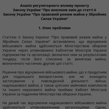
Аналіз регуляторного впливу проекту
Закону України "Про внесення змін до статті 6
Закону України "Про правовий режим майна у Збройних
Силах України"
1. Опис проблеми
Статтею 6 Закону України "Про правовий режим майна у
Збройних Силах України" встановлено, що відчуження
військового майна здійснюється Міністерством оборони
України через уповноважені Кабінетом Міністрів України
підприємства та організації, визначені ним за результатами
тендеру, після його списання, за винятком майна,
визначеного частиною другою цієї статті.
Рішення про відчуження військового майна, що є придатним
для подальшого використання, але не знаходить
застосування у повсякденній діяльності військ,
надлишкового майна, а також цілісних майнових комплексів
та іншого нерухомого майна приймає Кабінет Міністрів
України за поданням Міністерства оборони України.
На даний час відчуження надлишкового військового майна
здійснюється уповноваженими організаціями. Однак,