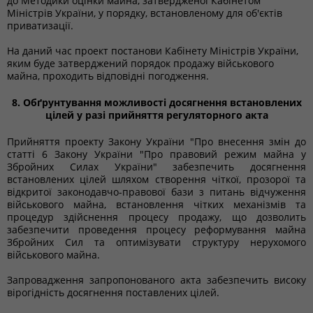
до Методики оцінки майна, затвердженої Кабінетом
Міністрів України, у порядку, встановленому для об'єктів
приватизації.
На даний час проект постанови Кабінету Міністрів України,
яким буде затверджений порядок продажу військового
майна, проходить відповідні погодження.
8. Обґрунтування можливості досягнення встановлених
цілей у разі прийняття регуляторного акта
Прийняття проекту Закону України "Про внесення змін до
статті 6 Закону України "Про правовий режим майна у
Збройних Силах України" забезпечить досягнення
встановлених цілей шляхом створення чіткої, прозорої та
відкритої законодавчо-правової бази з питань відчуження
військового майна, встановлення чітких механізмів та
процедур здійснення процесу продажу, що дозволить
забезпечити проведення процесу реформування майна
Збройних Сил та оптимізувати структуру нерухомого
військового майна.
Запровадження запропонованого акта забезпечить високу
вірогідність досягнення поставлених цілей.