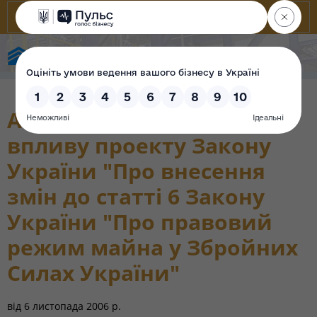
Фонд державного майна України
Аналіз регуляторного
впливу проекту Закону
України "Про внесення
змін до статті 6 Закону
України "Про правовий
режим майна у Збройних
Силах України"
від
6 листопада 2006 р.