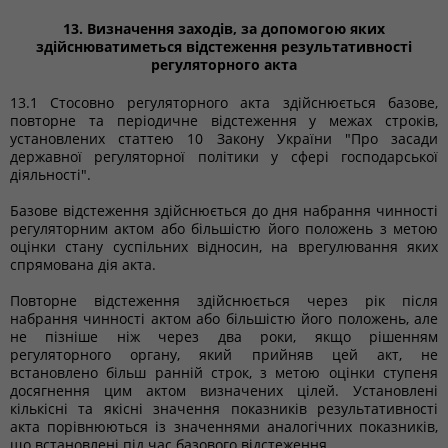
13. Визначення заходів, за допомогою яких
здійснюватиметься відстеження результативності
регуляторного акта
13.1 Стосовно регуляторного акта здійснюється базове,
повторне та періодичне відстеження у межах строків,
установлених статтею 10 Закону України "Про засади
державної регуляторної політики у сфері господарської
діяльності".
Базове відстеження здійснюється до дня набрання чинності
регуляторним актом або більшістю його положень з метою
оцінки стану суспільних відносин, на врегулювання яких
спрямована дія акта.
Повторне відстеження здійснюється через рік після
набрання чинності актом або більшістю його положень, але
не пізніше ніж через два роки, якщо рішенням
регуляторного органу, який прийняв цей акт, не
встановлено більш ранній строк, з метою оцінки ступеня
досягнення цим актом визначених цілей. Установлені
кількісні та якісні значення показників результативності
акта порівнюються із значеннями аналогічних показників,
що встановлені під час базового відстеження.