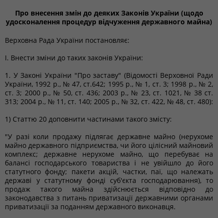
Про внесення змін до деяких Законів України (щодо
удосконалення процедур відчуження державного майна)
Верховна Рада України постановляє:
I. Внести зміни до таких законів України:
1. У Законі України "Про заставу" (Відомості Верховної Ради
України, 1992 р., № 47, ст.642; 1995 р., № 1, ст. 3; 1998 р., № 2,
ст. 3; 2000 р., № 50, ст. 436; 2003 р., № 23, ст. 1021, № 38 ст.
313; 2004 р., № 11, ст. 140; 2005 р., № 32, ст. 422, № 48, ст. 480):
1) Статтю 20 доповнити частинами такого змісту:
"У разі коли продажу підлягає державне майно (нерухоме
майно державного підприємства, чи його цілісний майновий
комплекс; державне нерухоме майно, що перебуває на
балансі господарського товариства і не увійшло до його
статутного фонду; пакети акцій, частки, паї, що належать
державі у статутному фонді суб'єкта господарювання), то
продаж такого майна здійснюється відповідно до
законодавства з питань приватизації державними органами
приватизації за поданням державного виконавця.