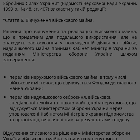
Збройних Силах України" (Відомості Верховної Ради України,
1999 р., № 48, ст. 407) викласти у такій редакції:
"Стаття 6. Відчуження військового майна.
Рішення про відчуження та реалізацію військового майна,
що є придатним для подальшого використання, але не
знаходить застосування у повсякденній діяльності військ,
надлишкового майна приймає Кабінет Міністрів України за
поданням Міністерства оборони України шляхом
затвердження:
переліків нерухомого військового майна, в тому числі
військових містечок, що відчужується Фондом державного
майна України;
переліків надлишкового озброєння, військової,
спеціальної техніки та іншого майна, крім нерухомого, що
відчужується Міністерством оборони України через
уповноважені Кабінетом Міністрів України підприємства
та організації, визначені ним за результатами тендеру.
Відчуження списаного за рішенням Міністерства оборони
України військового майна, за винятком нерухомого,