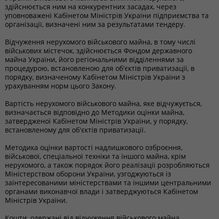
здійснюється ним на конкурентних засадах, через
уповноважені Кабінетом Міністрів України підприємства та
організації, визначені ним за результатами тендеру.
Відчуження нерухомого військового майна, в тому числі
військових містечок, здійснюється Фондом державного
майна України, його регіональними відділеннями за
процедурою, встановленою для об'єктів приватизації, в
порядку, визначеному Кабінетом Міністрів України з
урахуванням норм цього Закону.
Вартість нерухомого військового майна, яке відчужується,
визначається відповідно до Методики оцінки майна,
затвердженої Кабінетом Міністрів України, у порядку,
встановленому для об'єктів приватизації.
Методика оцінки вартості надлишкового озброєння,
військової, спеціальної техніки та іншого майна, крім
нерухомого, а також порядок його реалізації розробляються
Міністерством оборони України, узгоджуються із
заінтересованими міністерствами та іншими центральними
органами виконавчої влади і затверджуються Кабінетом
Міністрів України.
Кошти, одержані від відчуження військового майна,