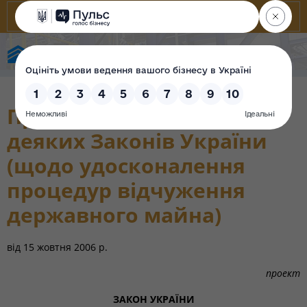
Фонд державного майна України
Про внесення змін до
деяких Законів України
(щодо удосконалення
процедур відчуження
державного майна)
від
15 жовтня 2006 р.
проект
ЗАКОН УКРАЇНИ