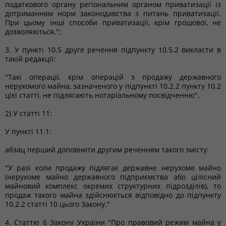
податкового органу регіональним органом приватизації із
дотриманням норм законодавства з питань приватизації.
При цьому інші способи приватизації, крім грошової, не
дозволяються.";
3. У пункті 10.5 друге речення підпункту 10.5.2 викласти в
такій редакції:
"Такі операції, крім операцій з продажу державного
нерухомого майна, зазначеного у підпункті 10.2.2 пункту 10.2
цієї статті, не підлягають нотаріальному посвідченню".
2) У статті 11:
У пункті 11.1:
абзац перший доповнити другим реченням такого змісту:
"У разі коли продажу підлягає державне нерухоме майно
(нерухоме майно державного підприємства або цілісний
майновий комплекс окремих структурних підрозділів), то
продаж такого майна здійснюється відповідно до підпункту
10.2.2 статті 10 цього Закону."
4. Статтю 6 Закону України "Про правовий режим майна у