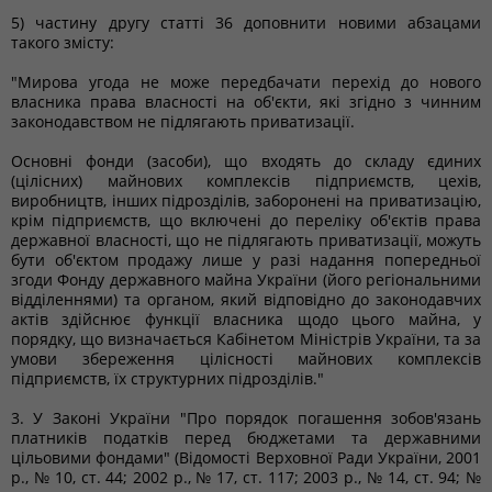
5) частину другу статті 36 доповнити новими абзацами
такого змісту:
"Мирова угода не може передбачати перехід до нового
власника права власності на об'єкти, які згідно з чинним
законодавством не підлягають приватизації.
Основні фонди (засоби), що входять до складу єдиних
(цілісних) майнових комплексів підприємств, цехів,
виробництв, інших підрозділів, заборонені на приватизацію,
крім підприємств, що включені до переліку об'єктів права
державної власності, що не підлягають приватизації, можуть
бути об'єктом продажу лише у разі надання попередньої
згоди Фонду державного майна України (його регіональними
відділеннями) та органом, який відповідно до законодавчих
актів здійснює функції власника щодо цього майна, у
порядку, що визначається Кабінетом Міністрів України, та за
умови збереження цілісності майнових комплексів
підприємств, їх структурних підрозділів."
3. У Законі України "Про порядок погашення зобов'язань
платників податків перед бюджетами та державними
цільовими фондами" (Відомості Верховної Ради України, 2001
р., № 10, ст. 44; 2002 р., № 17, ст. 117; 2003 р., № 14, ст. 94; №