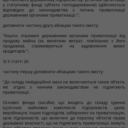
у статутному фонді суб'єкта господарювання) здійснюється
відповідно до законодавства з питань приватизації
державними органами приватизації.";
доповнити частину другу абзацом такого змісту:
"Кошти, отримані державними органами приватизації від
продажу майна (за винятком витрат, пов'язаних з його
продажем), спрямовуються на задоволення вимог
кредиторів.";
3) У статті 26:
частину першу доповнити абзацами такого змісту:
"До складу ліквідаційної маси не включаються також об'єкти,
які згідно з чинним законодавством не підлягають
приватизації.
Основні фонди (засоби), що входять до складу єдиних
(цілісних) майнових комплексів підприємств, цехів,
виробництв, інших підрозділів, заборонені на приватизацію,
крім підприємств, що включені до переліку об'єктів права
державної власності, що не підлягають приватизації, можуть