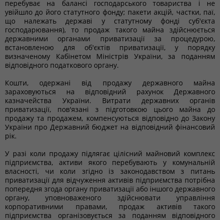
перебуває на балансі господарського товариства і не
увійшло до його статутного фонду; пакети акцій, частки, паї,
що належать державі у статутному фонді суб'єкта
господарювання), то продаж такого майна здійснюється
державними органами приватизації за процедурою,
встановленою для об'єктів приватизації, у порядку
визначеному Кабінетом Міністрів України, за поданням
відповідного податкового органу.
Кошти, одержані від продажу державного майна
зараховуються на відповідний рахунок Державного
казначейства України. Витрати державних органів
приватизації, пов'язані з підготовкою цього майна до
продажу та продажем, компенсуються відповідно до Закону
України про Державний бюджет на відповідний фінансовий
рік.
У разі коли продажу підлягає цілісний майновий комплекс
підприємства, активи якого перебувають у комунальній
власності, чи коли згідно із законодавством з питань
приватизації для відчуження активів підприємства потрібна
попередня згода органу приватизації або іншого державного
органу, уповноваженого здійснювати управління
корпоративними правами, продаж активів такого
підприємства організовується за поданням відповідного