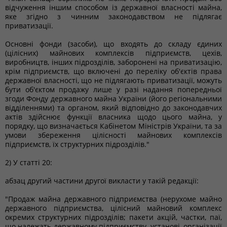
відчуження іншим способом із державної власності майна,
яке згідно з чинним законодавством не підлягає
приватизації.
Основні фонди (засоби), що входять до складу єдиних
(цілісних) майнових комплексів підприємств, цехів,
виробництв, інших підрозділів, заборонені на приватизацію,
крім підприємств, що включені до переліку об'єктів права
державної власності, що не підлягають приватизації, можуть
бути об'єктом продажу лише у разі надання попередньої
згоди Фонду державного майна України (його регіональними
відділеннями) та органом, який відповідно до законодавчих
актів здійснює функції власника щодо цього майна, у
порядку, що визначається Кабінетом Міністрів України, та за
умови збереження цілісності майнових комплексів
підприємств, їх структурних підрозділів."
2) У статті 20:
абзац другий частини другої викласти у такій редакції:
"Продаж майна державного підприємства (нерухоме майно
державного підприємства, цілісний майновий комплекс
окремих структурних підрозділів; пакети акцій, частки, паї,
що належать державному підприємству, установі, організації