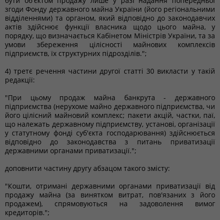
бути об'єктом продажу лише у разі надання попередньої
згоди Фонду державного майна України (його регіональними
відділеннями) та органом, який відповідно до законодавчих
актів здійснює функції власника щодо цього майна, у
порядку, що визначається Кабінетом Міністрів України, та за
умови збереження цілісності майнових комплексів
підприємств, їх структурних підрозділів.";
4) третє речення частини другої статті 30 викласти у такій
редакції:
"При цьому продаж майна банкрута - державного
підприємства (нерухоме майно державного підприємства, чи
його цілісний майновий комплекс; пакети акцій, частки, паї,
що належать державному підприємству, установі, організації
у статутному фонді суб'єкта господарювання) здійснюється
відповідно до законодавства з питань приватизації
державними органами приватизації.";
доповнити частину другу абзацом такого змісту:
"Кошти, отримані державними органами приватизації від
продажу майна (за винятком витрат, пов'язаних з його
продажем), спрямовуються на задоволення вимог
кредиторів.";