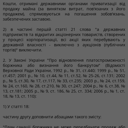
Кошти, отримані державними органами приватизації від
продажу майна (за винятком витрат, пов'язаних з його
продажем), спрямовуються на погашення зобов'язань,
забезпечених заставою.
2) в частині першій статті 21 слова "а державних
підприємств та відкритих акціонерних товариств, створених
у процесі корпоратизації, всі акції яких перебувають у
державній власності - виключно з аукціонів (публічних
торгів)" виключити.
2. У Законі України "Про відновлення платоспроможності
боржника або визнання його банкрутом" (Відомості
Верховної Ради України, 1992 р., № 31, ст.440; 1999 р., № 51,
ст.457; 2001 р., № 10, ст.44, № 11, ст.52, № 25-26, ст.131; 2002
р., № 5, ст.30, № 17, ст.117, № 33, ст.235; 2003 р., № 24, ст.159,
№ 24, ст.160, № 28, ст.210, № 30, ст.247; 2004 р., № 6, ст.38, №
13, ст.181; 2005 р., № 9, ст. 186, № 25, ст. 334; 2006 р., № 1, ст.
18, № 13, ст. 110):
1) У статті 18:
частину другу доповнити абзацами такого змісту:
"План санації боржника не може передбачати продаж або