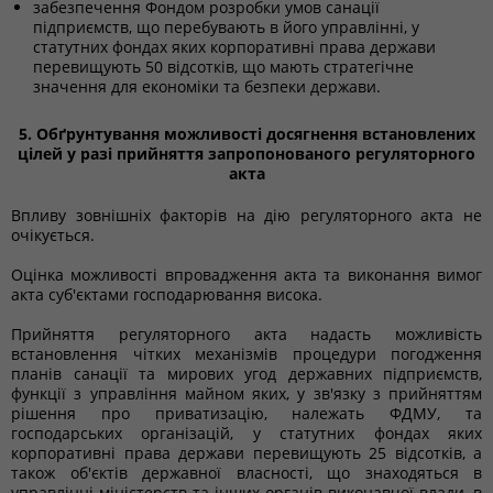
забезпечення Фондом розробки умов санації
підприємств, що перебувають в його управлінні, у
статутних фондах яких корпоративні права держави
перевищують 50 відсотків, що мають стратегічне
значення для економіки та безпеки держави.
5. Обґрунтування можливості досягнення встановлених
цілей у разі прийняття запропонованого регуляторного
акта
Впливу зовнішніх факторів на дію регуляторного акта не
очікується.
Оцінка можливості впровадження акта та виконання вимог
акта суб'єктами господарювання висока.
Прийняття регуляторного акта надасть можливість
встановлення чітких механізмів процедури погодження
планів санації та мирових угод державних підприємств,
функції з управління майном яких, у зв'язку з прийняттям
рішення про приватизацію, належать ФДМУ, та
господарських організацій, у статутних фондах яких
корпоративні права держави перевищують 25 відсотків, а
також об'єктів державної власності, що знаходяться в
управлінні міністерств та інших органів виконавчої влади, в