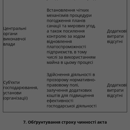
Встановлення чітких
механізмів процедури
погодження планів
санації та мирових угод,
Центральні
а також посилення
Додаткові
органи
контролю за ходом
витрати
виконавчої
відновлення
відсутні
влади
платоспроможності
підприємств, в тому
числі за використанням
майна в цьому процесі
Здійснення діяльності в
прозорому нормативно-
Суб'єкти
правовому полі,
Додаткові
господарювання,
залучення додаткових
витрати
установи
коштів для підвищення
відсутні
(організації)
ефективності
господарської діяльності
7. Обґрунтування строку чинності акта