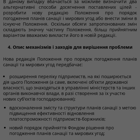
В даному випадку вбачається за можливе визначити два
альтернативні способи досягнення поставлених цілей -
розробити нову редакцію Положення про порядок
погодження планів санації і мирових угод або внести зміни в
існуюче Положення. Оскільки обсяги запропонованих змін
складають значну частину Положення, більш прийнятним
варіантом вважаємо викласти його в новій редакції.
4. Опис механізмів і заходів для вирішення проблеми
Нова редакція Положення про порядок погодження планів
санації та мирових угод передбачає:
розширення переліку підприємств, на які поширюється
дія цього Положення (а саме, включені об'єкти державної
власності, що знаходяться в управлінні міністерств та інших
органів виконавчої влади, в разі створення за їх участю
нових суб'єктів господарювання);
вдосконалення змісту та структури планів санації з метою
підвищення ефективності відновлення
платоспроможності підприємств-боржників;
новий порядок прийняття Фондом рішення про
погодження планів санації та мирових угод;