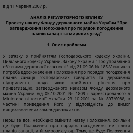
від
11 червня 2007 р.
АНАЛІЗ РЕГУЛЯТОРНОГО ВПЛИВУ
Проекту наказу Фонду державного майна України "Про
затвердження Положення про порядок погодження
планів санації та мирових угод"
1. Опис проблеми
У зв'язку з прийняттям Господарського кодексу України,
Цивільного кодексу України, Закону України "Про управління
об'єктами державної власності" від 21.09.06 № 185-V виникла
потреба вдосконалення Положення про порядок погодження
планів санації господарських товариств та державних
підприємств, щодо яких прийнято рішення про
приватизацію, затвердженого наказом Фонду державного
майна України від 05.10.2001 № 1809 і зареєстрованого в
Міністерстві юстиції України 23 10.2001 за № 897/6088, в
частині приведення його у відповідність до вимог
вищезазначених законодавчих актів.
Перш за все, необхідно змінити назву Положення, оскільки
це буде Положення про порядок погодження не тільки
планів санації, а й мирових угод. Тому, це буде Положення