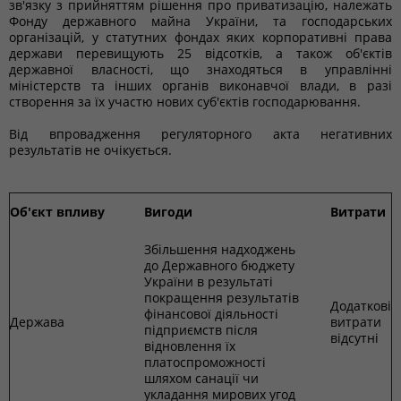
зв'язку з прийняттям рішення про приватизацію, належать
Фонду державного майна України, та господарських
організацій, у статутних фондах яких корпоративні права
держави перевищують 25 відсотків, а також об'єктів
державної власності, що знаходяться в управлінні
міністерств та інших органів виконавчої влади, в разі
створення за їх участю нових суб'єктів господарювання.
Від впровадження регуляторного акта негативних
результатів не очікується.
Об'єкт впливу
Вигоди
Витрати
Збільшення надходжень
до Державного бюджету
України в результаті
покращення результатів
Додаткові
фінансової діяльності
Держава
витрати
підприємств після
відсутні
відновлення їх
платоспроможності
шляхом санації чи
укладання мирових угод