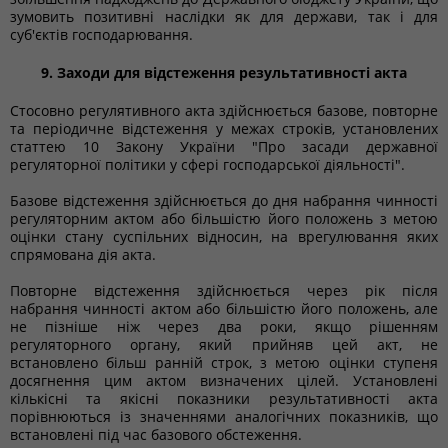
зумовить позитивні наслідки як для держави, так і для
суб'єктів господарювання.
9. Заходи для відстеження результативності акта
Стосовно регулятивного акта здійснюється базове, повторне
та періодичне відстеження у межах строків, установлених
статтею 10 Закону України "Про засади державної
регуляторної політики у сфері господарської діяльності".
Базове відстеження здійснюється до дня набрання чинності
регуляторним актом або більшістю його положень з метою
оцінки стану суспільних відносин, на врегулювання яких
спрямована дія акта.
Повторне відстеження здійснюється через рік після
набрання чинності актом або більшістю його положень, але
не пізніше ніж через два роки, якщо рішенням
регуляторного органу, який прийняв цей акт, не
встановлено більш ранній строк, з метою оцінки ступеня
досягнення цим актом визначених цілей. Установлені
кількісні та якісні показники результативності акта
порівнюються із значеннями аналогічних показників, що
встановлені під час базового обстеження.