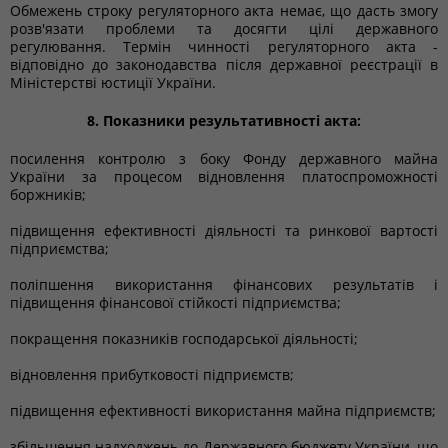
Обмежень строку регуляторного акта немає, що дасть змогу
розв'язати проблеми та досягти цілі державного
регулювання. Термін чинності регуляторного акта -
відповідно до законодавства після державної реєстрації в
Міністерстві юстиції України.
8. Показники результативності акта:
посилення контролю з боку Фонду державного майна
України за процесом відновлення платоспроможності
боржників;
підвищення ефективності діяльності та ринкової вартості
підприємства;
поліпшення використання фінансових результатів і
підвищення фінансової стійкості підприємства;
покращення показників господарської діяльності;
відновлення прибутковості підприємств;
підвищення ефективності використання майна підприємств;
збільшення надходжень до Державного бюджету України, що