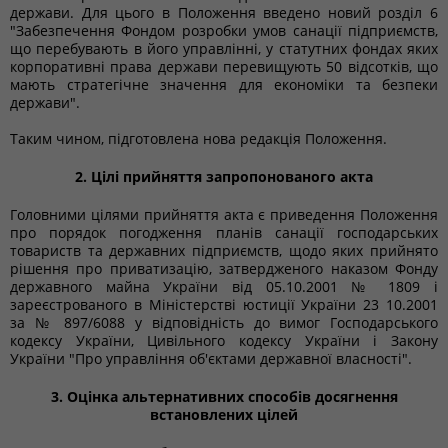
держави. Для цього в Положення введено новий розділ 6
"Забезпечення Фондом розробки умов санації підприємств,
що перебувають в його управлінні, у статутних фондах яких
корпоративні права держави перевищують 50 відсотків, що
мають стратегічне значення для економіки та безпеки
держави".
Таким чином, підготовлена нова редакція Положення.
2. Цілі прийняття запропонованого акта
Головними цілями прийняття акта є приведення Положення
про порядок погодження планів санації господарських
товариств та державних підприємств, щодо яких прийнято
рішення про приватизацію, затвердженого наказом Фонду
державного майна України від 05.10.2001 № 1809 і
зареєстрованого в Міністерстві юстиції України 23 10.2001
за № 897/6088 у відповідність до вимог Господарського
кодексу України, Цивільного кодексу України і Закону
України "Про управління об'єктами державної власності".
3. Оцінка альтернативних способів досягнення
встановлених цілей