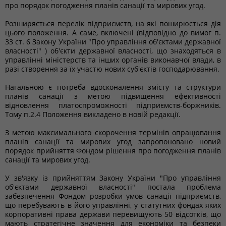
про порядок погодження планів санації та мирових угод.
Розширяється перелік підприємств, на які поширюється дія
цього положення. А саме, включені (відповідно до вимог п.
33 ст. 6 Закону України "Про управління об'єктами державної
власності" ) об'єкти державної власності, що знаходяться в
управлінні міністерств та інших органів виконавчої влади, в
разі створення за їх участю нових суб'єктів господарювання.
Нагальною є потреба вдосконалення змісту та структури
планів санації з метою підвищення ефективності
відновлення платоспроможності підприємств-боржників.
Тому п.2.4 Положення викладено в новій редакції.
З метою максимального скорочення термінів опрацювання
планів санації та мирових угод запропоновано новий
порядок прийняття Фондом рішення про погодження планів
санації та мирових угод.
У зв'язку із прийняттям Закону України "Про управління
об'єктами державної власності" постала проблема
забезпечення Фондом розробки умов санації підприємств,
що перебувають в його управлінні, у статутних фондах яких
корпоративні права держави перевищують 50 відсотків, що
мають стратегічне значення для економіки та безпеки