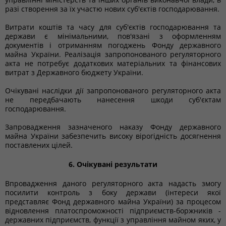
разі створення за їх участю нових суб'єктів господарювання.
Витрати коштів та часу для суб'єктів господарювання та
держави є мінімальними, пов'язані з оформленням
документів і отриманням погоджень Фонду державного
майна України. Реалізація запропонованого регуляторного
акта не потребує додаткових матеріальних та фінансових
витрат з Державного бюджету України.
Очікувані наслідки дії запропонованого регуляторного акта
не передбачають нанесення шкоди суб'єктам
господарювання.
Запровадження зазначеного наказу Фонду державного
майна України забезпечить високу вірогідність досягнення
поставлених цілей.
6. Очікувані результати
Впровадження даного регуляторного акта надасть змогу
посилити контроль з боку держави (інтереси якої
представляє Фонд державного майна України) за процесом
відновлення платоспроможності підприємств-боржників -
державних підприємств, функції з управління майном яких, у