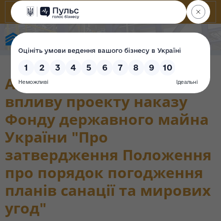
Фонд державного майна України
Аналіз регуляторного
впливу проекту наказу
Фонду державного майна
України "Про
затвердження Положення
про порядок погодження
планів санації та мирових
угод"