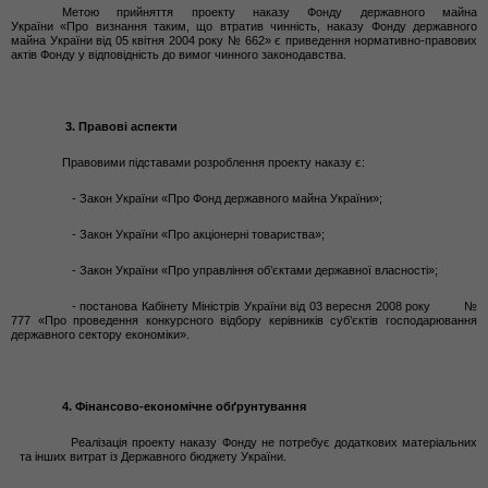
Метою прийняття проекту наказу Фонду державного майна
України
«
Про
визнання таким, що втратив чинність, наказу Фонду державного
майна України від 05 квітня 2004 року № 662
» є приведення нормативно-правових
актів Фонду у відповідність до вимог чинного законодавства.
3. Правові аспекти
Правовими підставами розроблення проекту наказу є:
-
Закон України «
Про Фонд державного майна України»;
- Закон України «Про акціонерні товариства»;
- Закон України
«Про управління об’єктами державної власності»;
- постанова Кабінету Міністрів України від 03 вересня 2008 року №
777 «Про проведення конкурсного відбору керівників суб’єктів господарювання
державного сектору економіки».
4. Фінансово-економічне обґрунтування
Реалізація проекту наказу Фонду не потребує додаткових матеріальних
та інших витрат із Державного бюджету України.