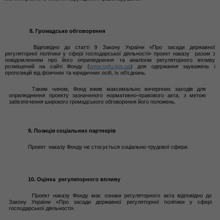
8. Громадське обговорення
Відповідно до статті 9 Закону України «Про засади державної
регуляторної політики у сфері господарської діяльності» проект наказу разом з
повідомленням про його оприлюднення та аналізом регуляторного впливу
розміщений на сайті Фонду (
www
.
spfu
.
gov
.
ua
)
для одержання зауважень і
пропозицій від фізичних та юридичних осіб, їх об’єднань.
Таким чином, Фонд вжив максимально вичерпних заходів для
оприлюднення проекту зазначеного нормативно-правового акта, з метою
забезпечення широкого громадського обговорення його положень.
9. Позиція соціальних партнерів
Проект наказу Фонду не стосується соціально-трудової сфери.
10. Оцінка регуляторного впливу
Проект наказу Фонду має ознаки регуляторного акта відповідно до
Закону України «Про засади державної регуляторної політики у сфері
господарської діяльності».