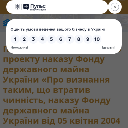
Фонд державного майна України
Пояснювальна записка до
проекту наказу Фонду
державного майна
України «Про визнання
таким, що втратив
чинність, наказу Фонду
державного майна
України від 05 квітня 2004