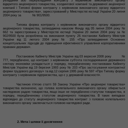
укладання або переукладання контракту з керівником виконавчого органу
відкритого акціонерного товариства, холдингової компанії та державної акціонерної
компанії і Типової форми контракту з керівником виконавчого органу відкритого
акціонерного товариства», зареєстрований у Міністерстві юстиції України 20 липня
2004 року за № 901/9500.
Типова форма контракту з керівником виконавчого органу відкритого
акціонерного товариства, затверджена наказом Фонду від 05 липня 2004 року №
662 та зареєстрована у Міністерстві юстиції України 20 липня 2004 року за №
902/9500 була розроблена на виконання пункту 26 постанови Кабінету Міністрів
України від 11 лютого 2004 року № 155 «Про затвердження Основних
концептуальних підходів до підвищення ефективності управління корпоративними
правами держави».
Постановою Кабінету Міністрів України від 03 вересня 2008 року №
777, передбачено, що
контракт з керівником суб’єкта господарювання державного
сектору економіки укладається у порядку, передбаченому постановами Кабінету
Міністрів України від 19 березня 1993 року № 203 «Про застосування контрактної
форми трудового договору» та від 12 серпня 1995 року № 597 «Про Типову форму
контракту з керівником підприємства, що є у державній власності».
Частиною п’ятою статті 59 Закону України «Про акціонерні товариства»
товариства визначено, що голова колегіального виконавчого органу обирається
наглядовою радою товариства, якщо інше не передбачено статутом товариства, в
порядку, передбаченому статутом акціонерного товариства. В таких випадках
відповідно до статуту акціонерного товариства контракт з головою колегіального
виконавчого органу заключається головою наглядової ради.
2. Мета і шляхи її досягнення