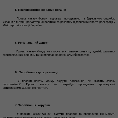
5. Позиція заінтересованих органів
Проект наказу Фонду
підлягає погодженню з Державною службою
України з питань регуляторної політики та розвитку підприємництва та реєстрації у
Міністерстві юстиції України.
6. Регіональний аспект
Проект наказу Фонду не стосується питання розвитку адміністративно-
територіальних одиниць та не впливає на регіональний розвиток.
6¹. Запобігання дискримінації
У проекті
наказу Фонду
відсутні положення, які містять ознаки
дискримінації. Проект наказу не потребує проведення громадської
антидискримінаційної експертизи.
7. Запобігання корупції
У проекті наказу Фонду
відсутні правила та процедури, які можуть
містити ризики вчинення корупційних правопорушень.