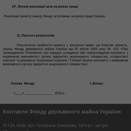
10¹. Вплив реалізації акта на ринок праці
Реалізація проекту наказу Фонду не впливає на ринок праці України.
11. Прогноз результатів
Результатом прийняття проекту є визнання таким, що втратив чинність,
наказу Фонду державного майна України від 05 квітня 2004 року № 622
«Про
затвердження Положення про порядок укладання або переукладання контракту з
керівником виконавчого органу відкритого акціонерного товариства, холдингової
компанії та державної акціонерної компанії і Типової форми контракту з керівником
виконавчого органу відкритого акціонерного товариства
».
Го
лов
а
Фонду
І. Білоус
«____» ________________ 201
5
р.
Контакти Фонду державного майна України:
01133, Kиїв, вул. Генерала Алмазова, 18/9 (ст. метро