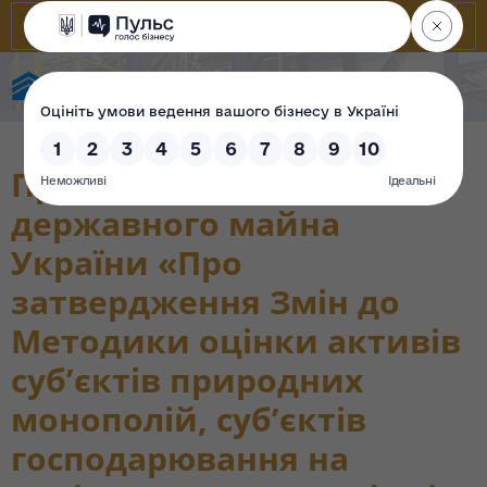
Фонд державного майна України
Проект наказу Фонду
державного майна
України «Про
затвердження Змін до
Методики оцінки активів
суб’єктів природних
монополій, суб’єктів
господарювання на