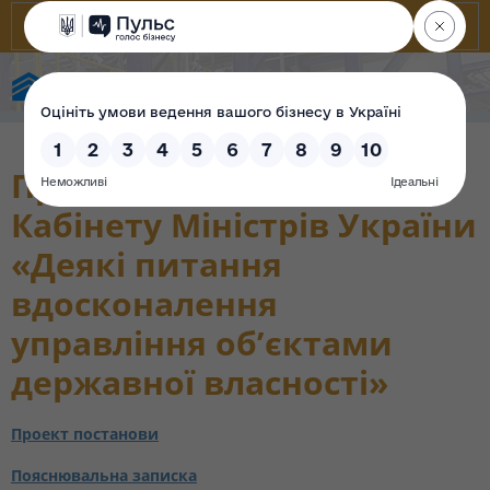
Фонд державного майна України
Проект постанови
Кабінету Міністрів України
«Деякі питання
вдосконалення
управління об’єктами
державної власності»
Проект постанови
Пояснювальна записка