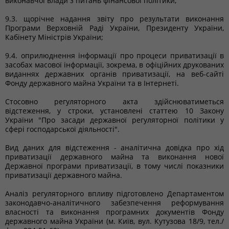
виконавчої влади з питань фінансової політики;
9.3. щорічне надання звіту про результати виконання
Програми Верховній Раді України, Президенту України,
Кабінету Міністрів України;
9.4. оприлюднення інформації про процеси приватизації в
засобах масової інформації, зокрема, в офіційних друкованих
виданнях державних органів приватизації, на веб-сайті
Фонду державного майна України та в Інтернеті.
Стосовно регуляторного акта здійснюватиметься
відстеження, у строки, установлені статтею 10 Закону
України "Про засади державної регуляторної політики у
сфері господарської діяльності".
Вид даних для відстеження - аналітична довідка про хід
приватизації державного майна та виконання нової
Державної програми приватизації, в тому числі показники
приватизації державного майна.
Аналіз регуляторного впливу підготовлено Департаментом
законодавчо-аналітичного забезпечення реформування
власності та виконання програмних документів Фонду
державного майна України (м. Київ, вул. Кутузова 18/9, тел./