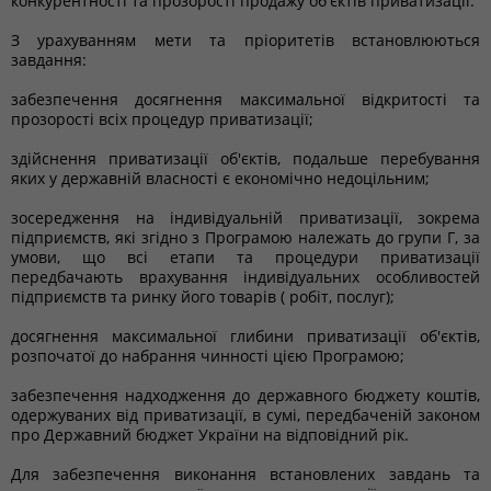
конкурентності та прозорості продажу об'єктів приватизації.
З урахуванням мети та пріоритетів встановлюються
завдання:
забезпечення досягнення максимальної відкритості та
прозорості всіх процедур приватизації;
здійснення приватизації об'єктів, подальше перебування
яких у державній власності є економічно недоцільним;
зосередження на індивідуальній приватизації, зокрема
підприємств, які згідно з Програмою належать до групи Г, за
умови, що всі етапи та процедури приватизації
передбачають врахування індивідуальних особливостей
підприємств та ринку його товарів ( робіт, послуг);
досягнення максимальної глибини приватизації об'єктів,
розпочатої до набрання чинності цією Програмою;
забезпечення надходження до державного бюджету коштів,
одержуваних від приватизації, в сумі, передбаченій законом
про Державний бюджет України на відповідний рік.
Для забезпечення виконання встановлених завдань та