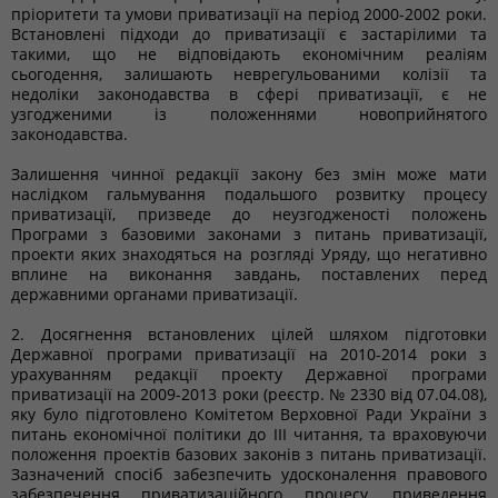
пріоритети та умови приватизації на період 2000-2002 роки.
Встановлені підходи до приватизації є застарілими та
такими, що не відповідають економічним реаліям
сьогодення, залишають неврегульованими колізії та
недоліки законодавства в сфері приватизації, є не
узгодженими із положеннями новоприйнятого
законодавства.
Залишення чинної редакції закону без змін може мати
наслідком гальмування подальшого розвитку процесу
приватизації, призведе до неузгодженості положень
Програми з базовими законами з питань приватизації,
проекти яких знаходяться на розгляді Уряду, що негативно
вплине на виконання завдань, поставлених перед
державними органами приватизації.
2. Досягнення встановлених цілей шляхом підготовки
Державної програми приватизації на 2010-2014 роки з
урахуванням редакції проекту Державної програми
приватизації на 2009-2013 роки (реєстр. № 2330 від 07.04.08),
яку було підготовлено Комітетом Верховної Ради України з
питань економічної політики до ІІІ читання, та враховуючи
положення проектів базових законів з питань приватизації.
Зазначений спосіб забезпечить удосконалення правового
забезпечення приватизаційного процесу, приведення