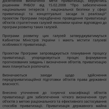
досягнення визначеної мети приватизації, керуючись
рішенням РНБОУ від 15.02.2008 "Про забезпечення
національних інтересів і національної безпеки у сфері
приватизації та концептуальні засади їх реалізації"
проектом Програми передбачено проведення приватизації
об'єктів стратегічних галузей економіки країни відповідно до
програм розвитку таких галузей.
Програми розвитку цих галузей затверджуватимуться
Кабінетом Міністрів України і мають містити галузеві
особливості приватизації.
Проектом Програми запроваджується планування процесу
приватизації, упорядковується процес формування
прогнозованих завдань і визначення об'єктів, приватизацію
яких планується розпочати.
Визначаються заходи щодо здійснення
передприватизаційної підготовки об'єктів права державної
власності.
Внесено уточнення до існуючої класифікації об'єктів
приватизації для забезпечення чіткого визначення груп
об'єктів з метою раціонального та ефективного застосування
способів приватизації. Приватизація державного майна