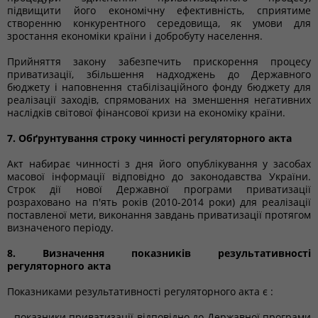
підвищити його економічну ефективність, сприятиме
створенню конкурентного середовища, як умови для
зростання економіки країни і добробуту населення.
Прийняття закону забезпечить прискорення процесу
приватизації, збільшення надходжень до Державного
бюджету і наповнення стабілізаційного фонду бюджету для
реалізації заходів, спрямованих на зменшення негативних
наслідків світової фінансової кризи на економіку країни.
7. Обґрунтування строку чинності регуляторного акта
Акт набирає чинності з дня його опублікування у засобах
масової інформації відповідно до законодавства України.
Строк дії нової Державної програми приватизації
розраховано на п'ять років (2010-2014 роки) для реалізації
поставленої мети, виконання завдань приватизації протягом
визначеного періоду.
8. Визначення показників результативності
регуляторного акта
Показниками результативності регуляторного акта є :
- показники приватизації відповідно до Державної програми