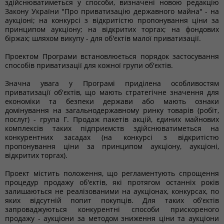
здійснюватиметься у способи, визначені новою редакцію
Закону України "Про приватизацію державного майна" - на
аукціоні; на конкурсі з відкритістю пропонування ціни за
принципом аукціону; на відкритих торгах; на фондових
біржах; шляхом викупу - для об'єктів малої приватизації.
Проектом Програми встановлюється порядок застосування
способів приватизації для кожної групи об'єктів.
Значна увага у Програмі приділена особливостям
приватизації об'єктів, що мають стратегічне значення для
економіки та безпеки держави або мають ознаки
домінування на загальнодержавному ринку товарів (робіт,
послуг) - група Г. Продаж пакетів акцій, єдиних майнових
комплексів таких підприємств здійснюватиметься на
конкурентних засадах (на конкурсі з відкритістю
пропонування ціни за принципом аукціону, аукціоні,
відкритих торгах).
Проект містить положення, що регламентують спрощення
процедур продажу об'єктів, які протягом останніх років
залишаються не реалізованими на аукціонах, конкурсах, по
яких відсутній попит покупців. Для таких об'єктів
запроваджуються конкурентні способи прискореного
продажу - аукціони за методом зниження ціни та аукціони