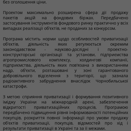
без оголошення ціни.
Проектом максимально розширена сфера дії продажу
пакетів акцій на фондових біржах. Передбачено
застосування інструментів фондового ринку практично у всіх
випадках реалізації об'єктів, не проданих за конкурсом.
Програма містить норми щодо особливостей приватизації
об'єктів, діяльність яких регулюється окремим
законодавством - науково-дослідні і проектно-
конструкторські організації та установи, підприємства
агропромислового комплексу, холдингові компанії,
підприємства, діяльність яких пов'язана з використанням
надр, об'єкти, розташовані у зоні гарантованого
добровільного відселення з території, що зазнала
радіоактивного забруднення внаслідок Чорнобильської
катастрофи.
З метою сприяння приватизації і формування позитивного
іміджу України на міжнародній арені, забезпечення
відкритості приватизаційних процесів, Програмою
передбачено підвищення рівня інформованості потенційних
покупців, розкриття повної інформації про умови продажу
об'єктів приватизації, покупців, відомостей про хід і
результати приватизації в Україні та за її межами.