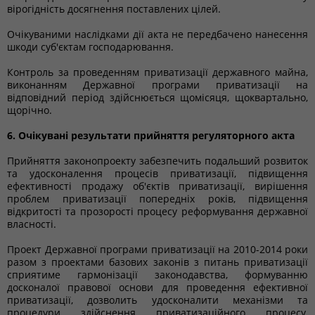
вірогідність досягнення поставлених цілей.
Очікуваними наслідками дії акта не передбачено нанесення
шкоди суб'єктам господарювання.
Контроль за проведенням приватизації державного майна,
виконанням Державної програми приватизації на
відповідний період здійснюється щомісяця, щоквартально,
щорічно.
6. Очікувані результати прийняття регуляторного акта
Прийняття законопроекту забезпечить подальший розвиток
та удосконалення процесів приватизації, підвищення
ефективності продажу об'єктів приватизації, вирішення
проблем приватизації попередніх років, підвищення
відкритості та прозорості процесу реформування державної
власності.
Проект Державної програми приватизації на 2010-2014 роки
разом з проектами базових законів з питань приватизації
сприятиме гармонізації законодавства, формуванню
досконалої правової основи для проведення ефективної
приватизації, дозволить удосконалити механізми та
процедури здійснення приватизаційного процесу,