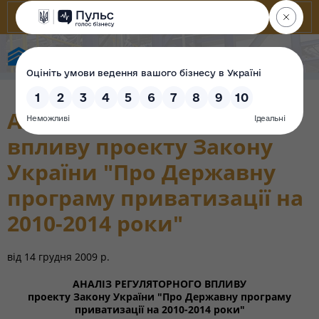
Фонд державного майна України
Аналіз регуляторного
впливу проекту Закону
України "Про Державну
програму приватизації на
2010-2014 роки"
від
14 грудня 2009 р.
АНАЛІЗ РЕГУЛЯТОРНОГО ВПЛИВУ
проекту Закону України "Про Державну програму
приватизації на 2010-2014 роки"