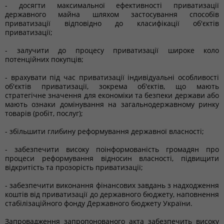
- досягти максимальної ефективності приватизації
державного майна шляхом застосування способів
приватизації відповідно до класифікації об'єктів
приватизації;
- залучити до процесу приватизації широке коло
потенційних покупців;
- врахувати під час приватизації індивідуальні особливості
об'єктів приватизації, зокрема об'єктів, що мають
стратегічне значення для економіки та безпеки держави або
мають ознаки домінування на загальнодержавному ринку
товарів (робіт, послуг);
- збільшити глибину реформування державної власності;
- забезпечити високу поінформованість громадян про
процеси реформування відносин власності, підвищити
відкритість та прозорість приватизації;
- забезпечити виконання фінансових завдань з надходження
коштів від приватизації до державного бюджету, наповнення
стабілізаційного фонду Державного бюджету України.
Запровадження запропонованого акта забезпечить високу