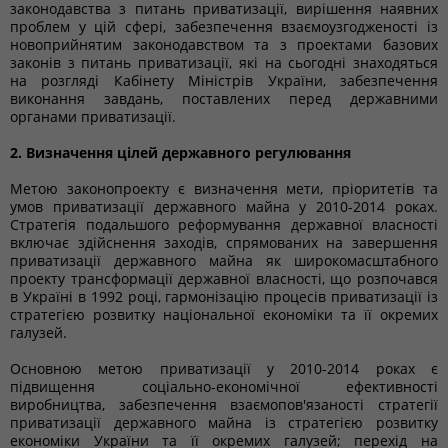
законодавства з питань приватизації, вирішення наявних
проблем у цій сфері, забезпечення взаємоузгодженості із
новоприйнятим законодавством та з проектами базових
законів з питань приватизації, які на сьогодні знаходяться
на розгляді Кабінету Міністрів України, забезпечення
виконання завдань, поставлених перед державними
органами приватизації.
2. Визначення цілей державного регулювання
Метою законопроекту є визначення мети, пріоритетів та
умов приватизації державного майна у 2010-2014 роках.
Стратегія подальшого реформування державної власності
включає здійснення заходів, спрямованих на завершення
приватизації державного майна як широкомасштабного
проекту трансформації державної власності, що розпочався
в Україні в 1992 році, гармонізацію процесів приватизації із
стратегією розвитку національної економіки та її окремих
галузей.
Основною метою приватизації у 2010-2014 роках є
підвищення соціально-економічної ефективності
виробництва, забезпечення взаємопов'язаності стратегії
приватизації державного майна із стратегією розвитку
економіки України та її окремих галузей; перехід на