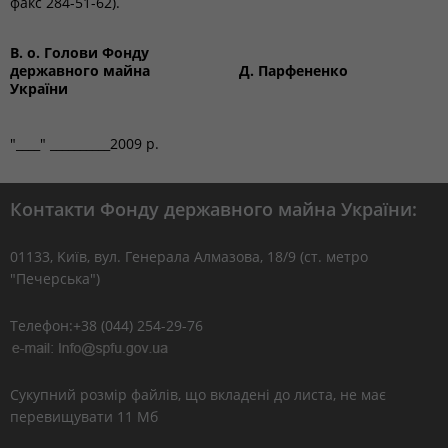
факс 284-51-62).
В. о. Голови Фонду
державного майна
Д. Парфененко
України
"____" __________2009 р.
Контакти Фонду державного майна України:
01133, Kиїв, вул. Генерала Алмазова, 18/9 (ст. метро
"Печерська")
Телефон:+38 (044) 254-29-76
Сукупний розмір файлів, що вкладені до листа, не має
перевищувати 11 Мб