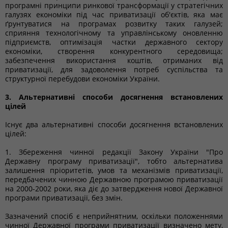
програмні принципи ринкової трансформації у стратегічних
галузях економіки під час приватизації об'єктів, яка має
ґрунтуватися на програмах розвитку таких галузей;
сприяння технологічному та управлінському оновленню
підприємств, оптимізація частки державного сектору
економіки, створення конкурентного середовища;
забезпечення використання коштів, отриманих від
приватизації, для задоволення потреб суспільства та
структурної перебудови економіки України.
3. Альтернативні способи досягнення встановлених
цілей
Існує два альтернативні способи досягнення встановлених
цілей:
1. Збереження чинної редакції Закону України "Про
Державну програму приватизації", тобто альтернатива
залишення пріоритетів, умов та механізмів приватизації,
передбачених чинною Державною програмою приватизації
на 2000-2002 роки, яка діє до затвердження нової Державної
програми приватизації, без змін.
Зазначений спосіб є неприйнятним, оскільки положеннями
чинної Державної програми приватизації визначено мету,