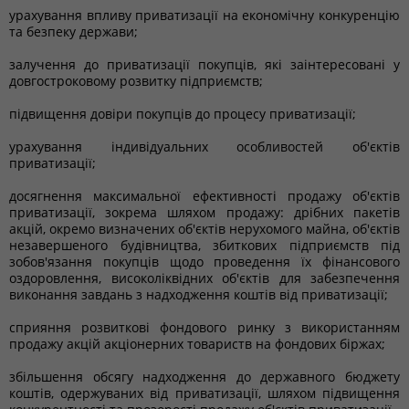
урахування впливу приватизації на економічну конкуренцію
та безпеку держави;
залучення до приватизації покупців, які заінтересовані у
довгостроковому розвитку підприємств;
підвищення довіри покупців до процесу приватизації;
урахування індивідуальних особливостей об'єктів
приватизації;
досягнення максимальної ефективності продажу об'єктів
приватизації, зокрема шляхом продажу: дрібних пакетів
акцій, окремо визначених об'єктів нерухомого майна, об'єктів
незавершеного будівництва, збиткових підприємств під
зобов'язання покупців щодо проведення їх фінансового
оздоровлення, високоліквідних об'єктів для забезпечення
виконання завдань з надходження коштів від приватизації;
сприяння розвиткові фондового ринку з використанням
продажу акцій акціонерних товариств на фондових біржах;
збільшення обсягу надходження до державного бюджету
коштів, одержуваних від приватизації, шляхом підвищення