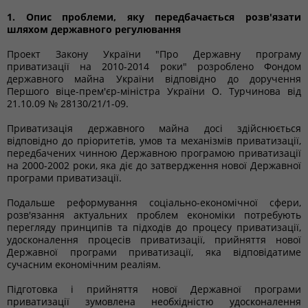
1. Опис проблеми, яку передбачається розв'язати
шляхом державного регулювання
Проект Закону України "Про Державну програму
приватизації на 2010-2014 роки" розроблено Фондом
державного майна України відповідно до доручення
Першого віце-прем'єр-міністра України О. Турчинова від
21.10.09 № 28130/21/1-09.
Приватизація державного майна досі здійснюється
відповідно до пріоритетів, умов та механізмів приватизації,
передбачених чинною Державною програмою приватизації
на 2000-2002 роки, яка діє до затвердження нової Державної
програми приватизації.
Подальше реформування соціально-економічної сфери,
розв'язання актуальних проблем економіки потребують
перегляду принципів та підходів до процесу приватизації,
удосконалення процесів приватизації, прийняття нової
Державної програми приватизації, яка відповідатиме
сучасним економічним реаліям.
Підготовка і прийняття нової Державної програми
приватизації зумовлена необхідністю удосконалення