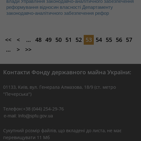
влади Управління законодавчо-аналітичного забезпечення
реформування відносин власності Департаменту
законодавчо-аналітичного забезпечення рефор
<<
<
...
48
49
50
51
52
53
54
55
56
57
...
>
>>
Контакти Фонду державного майна України:
01133, Kиїв, вул. Генерала Алмазова, 18/9 (ст. метро
"Печерська")
Телефон:+38 (044) 254-29-76
Сукупний розмір файлів, що вкладені до листа, не має
перевищувати 11 Мб