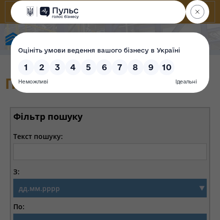
Фонд державного майна України
Перевірка
Фільтр пошуку
Текст пошуку:
З:
По: