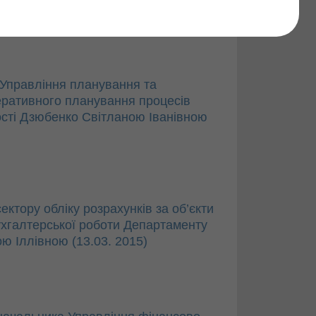
Знайти
Управління планування та
еративного планування процесів
сті Дзюбенко Світланою Іванівною
ктору обліку розрахунків за об’єкти
ухгалтерської роботи Департаменту
ю Іллівною (13.03. 2015)