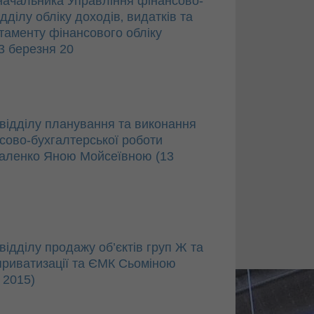
начальника Управління фінансово-
ділу обліку доходів‚ видатків та
таменту фінансового обліку
3 березня 20
відділу планування та виконання
сово-бухгалтерської роботи
валенко Яною Мойсеївною (13
ідділу продажу об’єктів груп Ж та
 приватизації та ЄМК Сьоміною
 2015)