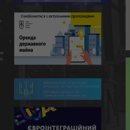
e-
ня
9-