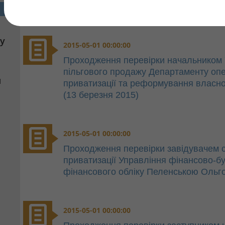
у
2015-05-01 00:00:00
Проходження перевірки начальником 
пільгового продажу Департаменту оп
я
приватизації та реформування власно
(13 березня 2015)
2015-05-01 00:00:00
Проходження перевірки завідувачем се
приватизації Управління фінансово-б
фінансового обліку Пеленською Ольго
2015-05-01 00:00:00