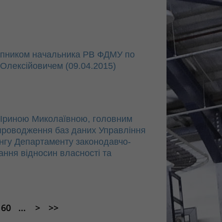
упником начальника РВ ФДМУ по
 Олексійовичем (09.04.2015)
 Іриною Миколаївною, головним
супроводження баз даних Управління
ингу Департаменту законодавчо-
ння відносин власності та
60
...
>
>>