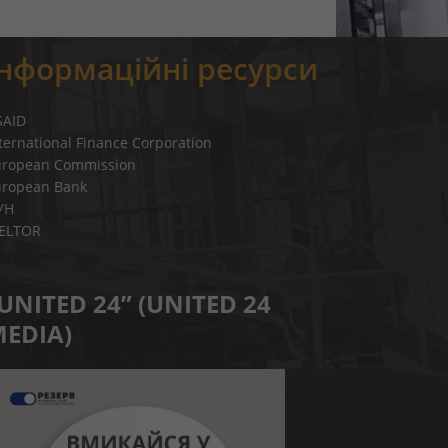
Інформаційні ресурси
SAID
ternational Finance Corporation
uropean Commission
uropean Bank
УН
IELTOR
UNITED 24” (UNITED 24
EDIA)