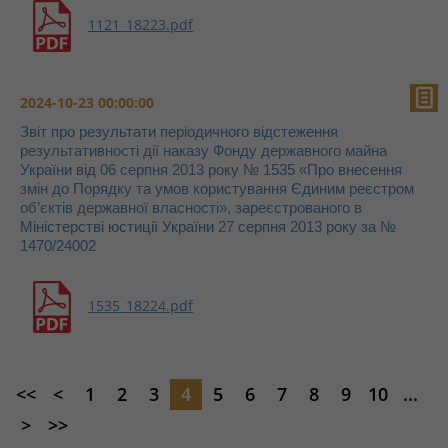
1121_18223.pdf
2024-10-23 00:00:00
Звіт про результати періодичного відстеження
результативності дії наказу Фонду державного майна
України від 06 серпня 2013 року № 1535 «Про внесення
змін до Порядку та умов користування Єдиним реєстром
об’єктів державної власності», зареєстрованого в
Міністерстві юстиції України 27 серпня 2013 року за №
1470/24002
1535_18224.pdf
<<
<
1
2
3
4
5
6
7
8
9
10
...
>
>>