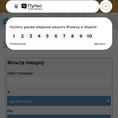
Фонд державного майна України
Звіти з відстеження
Фільтр пошуку
Текст пошуку:
З:
По: