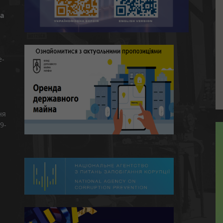
а
e-
ня
9-