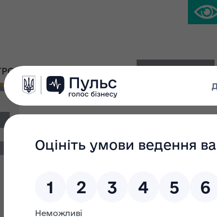
ГРОМАДСЬКА ПЛАТФОРМА
ПРЕС-ЦЕНТР
Бюлетень про приватиз
Фільтр пошуку
Текст пошуку:
З: