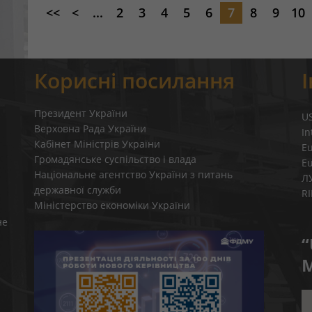
<<
<
...
2
3
4
5
6
7
8
9
10
Корисні посилання
Президент України
U
Верховна Рада України
In
Кабінет Міністрів України
E
Громадянське суспільство і влада
E
Національне агентство України з питань
Л
державної служби
R
Міністерство економіки України
не
“
M