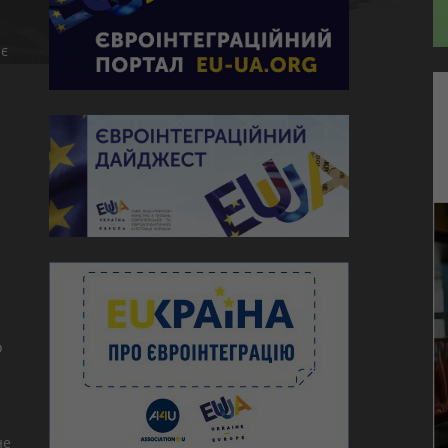
є
ю
о
не