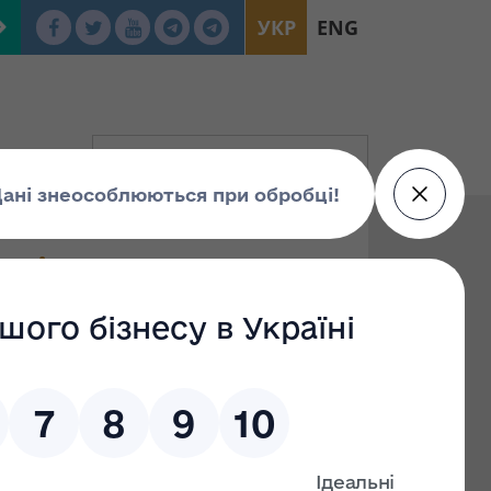
УКР
ENG
ацію
По: