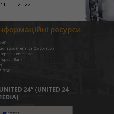
11
...
>
>>
Інформаційні ресурси
SAID
ternational Finance Corporation
uropean Commission
uropean Bank
УН
IELTOR
UNITED 24” (UNITED 24
EDIA)