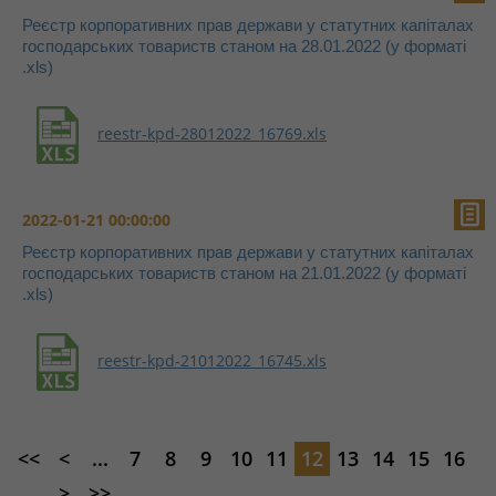
Реєстр корпоративних прав держави у статутних капіталах
господарських товариств станом на 28.01.2022 (у форматі
.xls)
reestr-kpd-28012022_16769.xls
2022-01-21 00:00:00
Реєстр корпоративних прав держави у статутних капіталах
господарських товариств станом на 21.01.2022 (у форматі
.xls)
reestr-kpd-21012022_16745.xls
<<
<
...
7
8
9
10
11
12
13
14
15
16
...
>
>>