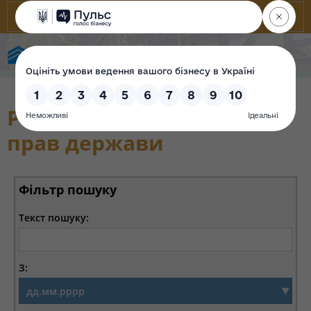
Фонд державного майна України
Реєстр корпоративних
прав держави
Фільтр пошуку
Текст пошуку:
З: