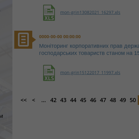
е
mon-grin13082021_16297.xls
0000-00-00 00:00:00
Моніторинг корпоративних прав держа
господарських товариств станом на 1
mon-grin15122017_11997.xls
<<
<
...
42
43
44
45
46
47
48
49
50
м