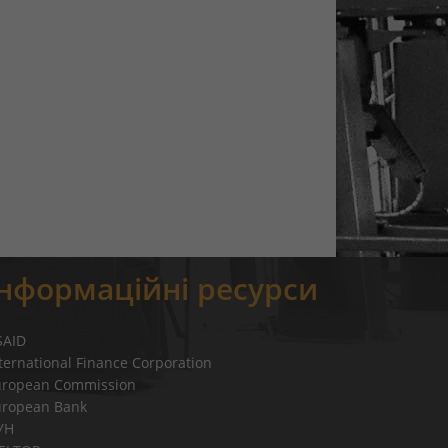
Інформаційні ресурси
SAID
ternational Finance Corporation
uropean Commission
uropean Bank
УН