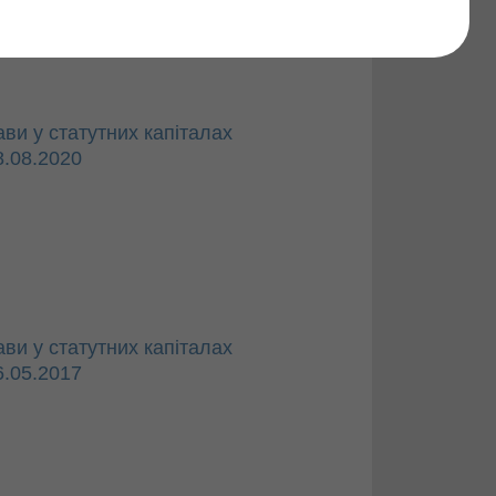
Знайти
ви у статутних капіталах
8.08.2020
ви у статутних капіталах
6.05.2017