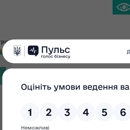
ГРОМАДСЬКА ПЛАТФОРМА
ПРЕС-ЦЕНТР
Новини
Фільтр пошуку
Текст пошуку:
З:
х