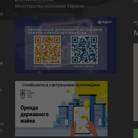
R
Міністерство економіки України
не
“
M
а
e-
ня
9-