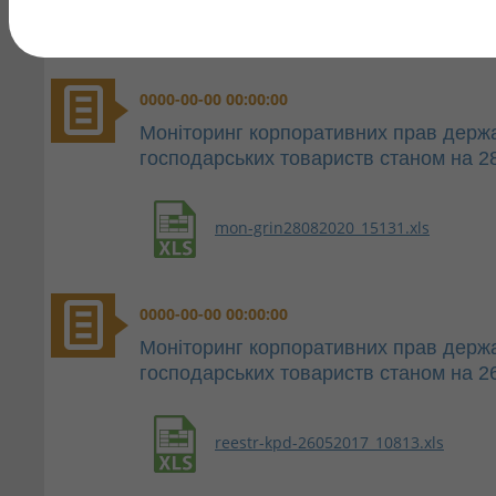
0000-00-00 00:00:00
Моніторинг корпоративних прав держа
господарських товариств станом на 2
mon-grin28082020_15131.xls
0000-00-00 00:00:00
Моніторинг корпоративних прав держа
господарських товариств станом на 2
reestr-kpd-26052017_10813.xls