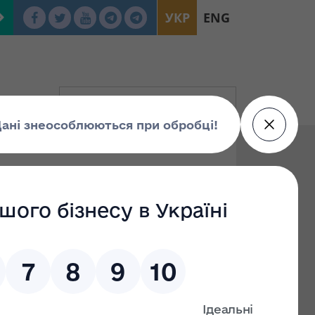
УКР
ENG
По: