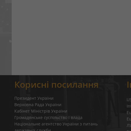
Корисні посилання
Президент України
U
Верховна Рада України
In
Кабінет Міністрів України
E
Громадянське суспільство і влада
E
Національне агентство України з питань
Л
державної служби